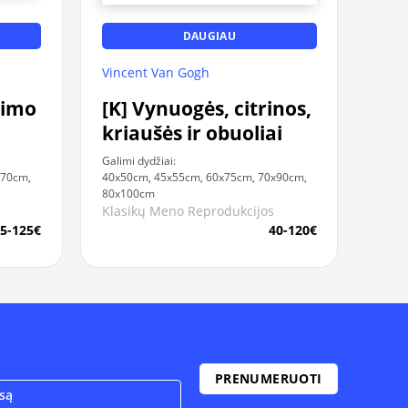
DAUGIAU
Vincent Van Gogh
ėjimo
[K] Vynuogės, citrinos,
kriaušės ir obuoliai
Galimi dydžiai:
x70cm,
40x50cm, 45x55cm, 60x75cm, 70x90cm,
80x100cm
Klasikų Meno Reprodukcijos
5-125€
40-120€