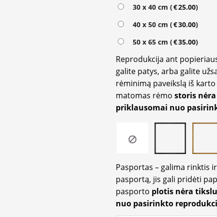
Alternative:
30 x 40 cm (
€
25.00
)
40 x 50 cm (
€
30.00
)
50 x 65 cm (
€
35.00
)
Reprodukcija ant popieriaus
galite patys, arba galite užs
rėminimą paveikslą iš karto 
matomas rėmo
storis nėra
priklausomai nuo pasirink
Pasportas – galima rinktis 
pasportą, jis gali pridėti p
pasporto
plotis nėra tiksl
nuo pasirinkto reprodukci