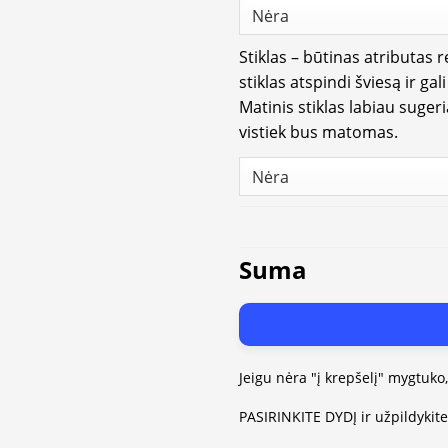
Stiklas – būtinas atributas 
stiklas atspindi šviesą ir gal
Matinis stiklas labiau suger
vistiek bus matomas.
Suma
Jeigu nėra "į krepšelį" mygtuko
PASIRINKITE DYDĮ ir užpildykit