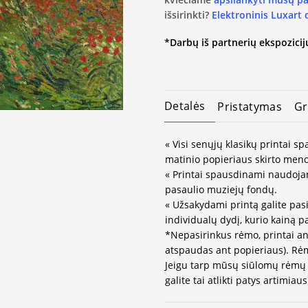
išsirinkti?
Elektroninis Luxart
*Darbų iš partnerių ekspozicijų
Detalės
Pristatymas
Gr
« Visi senųjų klasikų printai 
matinio popieriaus skirto meno
« Printai spausdinami naudojan
pasaulio muziejų fondų.
« Užsakydami printą galite pasi
individualų dydį, kurio kainą 
*Nepasirinkus rėmo, printai an
atspaudas ant popieriaus). Rėm
Jeigu tarp mūsų siūlomų rėmų 
galite tai atlikti patys artimi