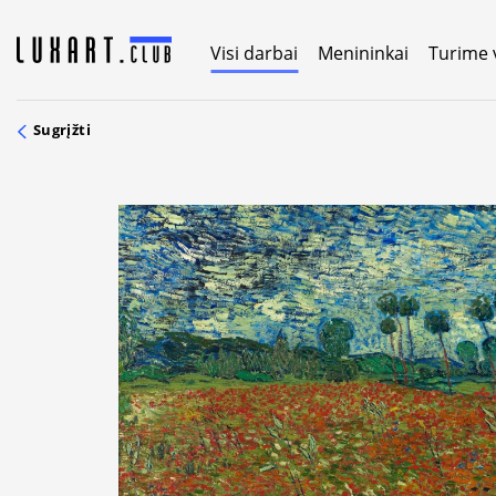
Skip
to
Visi darbai
Menininkai
Turime 
content
Sugrįžti