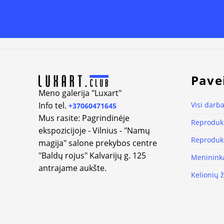
Alternative:
Pave
Meno galerija "Luxart"
Info tel.
Visi darba
+37060471645
Mus rasite: Pagrindinėje
Reprodukc
ekspozicijoje - Vilnius - "Namų
Reprodukc
magija" salone prekybos centre
"Baldų rojus" Kalvarijų g. 125
Meninink
antrajame aukšte.
Kelionių 