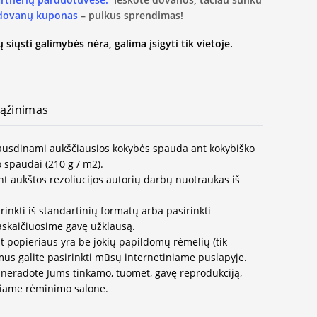
 dovanų kuponas
– puikus sprendimas!
 siųsti galimybės nėra, galima įsigyti tik vietoje.
ąžinimas
spausdinami aukščiausios kokybės spauda ant kokybiško
 spaudai (210 g / m2).
t aukštos rezoliucijos autorių darbų nuotraukas iš
rinkti iš standartinių formatų arba pasirinkti
paskaičiuosime gavę užklausą.
t popieriaus yra be jokių papildomų rėmelių (tik
us galite pasirinkti mūsų internetiniame puslapyje.
neradote Jums tinkamo, tuomet, gavę reprodukciją,
ausiame rėminimo salone.