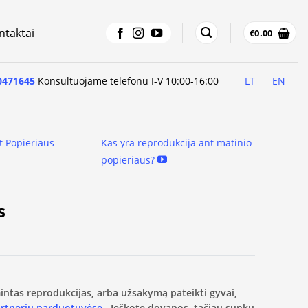
ntaktai
€
0.00
0471645
Konsultuojame telefonu I-V 10:00-16:00
LT
EN
t Popieriaus
Kas yra reprodukcija ant matinio
popieriaus?
s
amintas reprodukcijas, arba užsakymą pateikti gyvai,
artnerių parduotuvėse.
Ieškote dovanos, tačiau sunku