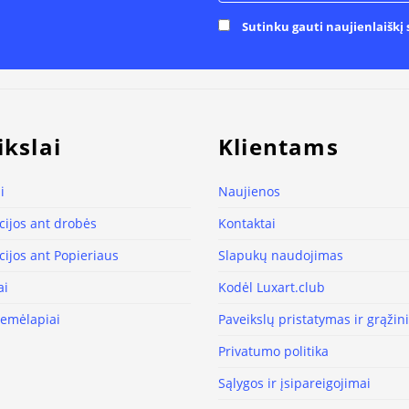
Sutinku gauti naujienlaiškį s
ikslai
Klientams
i
Naujienos
ijos ant drobės
Kontaktai
ijos ant Popieriaus
Slapukų naudojimas
ai
Kodėl Luxart.club
žemėlapiai
Paveikslų pristatymas ir grąži
Privatumo politika
Sąlygos ir įsipareigojimai