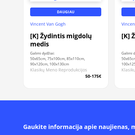
DAUGIAU
Vincent Van Gogh
Vincen
[K] Žydintis migdolų
[K] 
medis
Galimi dydžiai:
Galimi d
50x65cm, 75x100cm, 85x110cm,
50x65cm
90x120cm, 100x130cm
100x12
Klasikų Meno Reprodukcijos
Klasik
50-175€
Gaukite informacija apie naujienas, 