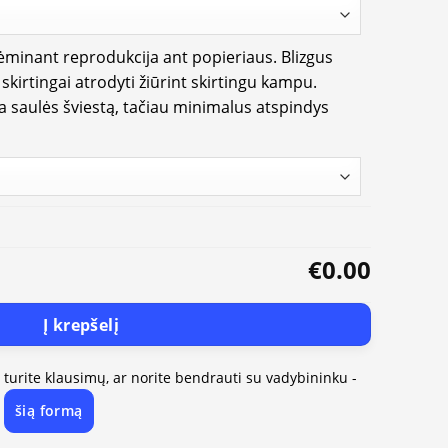
rėminant reprodukcija ant popieriaus. Blizgus
i skirtingai atrodyti žiūrint skirtingu kampu.
ia saulės šviestą, tačiau minimalus atspindys
€0.00
Į krepšelį
, turite klausimų, ar norite bendrauti su vadybininku -
šią formą
e