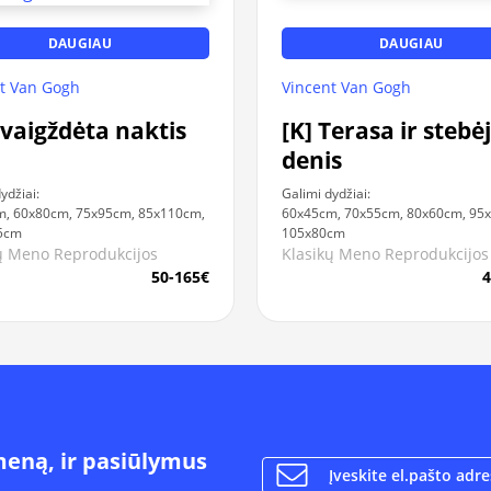
DAUGIAU
DAUGIAU
t Van Gogh
Vincent Van Gogh
Žvaigždėta naktis
[K] Terasa ir steb
denis
ydžiai:
Galimi dydžiai:
, 60x80cm, 75x95cm, 85x110cm,
60x45cm, 70x55cm, 80x60cm, 95
5cm
105x80cm
ų Meno Reprodukcijos
Klasikų Meno Reprodukcijos
50-165€
4
meną, ir pasiūlymus