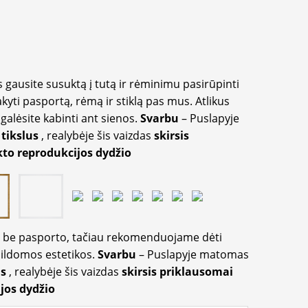
 gausite susuktą į tutą ir rėminimu pasirūpinti
akyti pasportą, rėmą ir stiklą pas mus. Atlikus
galėsite kabinti ant sienos.
Svarbu
– Puslapyje
 tikslus
, realybėje šis vaizdas
skirsis
to reprodukcijos dydžio
ir be pasporto, tačiau rekomenduojame dėti
apildomos estetikos.
Svarbu
– Puslapyje matomas
us
, realybėje šis vaizdas
skirsis priklausomai
jos dydžio