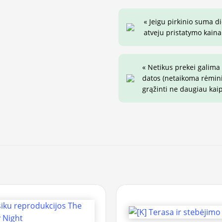
« Jeigu pirkinio suma d
atveju pristatymo kaina 
« Netikus prekei galima
datos (netaikoma rėminim
grąžinti ne daugiau kai