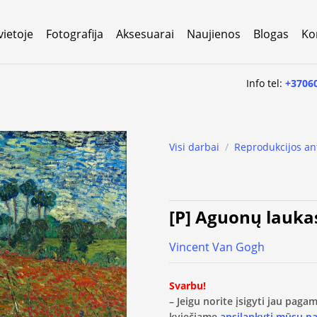
vietoje
Fotografija
Aksesuarai
Naujienos
Blogas
Ko
Info tel:
+3706
Visi darbai
/
Reprodukcijos an
[P] Aguonų lauka
Vincent Van Gogh
Svarbu!
– Jeigu norite įsigyti jau pag
kviečiame
apsilankyti mūsų p