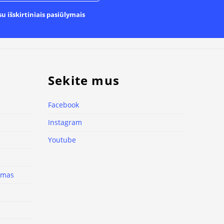
u išskirtiniais pasiūlymais
Sekite mus
Facebook
Instagram
Youtube
nimas