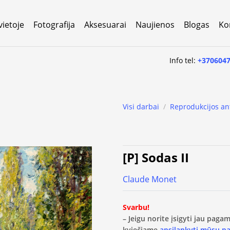
vietoje
Fotografija
Aksesuarai
Naujienos
Blogas
Ko
Info tel:
+370604
Visi darbai
/
Reprodukcijos an
[P] Sodas II
Claude Monet
Svarbu!
– Jeigu norite įsigyti jau pag
kviečiame
apsilankyti mūsų p