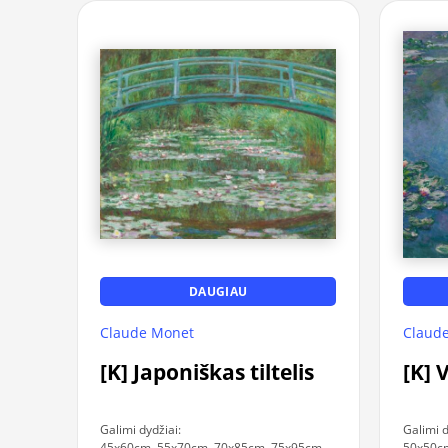
DAUGIAU
Claude Monet
Claud
[K] Japoniškas tiltelis
[K] 
Galimi dydžiai:
Galimi d
45x60cm, 55x70cm, 70x85cm, 75x95cm,
50x50cm