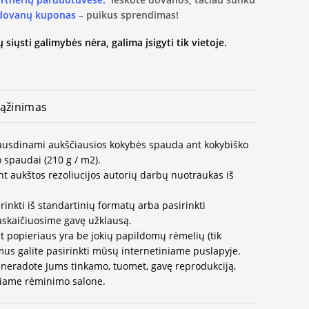
 dovanų kuponas
– puikus sprendimas!
 siųsti galimybės nėra, galima įsigyti tik vietoje.
ąžinimas
spausdinami aukščiausios kokybės spauda ant kokybiško
 spaudai (210 g / m2).
t aukštos rezoliucijos autorių darbų nuotraukas iš
rinkti iš standartinių formatų arba pasirinkti
paskaičiuosime gavę užklausą.
t popieriaus yra be jokių papildomų rėmelių (tik
us galite pasirinkti mūsų internetiniame puslapyje.
neradote Jums tinkamo, tuomet, gavę reprodukciją,
ausiame rėminimo salone.