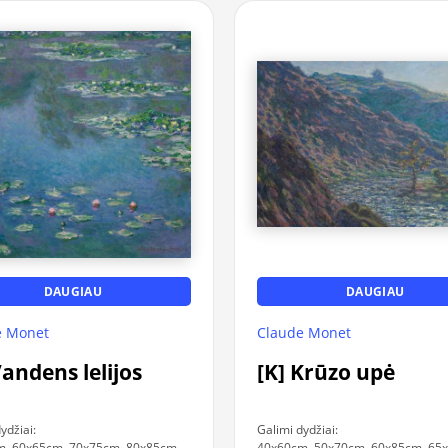
DAUGIAU
DAUGIAU
Claude Monet
e Monet
[K] Krūzo upė
Vandens lelijos
Galimi dydžiai:
ydžiai:
40x60cm, 50x70cm, 60x85cm, 65
, 60x65cm, 70x75cm, 80x85cm,