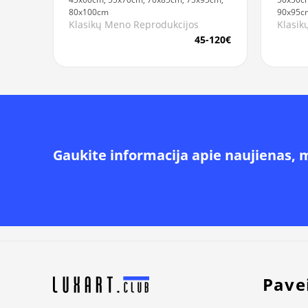
80x100cm
90x95c
Klasikų Meno Reprodukcijos
Klasik
45-120€
Gaukite informacija apie naujienas, 
Alternative:
Pave