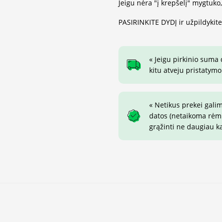
Jeigu nėra "į krepšelį" mygtuko
PASIRINKITE DYDĮ ir užpildykit
« Jeigu pirkinio suma
kitu atveju pristatymo
« Netikus prekei gali
datos (netaikoma rėmin
grąžinti ne daugiau k