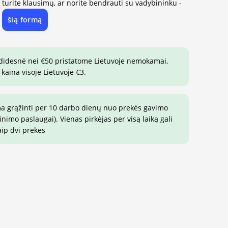
, turite klausimų, ar norite bendrauti su vadybininku -
šią formą
e
 didesnė nei €50 pristatome Lietuvoje nemokamai,
 kaina visoje Lietuvoje €3.
ma grąžinti per 10 darbo dienų nuo prekės gavimo
imo paslaugai). Vienas pirkėjas per visą laiką gali
aip dvi prekes