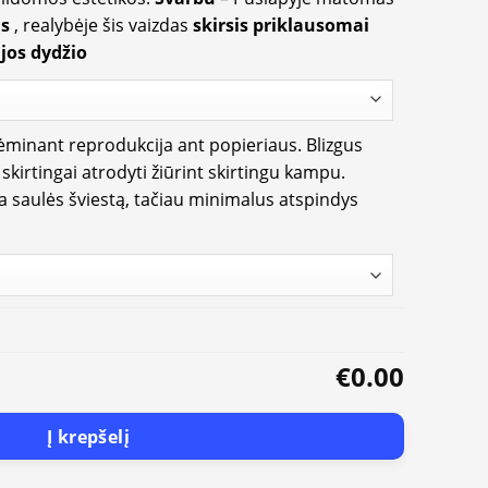
us
, realybėje šis vaizdas
skirsis priklausomai
jos dydžio
rėminant reprodukcija ant popieriaus. Blizgus
i skirtingai atrodyti žiūrint skirtingu kampu.
ia saulės šviestą, tačiau minimalus atspindys
€0.00
Į krepšelį