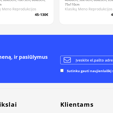
75x110cm
m
Klasikų Meno Reprodukcijos
ų Meno Reprodukcijos
4
45-130€
meną, ir pasiūlymus
Sutinku gauti naujienlaiškį s
ikslai
Klientams