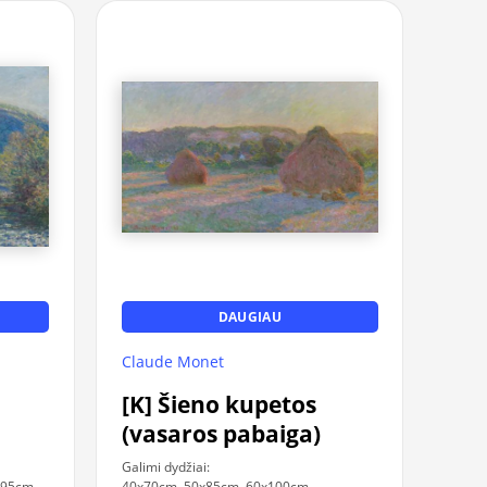
DAUGIAU
Claude Monet
[K] Šieno kupetos
(vasaros pabaiga)
Galimi dydžiai:
x95cm,
40x70cm, 50x85cm, 60x100cm,