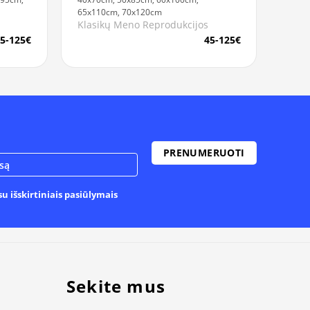
65x110cm, 70x120cm
Klasikų Meno Reprodukcijos
5-125€
45-125€
u išskirtiniais pasiūlymais
Sekite mus