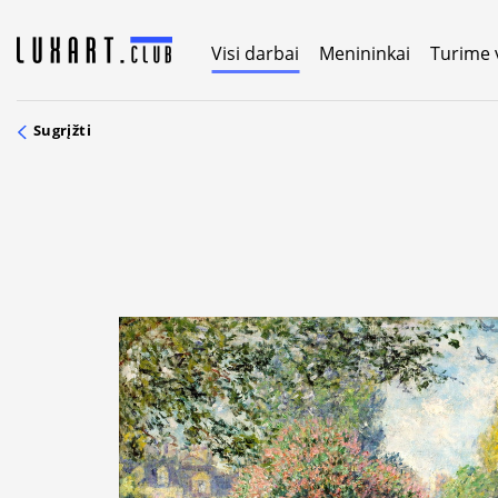
Skip
to
Visi darbai
Menininkai
Turime 
content
Sugrįžti