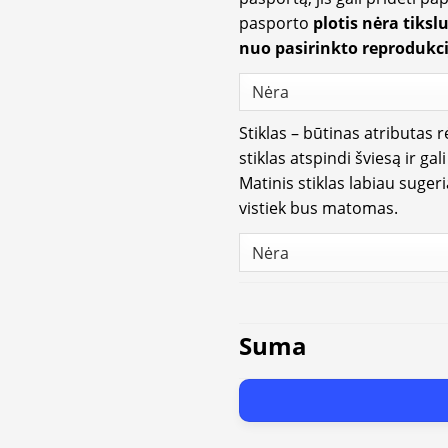
pasporto
plotis nėra tiksl
nuo pasirinkto reprodukci
Stiklas – būtinas atributas 
stiklas atspindi šviesą ir gal
Matinis stiklas labiau suger
vistiek bus matomas.
Suma