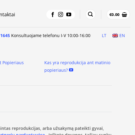
ntaktai
€
0.00
71645
Konsultuojame telefonu I-V 10:00-16:00
LT
EN
t Popieriaus
Kas yra reprodukcija ant matinio
popieriaus?
amintas reprodukcijas, arba užsakymą pateikti gyvai,
artnerių parduotuvėse.
Ieškote dovanos, tačiau sunku