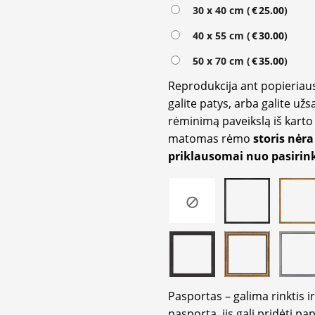
Alternative:
30 x 40 cm (
€
25.00
)
40 x 55 cm (
€
30.00
)
50 x 70 cm (
€
35.00
)
Reprodukcija ant popieriaus
galite patys, arba galite užs
rėminimą paveikslą iš karto 
matomas rėmo
storis nėra
priklausomai nuo pasirink
Pasportas – galima rinktis 
pasportą, jis gali pridėti p