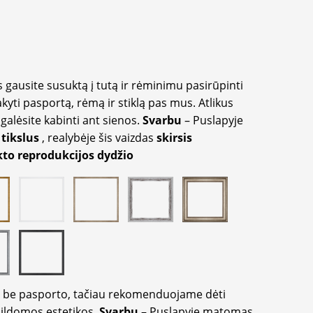
 gausite susuktą į tutą ir rėminimu pasirūpinti
akyti pasportą, rėmą ir stiklą pas mus. Atlikus
galėsite kabinti ant sienos.
Svarbu
– Puslapyje
 tikslus
, realybėje šis vaizdas
skirsis
to reprodukcijos dydžio
ir be pasporto, tačiau rekomenduojame dėti
apildomos estetikos.
Svarbu
– Puslapyje matomas