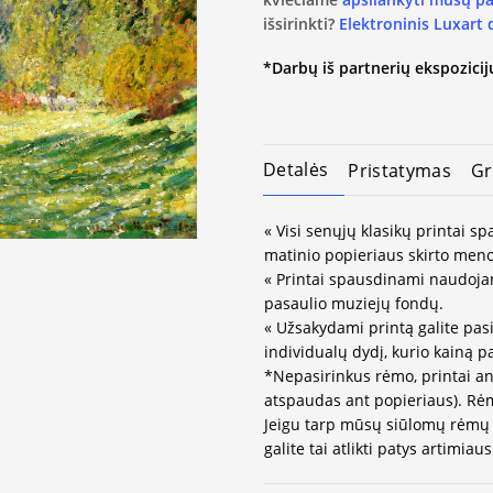
išsirinkti?
Elektroninis Luxart
*Darbų iš partnerių ekspozicijų
Detalės
Pristatymas
Gr
« Visi senųjų klasikų printai 
matinio popieriaus skirto meno
« Printai spausdinami naudojan
pasaulio muziejų fondų.
« Užsakydami printą galite pasi
individualų dydį, kurio kainą 
*Nepasirinkus rėmo, printai an
atspaudas ant popieriaus). Rėm
Jeigu tarp mūsų siūlomų rėmų 
galite tai atlikti patys artimi