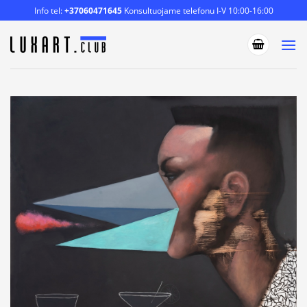
Skip
Info tel:
+37060471645
Konsultuojame telefonu I-V 10:00-16:00
to
content