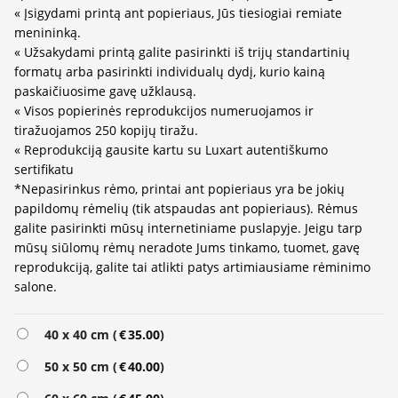
« Įsigydami printą ant popieriaus, Jūs tiesiogiai remiate
menininką.
« Užsakydami printą galite pasirinkti iš trijų standartinių
formatų arba pasirinkti individualų dydį, kurio kainą
paskaičiuosime gavę užklausą.
« Visos popierinės reprodukcijos numeruojamos ir
tiražuojamos 250 kopijų tiražu.
« Reprodukciją gausite kartu su Luxart autentiškumo
sertifikatu
*Nepasirinkus rėmo, printai ant popieriaus yra be jokių
papildomų rėmelių (tik atspaudas ant popieriaus). Rėmus
galite pasirinkti mūsų internetiniame puslapyje. Jeigu tarp
mūsų siūlomų rėmų neradote Jums tinkamo, tuomet, gavę
reprodukciją, galite tai atlikti patys artimiausiame rėminimo
salone.
40 x 40 cm (
€
35.00
)
50 x 50 cm (
€
40.00
)