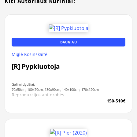
Kiti Autoriaus Kūriniai:
DAUGIAU
Miglė Kosinskaitė
[R] Pypkiuotoja
Galimi dydžiai:
70x50cm, 100x70cm, 130x90cm, 140x100cm, 170x120cm
Reprodukcijos ant drobės
150-510€