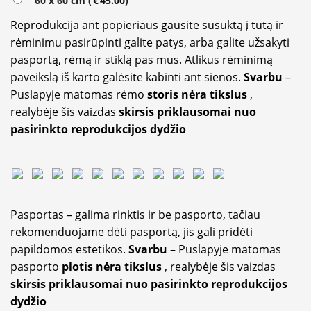
60 x 60 cm (
€
45.00
)
Reprodukcija ant popieriaus gausite susuktą į tutą ir
rėminimu pasirūpinti galite patys, arba galite užsakyti
pasportą, rėmą ir stiklą pas mus. Atlikus rėminimą
paveikslą iš karto galėsite kabinti ant sienos.
Svarbu
–
Puslapyje matomas rėmo
storis nėra tikslus
,
realybėje šis vaizdas
skirsis priklausomai nuo
pasirinkto reprodukcijos dydžio
Pasportas – galima rinktis ir be pasporto, tačiau
rekomenduojame dėti pasportą, jis gali pridėti
papildomos estetikos.
Svarbu
– Puslapyje matomas
pasporto
plotis nėra tikslus
, realybėje šis vaizdas
skirsis priklausomai nuo pasirinkto reprodukcijos
dydžio