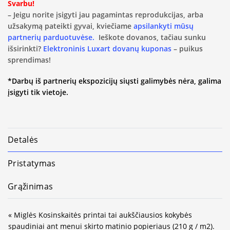
Svarbu!
– Jeigu norite įsigyti jau pagamintas reprodukcijas, arba
užsakymą pateikti gyvai, kviečiame
apsilankyti mūsų
partnerių parduotuvėse.
Ieškote dovanos, tačiau sunku
išsirinkti?
Elektroninis Luxart dovanų kuponas
– puikus
sprendimas!
*Darbų iš partnerių ekspozicijų siųsti galimybės nėra, galima
įsigyti tik vietoje.
Detalės
Pristatymas
Grąžinimas
« Miglės Kosinskaitės printai tai aukščiausios kokybės
spaudiniai ant menui skirto matinio popieriaus (210 g / m2).