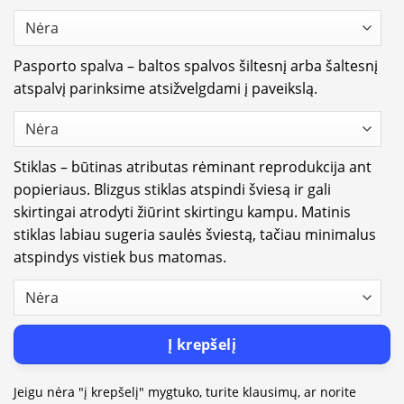
Pasporto spalva – baltos spalvos šiltesnį arba šaltesnį
atspalvį parinksime atsižvelgdami į paveikslą.
Stiklas – būtinas atributas rėminant reprodukcija ant
popieriaus. Blizgus stiklas atspindi šviesą ir gali
skirtingai atrodyti žiūrint skirtingu kampu. Matinis
stiklas labiau sugeria saulės šviestą, tačiau minimalus
atspindys vistiek bus matomas.
Į krepšelį
Jeigu nėra "į krepšelį" mygtuko, turite klausimų, ar norite