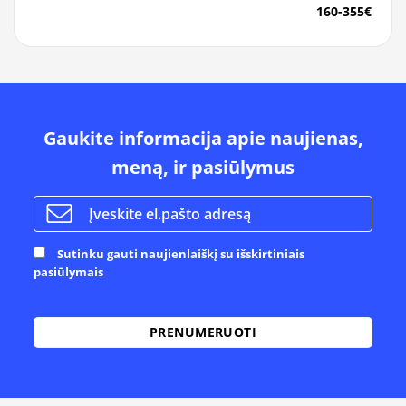
160-355€
Gaukite informacija apie naujienas,
meną, ir pasiūlymus
Sutinku gauti naujienlaiškį su išskirtiniais
pasiūlymais