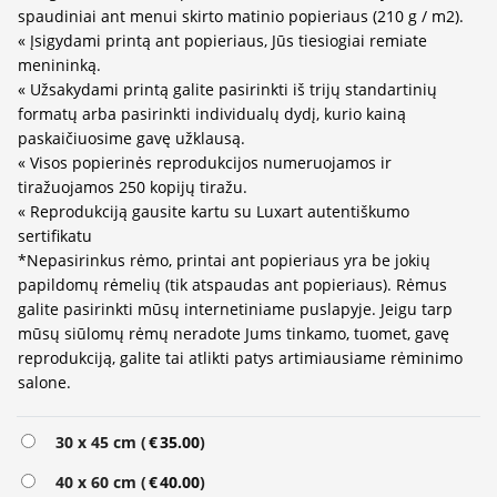
spaudiniai ant menui skirto matinio popieriaus (210 g / m2).
« Įsigydami printą ant popieriaus, Jūs tiesiogiai remiate
menininką.
« Užsakydami printą galite pasirinkti iš trijų standartinių
formatų arba pasirinkti individualų dydį, kurio kainą
paskaičiuosime gavę užklausą.
« Visos popierinės reprodukcijos numeruojamos ir
tiražuojamos 250 kopijų tiražu.
« Reprodukciją gausite kartu su Luxart autentiškumo
sertifikatu
*Nepasirinkus rėmo, printai ant popieriaus yra be jokių
papildomų rėmelių (tik atspaudas ant popieriaus). Rėmus
galite pasirinkti mūsų internetiniame puslapyje. Jeigu tarp
mūsų siūlomų rėmų neradote Jums tinkamo, tuomet, gavę
reprodukciją, galite tai atlikti patys artimiausiame rėminimo
salone.
Alternative:
30 x 45 cm (
€
35.00
)
40 x 60 cm (
€
40.00
)