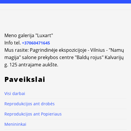
Alternative:
Meno galerija "Luxart"
Info tel.
+37060471645
Mus rasite: Pagrindinėje ekspozicijoje - Vilnius - "Namų
magija" salone prekybos centre "Baldų rojus" Kalvarijų
g. 125 antrajame aukšte.
Paveikslai
Visi darbai
Reprodukcijos ant drobės
Reprodukcijos ant Popieriaus
Menininkai