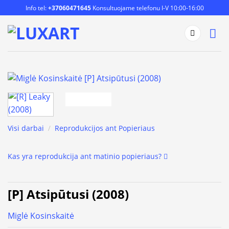
Skip
Info tel:
+37060471645
Konsultuojame telefonu I-V 10:00-16:00
to
content
Visi darbai
/
Reprodukcijos ant Popieriaus
Kas yra reprodukcija ant matinio popieriaus?
[P] Atsipūtusi (2008)
Miglė Kosinskaitė