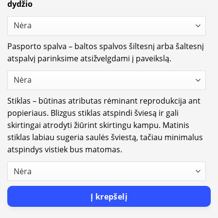
dydžio
Pasporto spalva – baltos spalvos šiltesnį arba šaltesnį
atspalvį parinksime atsižvelgdami į paveikslą.
Stiklas – būtinas atributas rėminant reprodukcija ant
popieriaus. Blizgus stiklas atspindi šviesą ir gali
skirtingai atrodyti žiūrint skirtingu kampu. Matinis
stiklas labiau sugeria saulės šviestą, tačiau minimalus
atspindys vistiek bus matomas.
Į krepšelį