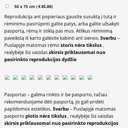
50 x 75 cm (
€
45.00
)
Reprodukcija ant popieriaus gausite susuktą į tutą ir
rėminimu pasirūpinti galite patys, arba galite užsakyti
pasportą, rėmą ir stiklą pas mus. Atlikus rėminimą
paveikslą iš karto galėsite kabinti ant sienos.
Svarbu
–
Puslapyje matomas rėmo
storis nėra tikslus
,
realybėje šis vaizdas
skirsis priklausomai nuo
pasirinkto reprodukcijos dydžio
Pasportas – galima rinktis ir be pasporto, tačiau
rekomenduojame dėti pasportą, jis gali pridėti
papildomos estetikos.
Svarbu
– Puslapyje matomas
pasporto
plotis nėra tikslus
, realybėje šis vaizdas
skirsis priklausomai nuo pasirinkto reprodukcijos