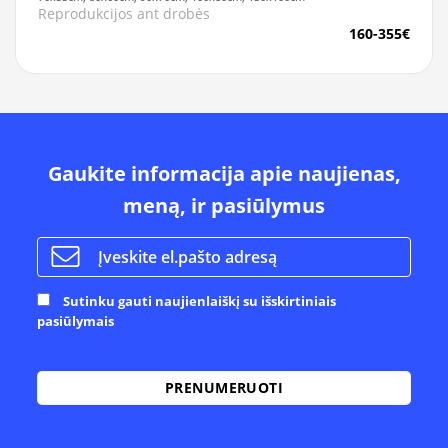
Reprodukcijos ant drobės
160-355€
Gaukite informacija apie naujienas,
meną, ir pasiūlymus
Sutinku gauti naujienlaiškį su išskirtiniais
pasiūlymais