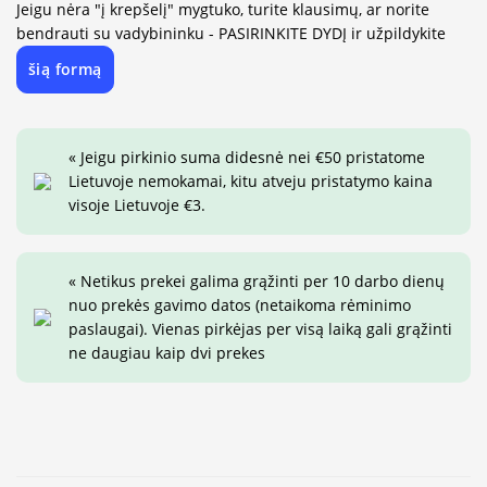
Jeigu nėra "į krepšelį" mygtuko, turite klausimų, ar norite
bendrauti su vadybininku - PASIRINKITE DYDĮ ir užpildykite
šią formą
« Jeigu pirkinio suma didesnė nei €50 pristatome
Lietuvoje nemokamai, kitu atveju pristatymo kaina
visoje Lietuvoje €3.
« Netikus prekei galima grąžinti per 10 darbo dienų
nuo prekės gavimo datos (netaikoma rėminimo
paslaugai). Vienas pirkėjas per visą laiką gali grąžinti
ne daugiau kaip dvi prekes