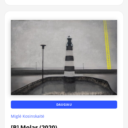
DAUGIAU
Miglė Kosinskaitė
[R] Molas (2020)