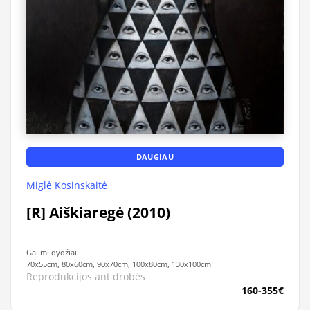
DAUGIAU
Miglė Kosinskaitė
[R] Aiškiaregė (2010)
Galimi dydžiai:
70x55cm, 80x60cm, 90x70cm, 100x80cm, 130x100cm
Reprodukcijos ant drobės
160-355€