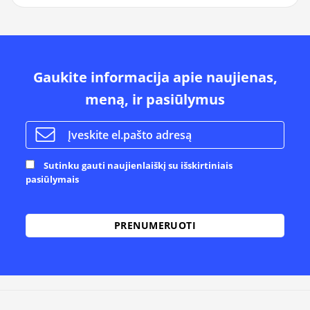
Gaukite informacija apie naujienas,
meną, ir pasiūlymus
Sutinku gauti naujienlaiškį su išskirtiniais
pasiūlymais
Alternative: