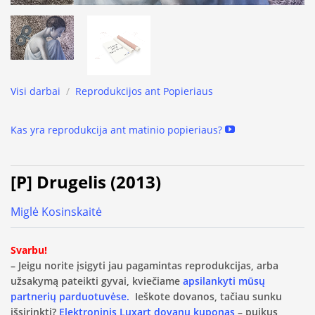
Visi darbai
/
Reprodukcijos ant Popieriaus
Kas yra reprodukcija ant matinio popieriaus?
[P] Drugelis (2013)
Miglė Kosinskaitė
Svarbu!
– Jeigu norite įsigyti jau pagamintas reprodukcijas, arba
užsakymą pateikti gyvai, kviečiame
apsilankyti mūsų
partnerių parduotuvėse.
Ieškote dovanos, tačiau sunku
išsirinkti?
Elektroninis Luxart dovanų kuponas
– puikus