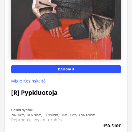
DAUGIAU
Miglė Kosinskaitė
[R] Pypkiuotoja
Galimi dydžiai:
70x50cm, 100x70cm, 130x90cm, 140x100cm, 170x120cm
Reprodukcijos ant drobės
150-510€