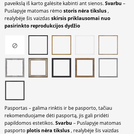
paveikslą iš karto galėsite kabinti ant sienos.
Svarbu
–
Puslapyje matomas rėmo
storis nėra tikslus
,
realybėje šis vaizdas
skirsis priklausomai nuo
pasirinkto reprodukcijos dydžio
Pasportas – galima rinktis ir be pasporto, tačiau
rekomenduojame dėti pasportą, jis gali pridėti
papildomos estetikos.
Svarbu
– Puslapyje matomas
pasporto
plotis nėra tikslus
, realybėje šis vaizdas