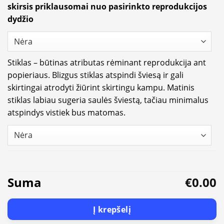
skirsis priklausomai nuo pasirinkto reprodukcijos
dydžio
Stiklas – būtinas atributas rėminant reprodukcija ant
popieriaus. Blizgus stiklas atspindi šviesą ir gali
skirtingai atrodyti žiūrint skirtingu kampu. Matinis
stiklas labiau sugeria saulės šviestą, tačiau minimalus
atspindys vistiek bus matomas.
Suma
€0.00
Į krepšelį