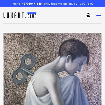
Skip
Info tel:
+37060471645
Konsultuojame telefonu I-V 10:00-16:00
to
content