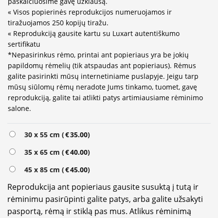
paskaičiuosime gavę užklausą.
« Visos popierinės reprodukcijos numeruojamos ir
tiražuojamos 250 kopijų tiražu.
« Reprodukciją gausite kartu su Luxart autentiškumo
sertifikatu
*Nepasirinkus rėmo, printai ant popieriaus yra be jokių
papildomų rėmelių (tik atspaudas ant popieriaus). Rėmus
galite pasirinkti mūsų internetiniame puslapyje. Jeigu tarp
mūsų siūlomų rėmų neradote Jums tinkamo, tuomet, gavę
reprodukciją, galite tai atlikti patys artimiausiame rėminimo
salone.
Alternative:
30 x 55 cm (
€
35.00
)
35 x 65 cm (
€
40.00
)
45 x 85 cm (
€
45.00
)
Reprodukcija ant popieriaus gausite susuktą į tutą ir
rėminimu pasirūpinti galite patys, arba galite užsakyti
pasportą, rėmą ir stiklą pas mus. Atlikus rėminimą