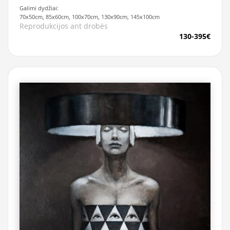
Galimi dydžiai:
70x50cm, 85x60cm, 100x70cm, 130x90cm, 145x100cm
Reprodukcijos ant drobės
130-395€