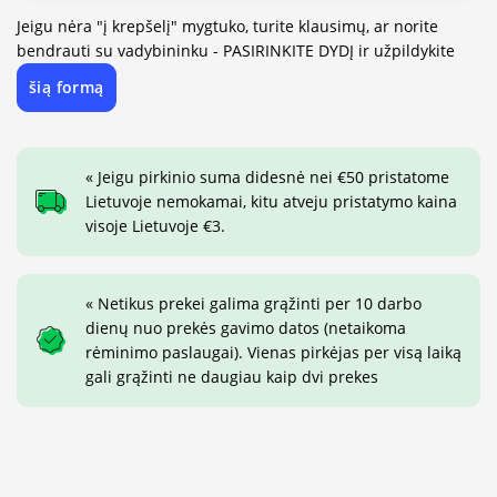
Jeigu nėra "į krepšelį" mygtuko, turite klausimų, ar norite
bendrauti su vadybininku - PASIRINKITE DYDĮ ir užpildykite
šią formą
« Jeigu pirkinio suma didesnė nei €50 pristatome
Lietuvoje nemokamai, kitu atveju pristatymo kaina
visoje Lietuvoje €3.
« Netikus prekei galima grąžinti per 10 darbo
dienų nuo prekės gavimo datos (netaikoma
rėminimo paslaugai). Vienas pirkėjas per visą laiką
gali grąžinti ne daugiau kaip dvi prekes