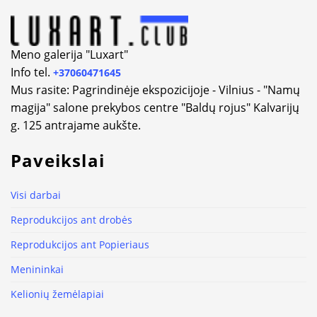
Meno galerija "Luxart"
Info tel.
+37060471645
Mus rasite: Pagrindinėje ekspozicijoje - Vilnius - "Namų
magija" salone prekybos centre "Baldų rojus" Kalvarijų
g. 125 antrajame aukšte.
Paveikslai
Visi darbai
Reprodukcijos ant drobės
Reprodukcijos ant Popieriaus
Menininkai
Kelionių žemėlapiai