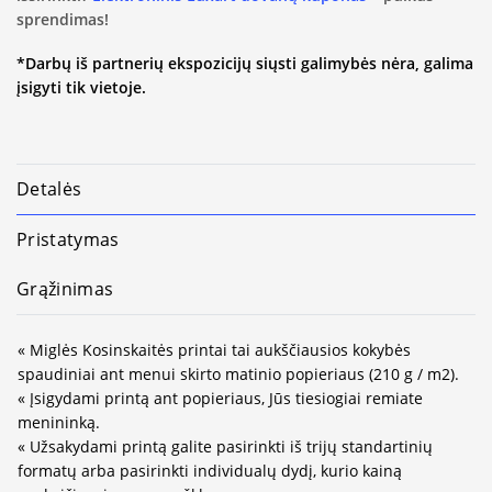
sprendimas!
*Darbų iš partnerių ekspozicijų siųsti galimybės nėra, galima
įsigyti tik vietoje.
Detalės
Pristatymas
Grąžinimas
« Miglės Kosinskaitės printai tai aukščiausios kokybės
spaudiniai ant menui skirto matinio popieriaus (210 g / m2).
« Įsigydami printą ant popieriaus, Jūs tiesiogiai remiate
menininką.
« Užsakydami printą galite pasirinkti iš trijų standartinių
formatų arba pasirinkti individualų dydį, kurio kainą