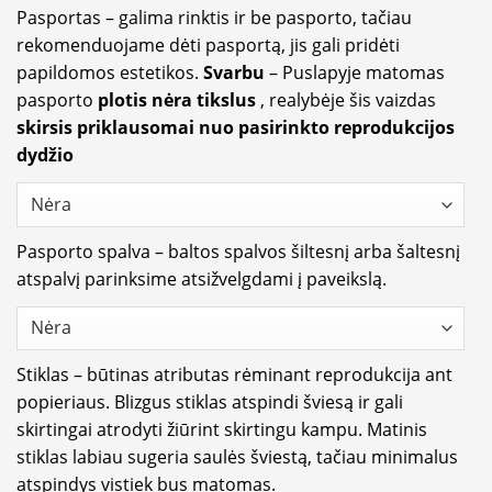
Pasportas – galima rinktis ir be pasporto, tačiau
rekomenduojame dėti pasportą, jis gali pridėti
papildomos estetikos.
Svarbu
– Puslapyje matomas
pasporto
plotis nėra tikslus
, realybėje šis vaizdas
skirsis priklausomai nuo pasirinkto reprodukcijos
dydžio
Pasporto spalva – baltos spalvos šiltesnį arba šaltesnį
atspalvį parinksime atsižvelgdami į paveikslą.
Stiklas – būtinas atributas rėminant reprodukcija ant
popieriaus. Blizgus stiklas atspindi šviesą ir gali
skirtingai atrodyti žiūrint skirtingu kampu. Matinis
stiklas labiau sugeria saulės šviestą, tačiau minimalus
atspindys vistiek bus matomas.