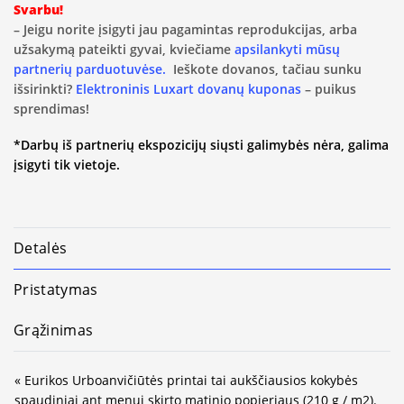
Svarbu!
– Jeigu norite įsigyti jau pagamintas reprodukcijas, arba
užsakymą pateikti gyvai, kviečiame
apsilankyti mūsų
partnerių parduotuvėse.
Ieškote dovanos, tačiau sunku
išsirinkti?
Elektroninis Luxart dovanų kuponas
– puikus
sprendimas!
*Darbų iš partnerių ekspozicijų siųsti galimybės nėra, galima
įsigyti tik vietoje.
Detalės
Pristatymas
Grąžinimas
« Eurikos Urboanvičiūtės printai tai aukščiausios kokybės
spaudiniai ant menui skirto matinio popieriaus (210 g / m2).