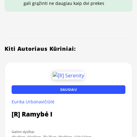
gali grąžinti ne daugiau kaip dvi prekes
Kiti Autoriaus Kūriniai:
DAUGIAU
Eurika Urbonavičiūtė
[R] Ramybė I
Galimi dydžiai:
40x40cm, 60x60cm, 75x75cm, 90x90cm, 110x110cm