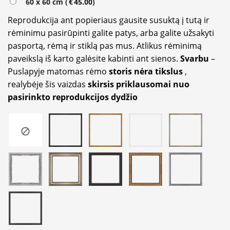
60 x 60 cm (
€
45.00
)
Reprodukcija ant popieriaus gausite susuktą į tutą ir
rėminimu pasirūpinti galite patys, arba galite užsakyti
pasportą, rėmą ir stiklą pas mus. Atlikus rėminimą
paveikslą iš karto galėsite kabinti ant sienos.
Svarbu
–
Puslapyje matomas rėmo
storis nėra tikslus
,
realybėje šis vaizdas
skirsis priklausomai nuo
pasirinkto reprodukcijos dydžio