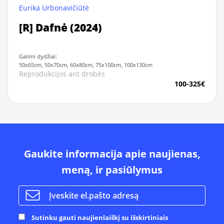
Eurika Urbonavičiūtė
[R] Dafnė (2024)
Galimi dydžiai:
50x65cm, 50x70cm, 60x80cm, 75x100cm, 100x130cm
Reprodukcijos ant drobės
100-325€
Gaukite informacija apie naujienas,
meną, ir pasiūlymus
Sutinku gauti naujienlaiškį su išskirtiniais