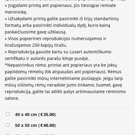
« Įsigydami printą ant popieriaus, Jūs tiesiogiai remiate
menininkę.
« Užsakydami printą galite pasirinkti iš trijų standartinių
formatų arba pasirinkti individualų dydį, kurio kainą
paskaičiuosime gavę užklausą.
« Visos popierinės reprodukcijos numeruojamos ir
tiražuojamos 250 kopijų tiražu.
« Reprodukciją gausite kartu su Luxart autentiškumo
sertifikatu ir autorės parašu kitoje pusėje.
*Nepasirinkus rėmo, printai ant popieriaus yra be jokių
papildomų rėmelių (tik atspaudas ant popieriaus). Rėmus
galite pasirinkti mūsų internetiniame puslapyje. Jeigu tarp
mūsų siūlomų rėmų neradote Jums tinkamo, tuomet, gavę
reprodukciją, galite tai atlikti patys artimiausiame rėminimo
salone.
40 x 40 cm (
€
35.00
)
50 x 50 cm (
€
40.00
)