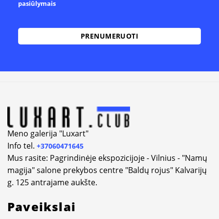
pasiūlymais
Meno galerija "Luxart"
Info tel.
+37060471645
Mus rasite: Pagrindinėje ekspozicijoje - Vilnius - "Namų
magija" salone prekybos centre "Baldų rojus" Kalvarijų
g. 125 antrajame aukšte.
Paveikslai