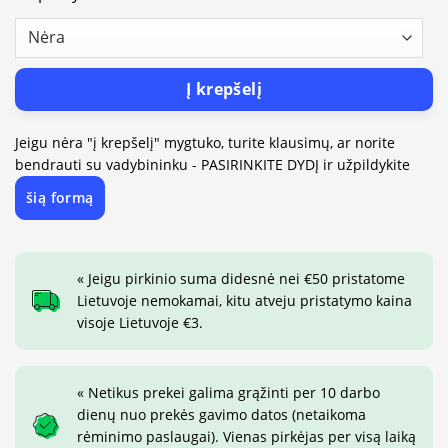
Į krepšelį
Jeigu nėra "į krepšelį" mygtuko, turite klausimų, ar norite
bendrauti su vadybininku - PASIRINKITE DYDĮ ir užpildykite
šią formą
« Jeigu pirkinio suma didesnė nei €50 pristatome
Lietuvoje nemokamai, kitu atveju pristatymo kaina
visoje Lietuvoje €3.
« Netikus prekei galima grąžinti per 10 darbo
dienų nuo prekės gavimo datos (netaikoma
rėminimo paslaugai). Vienas pirkėjas per visą laiką