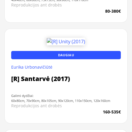
Reprodukcijos ant drobės
80-380€
DAUGIAU
Eurika Urbonavičiūtė
[R] Santarvė (2017)
Galimi dydžiai:
60x80cm, 70x90cm, 80x105cm, 90x120cm, 110x150cm, 120x160cm
Reprodukcijos ant drobės
160-535€