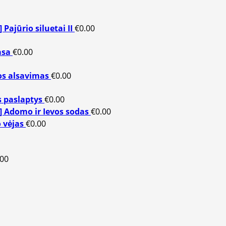
] Pajūrio siluetai II
€
0.00
asa
€
0.00
jos alsavimas
€
0.00
s paslaptys
€
0.00
] Adomo ir Ievos sodas
€
0.00
o vėjas
€
0.00
.00