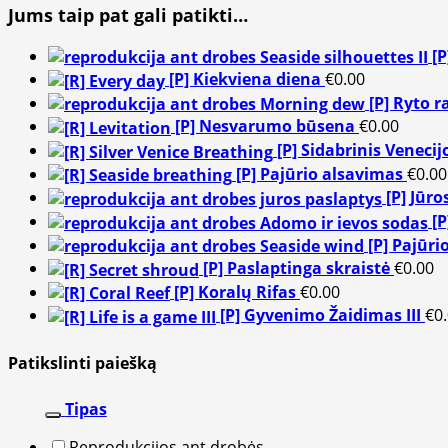
Jums taip pat gali patikti…
[P
[P] Kiekviena diena
€
0.00
[P] Ryto r
[P] Nesvarumo būsena
€
0.00
[P] Sidabrinis Veneci
[P] Pajūrio alsavimas
€
0.00
[P] Jūro
[P
[P] Pajūri
[P] Paslaptinga skraistė
€
0.00
[P] Koralų Rifas
€
0.00
[P] Gyvenimo Žaidimas III
€
0
Patikslinti paiešką
Tipas
Reprodukcijos ant drobės