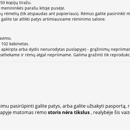
0 kopijų tiražu.
r menininkės parašu kitoje pusėje.
ų rėmelių (tik atspaudas ant popieriaus). Rėmus galite pasirinkti
alite tai atlikti patys artimiausiame rėminimo salone.
avimo.
- 102 kabinetas.
ja apkirpta arba dydis nenurodytas puslapyje) - grąžinimų nepriima
atliekame ir rėmų atgal nepriimame. Galima gražinti tik reprodukci
imu pasirūpinti galite patys, arba galite užsakyti pasportą, 
lapyje matomas rėmo
storis nėra tikslus
, realybėje šis vai