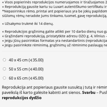
« Visos popierinės reprodukcijos numeruojamos ir tiražuojamos 25
« Reprodukciją gausite kartu su Luxart autentiškumo sertifikatu i
*Nepasirinkus rėmo, printai ant popieriaus yra be jokių papildom
siūlomų rėmų neradote Jums tinkamo, tuomet, gavę reprodukciją, g
« Užsakymo trukmė iki 14 dienų.
« Reprodukcijos grąžinimą galite atlikti per 10 darbo dienų nuo g
« Grąžindami reprodukciją, pristatytkite adresu OZO g. 4, Vilnius 
« Jeigu Jūsų pasirinktas formatas yra nestandartinis (reprodukci
« Jeigu pasirinkote rėminimą, grąžinimų už rėminimo paslaugą ne
40 x 45 cm (
35.00
)
€
50 x 55 cm (
40.00
)
€
60 x 65 cm (
45.00
)
€
Reprodukcija ant popieriaus gausite susuktą į tutą ir rėmin
paveikslą iš karto galėsite kabinti ant sienos.
Svarbu
– Pus
reprodukcijos dydžio