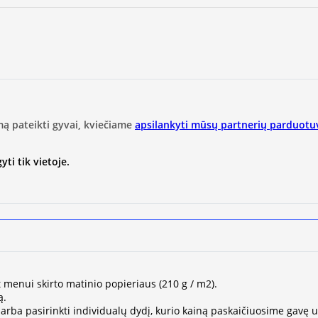
mą pateikti gyvai, kviečiame
apsilankyti mūsų partnerių parduotu
ti tik vietoje.
t menui skirto matinio popieriaus (210 g / m2).
ą.
ų arba pasirinkti individualų dydį, kurio kainą paskaičiuosime gavę 