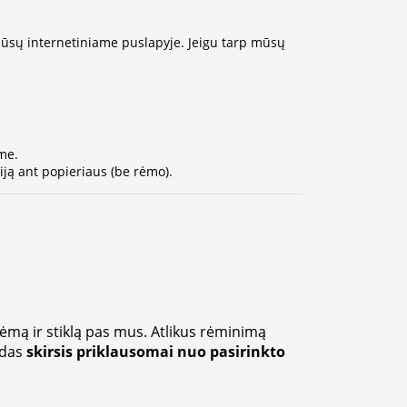
 mūsų internetiniame puslapyje. Jeigu tarp mūsų
me.
ją ant popieriaus (be rėmo).
rėmą ir stiklą pas mus. Atlikus rėminimą
zdas
skirsis priklausomai nuo pasirinkto