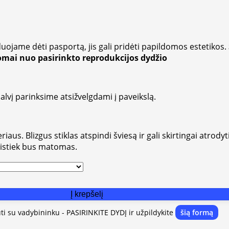
uojame dėti pasportą, jis gali pridėti papildomos estetikos.
somai nuo pasirinkto reprodukcijos dydžio
alvį parinksime atsižvelgdami į paveikslą.
aus. Blizgus stiklas atspindi šviesą ir gali skirtingai atrodyt
vistiek bus matomas.
Į krepšelį
uti su vadybininku - PASIRINKITE DYDĮ ir užpildykite
šią formą