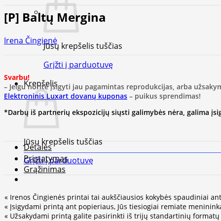
[P] Baltų Mergina
Irena Čingienė
Jūsų krepšelis tuščias
Grįžti į parduotuvę
Svarbu!
Krepšelis
– Jeigu norite įsigyti jau pagamintas reprodukcijas, arba užsaky
Elektroninis Luxart dovanų kuponas
– puikus sprendimas!
*Darbų iš partnerių ekspozicijų siųsti galimybės nėra, galima įsigy
Jūsų krepšelis tuščias
Detalės
Pristatymas
Grįžti į parduotuvę
Grąžinimas
« Irenos Čingienės printai tai aukščiausios kokybės spaudiniai an
« Įsigydami printą ant popieriaus, Jūs tiesiogiai remiate meninink
« Užsakydami printą galite pasirinkti iš trijų standartinių format