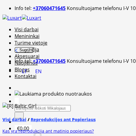
Skip
Info tel:
+37060471645
Konsultuojame telefonu I-V 10
to
content
Visi darbai
Menininkai
Turime vietoje
Fotografija
Sugrįžti
Aksesuarai
Info tel:
+37060471645
Konsultuojame telefonu I-V 10
Naujienos
Blogas
LT
EN
Kontaktai
Ieškoti:
Visi darbai
/
Reprodukcijos ant Popieriaus
€
0.00
Kas yra reprodukcija ant matinio popieriaus?