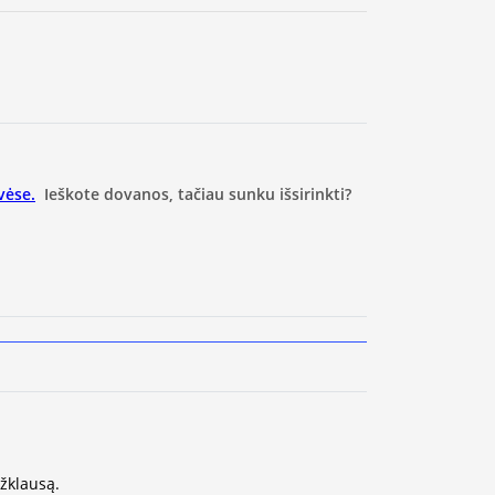
vėse.
Ieškote dovanos, tačiau sunku išsirinkti?
užklausą.