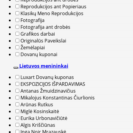
Reprodukcijos ant Popieriaus
Klasikų Meno Reprodukcijos
Fotografija
Fotografija ant drobės
Grafikos darbai
Originalūs Paveikslai
Žemėlapiai
Dovanų kuponai
Lietuvos menininkai
Luxart Dovanų kuponas
EKSPOZICIJOS IŠPARDAVIMAS
Antanas Žmuidzinavičius
Mikalojus Konstantinas Čiurlionis
Arūnas Rutkus
Miglė Kosinskaitė
Eurika Urbonavičiūtė
Algis Kriščiūnas
Inga Noir Mrazauskė