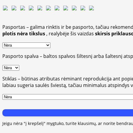
Pasportas – galima rinktis ir be pasporto, tačiau rekomend
plotis nėra tikslus
, realybėje šis vaizdas
skirsis priklau
Pasporto spalva – baltos spalvos šiltesnį arba šaltesnį atsp
Stiklas – būtinas atributas rėminant reprodukcija ant popieri
labiau sugeria saulės šviestą, tačiau minimalus atspindys 
Jeigu nėra "į krepšelį" mygtuko, turite klausimų, ar norite bendra