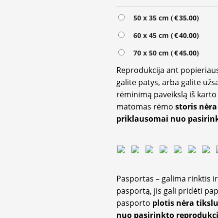
Alternative:
50 x 35 cm (
€
35.00
)
60 x 45 cm (
€
40.00
)
70 x 50 cm (
€
45.00
)
Reprodukcija ant popieriaus
galite patys, arba galite užs
rėminimą paveikslą iš karto 
matomas rėmo
storis nėra
priklausomai nuo pasirink
Pasportas – galima rinktis 
pasportą, jis gali pridėti p
pasporto
plotis nėra tiksl
nuo pasirinkto reprodukci