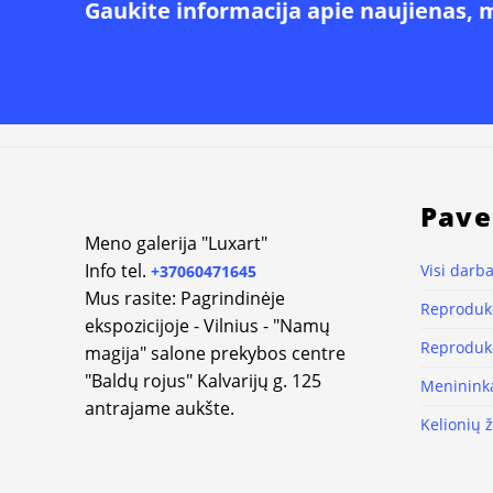
Gaukite informacija apie naujienas, 
Alternative:
Pave
Meno galerija "Luxart"
Info tel.
Visi darba
+37060471645
Mus rasite: Pagrindinėje
Reprodukc
ekspozicijoje - Vilnius - "Namų
Reprodukc
magija" salone prekybos centre
"Baldų rojus" Kalvarijų g. 125
Meninink
antrajame aukšte.
Kelionių 