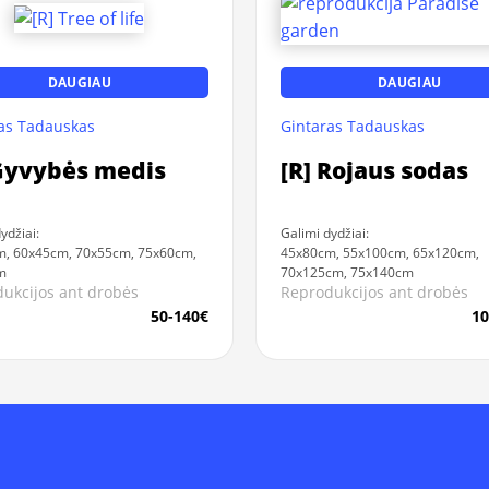
DAUGIAU
DAUGIAU
as Tadauskas
Gintaras Tadauskas
 Gyvybės medis
[R] Rojaus sodas
ydžiai:
Galimi dydžiai:
, 60x45cm, 70x55cm, 75x60cm,
45x80cm, 55x100cm, 65x120cm,
m
70x125cm, 75x140cm
ukcijos ant drobės
Reprodukcijos ant drobės
50-140€
10