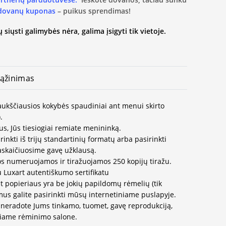
 dovanų kuponas
– puikus sprendimas!
 siųsti galimybės nėra, galima įsigyti tik vietoje.
ąžinimas
 aukščiausios kokybės spaudiniai ant menui skirto
.
us, Jūs tiesiogiai remiate menininką.
inkti iš trijų standartinių formatų arba pasirinkti
paskaičiuosime gavę užklausą.
os numeruojamos ir tiražuojamos 250 kopijų tiražu.
u Luxart autentiškumo sertifikatu
t popieriaus yra be jokių papildomų rėmelių (tik
us galite pasirinkti mūsų internetiniame puslapyje.
neradote Jums tinkamo, tuomet, gavę reprodukciją,
ausiame rėminimo salone.