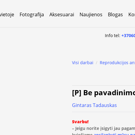
vietoje
Fotografija
Aksesuarai
Naujienos
Blogas
Ko
Info tel:
+3706
Visi darbai
/
Reprodukcijos an
[P] Be pavadinim
Gintaras Tadauskas
Svarbu!
– Jeigu norite įsigyti jau pag
kviečiame
apsilankyti mūsų p