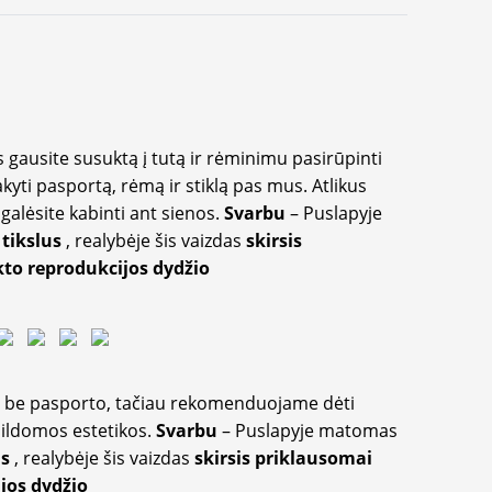
 gausite susuktą į tutą ir rėminimu pasirūpinti
akyti pasportą, rėmą ir stiklą pas mus. Atlikus
galėsite kabinti ant sienos.
Svarbu
– Puslapyje
 tikslus
, realybėje šis vaizdas
skirsis
to reprodukcijos dydžio
ir be pasporto, tačiau rekomenduojame dėti
apildomos estetikos.
Svarbu
– Puslapyje matomas
us
, realybėje šis vaizdas
skirsis priklausomai
jos dydžio