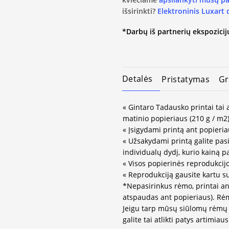
išsirinkti?
Elektroninis Luxart
*Darbų iš partnerių ekspozicijų
Detalės
Pristatymas
Gr
« Gintaro Tadausko printai tai
matinio popieriaus (210 g / m2)
« Įsigydami printą ant popieria
« Užsakydami printą galite pasir
individualų dydį, kurio kainą 
« Visos popierinės reprodukcij
« Reprodukciją gausite kartu s
*Nepasirinkus rėmo, printai an
atspaudas ant popieriaus). Rėm
Jeigu tarp mūsų siūlomų rėmų 
galite tai atlikti patys artimi