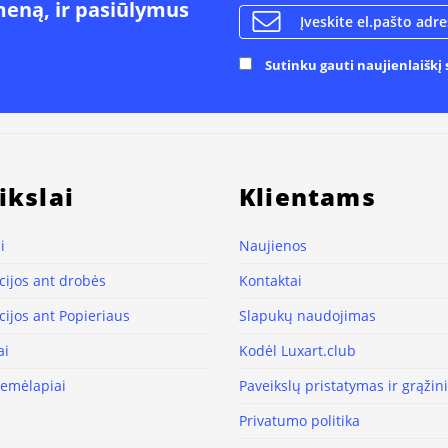
meną, ir pasiūlymus
Sutinku gauti naujienlaiškį s
ikslai
Klientams
i
Naujienos
ijos ant drobės
Kontaktai
ijos ant Popieriaus
Slapukų naudojimas
ai
Kodėl Luxart.club
žemėlapiai
Paveikslų pristatymas ir grąži
Privatumo politika