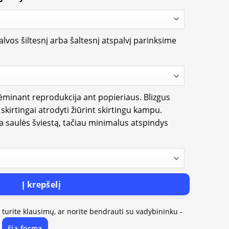
lvos šiltesnį arba šaltesnį atspalvį parinksime
rėminant reprodukcija ant popieriaus. Blizgus
i skirtingai atrodyti žiūrint skirtingu kampu.
ia saulės šviestą, tačiau minimalus atspindys
Į krepšelį
, turite klausimų, ar norite bendrauti su vadybininku -
šią formą