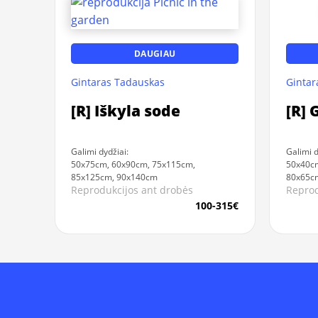
DAUGIAU
Gintaras Tadauskas
Gintar
[R] Iškyla sode
[R]
Galimi dydžiai:
Galimi d
50x75cm, 60x90cm, 75x115cm,
50x40cm
85x125cm, 90x140cm
80x65c
Reprodukcijos ant drobės
Reprod
100-315€