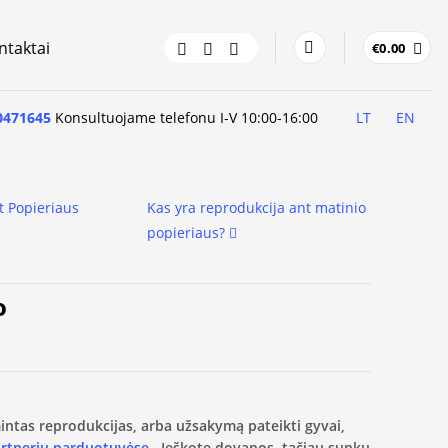
ntaktai
€
0.00
0471645
Konsultuojame telefonu I-V 10:00-16:00
LT
EN
t Popieriaus
Kas yra reprodukcija ant matinio
popieriaus?
o
amintas reprodukcijas, arba užsakymą pateikti gyvai,
artnerių parduotuvėse.
Ieškote dovanos, tačiau sunku