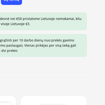
e
idesnė nei €50 pristatome Lietuvoje nemokamai, kitu
visoje Lietuvoje €3.
 grąžinti per 10 darbo dienų nuo prekės gavimo
o paslaugai). Vienas pirkėjas per visą laiką gali
p dvi prekes