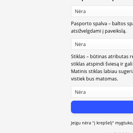
Pasporto spalva – baltos spa
atsižvelgdami į paveikslą.
Stiklas – būtinas atributas 
stiklas atspindi šviesą ir gal
Matinis stiklas labiau suger
vistiek bus matomas.
Jeigu nėra "į krepšelį" mygtuko