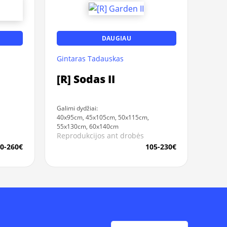
DAUGIAU
Gintaras Tadauskas
[R] Sodas II
Galimi dydžiai:
40x95cm, 45x105cm, 50x115cm,
55x130cm, 60x140cm
Reprodukcijos ant drobės
0-260€
105-230€