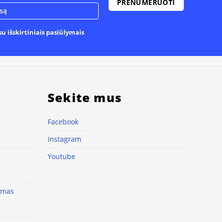
u išskirtiniais pasiūlymais
Sekite mus
Facebook
Instagram
Youtube
nimas