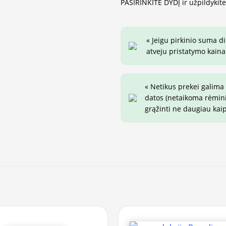
PASIRINKITE DYDĮ ir užpildykit
« Jeigu pirkinio suma d
atveju pristatymo kaina 
« Netikus prekei galima
datos (netaikoma rėminim
grąžinti ne daugiau kai