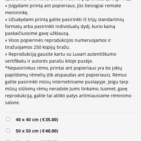
« Įsigydami printą ant popieriaus, Jūs tiesiogiai remiate
menininkę.
« Užsakydami printą galite pasirinkti iš trijų standartinių
formatų arba pasirinkti individualų dydį, kurio kainą
paskaičiuosime gavę užklausą.
« Visos popierinės reprodukcijos numeruojamos ir
tiražuojamos 250 kopijų tiražu.
« Reprodukciją gausite kartu su Luxart autentiškumo
sertifikatu ir autorės parašu kitoje pusėje.
*Nepasirinkus rėmo, printai ant popieriaus yra be jokių
papildomų rėmelių (tik atspaudas ant popieriaus). Rėmus
galite pasirinkti mūsų internetiniame puslapyje. Jeigu tarp
mūsų siūlomų rėmų neradote Jums tinkamo, tuomet, gavę
reprodukciją, galite tai atlikti patys artimiausiame rėminimo
salone.
Alternative:
40 x 40 cm (
€
35.00
)
50 x 50 cm (
€
40.00
)