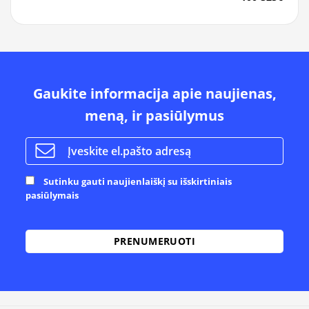
Gaukite informacija apie naujienas,
meną, ir pasiūlymus
Sutinku gauti naujienlaiškį su išskirtiniais
pasiūlymais
Alternative: