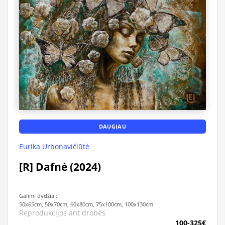
DAUGIAU
Eurika Urbonavičiūtė
[R] Dafnė (2024)
Galimi dydžiai:
50x65cm, 50x70cm, 60x80cm, 75x100cm, 100x130cm
Reprodukcijos ant drobės
100-325€