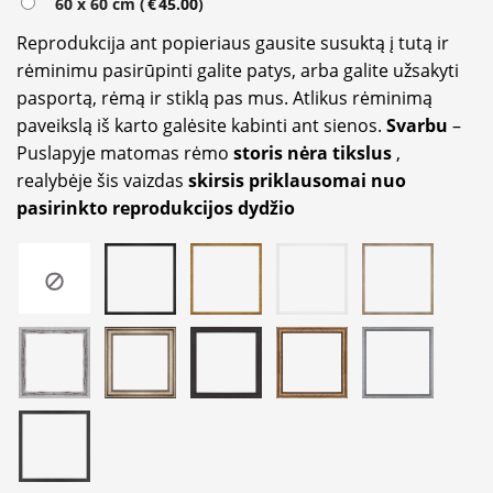
60 x 60 cm (
€
45.00
)
Reprodukcija ant popieriaus gausite susuktą į tutą ir
rėminimu pasirūpinti galite patys, arba galite užsakyti
pasportą, rėmą ir stiklą pas mus. Atlikus rėminimą
paveikslą iš karto galėsite kabinti ant sienos.
Svarbu
–
Puslapyje matomas rėmo
storis nėra tikslus
,
realybėje šis vaizdas
skirsis priklausomai nuo
pasirinkto reprodukcijos dydžio