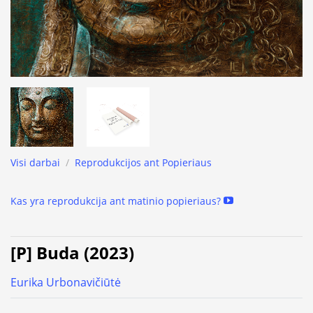
Visi darbai
/
Reprodukcijos ant Popieriaus
Kas yra reprodukcija ant matinio popieriaus?
[P] Buda (2023)
Eurika Urbonavičiūtė