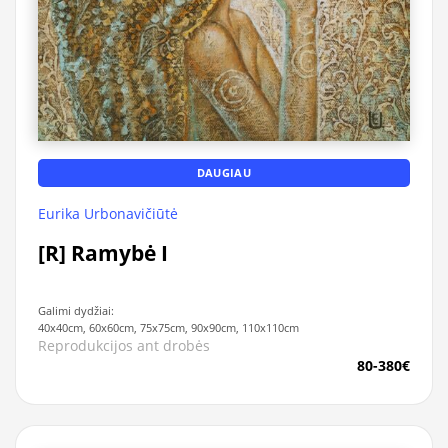
DAUGIAU
Eurika Urbonavičiūtė
[R] Ramybė I
Galimi dydžiai:
40x40cm, 60x60cm, 75x75cm, 90x90cm, 110x110cm
Reprodukcijos ant drobės
80-380€