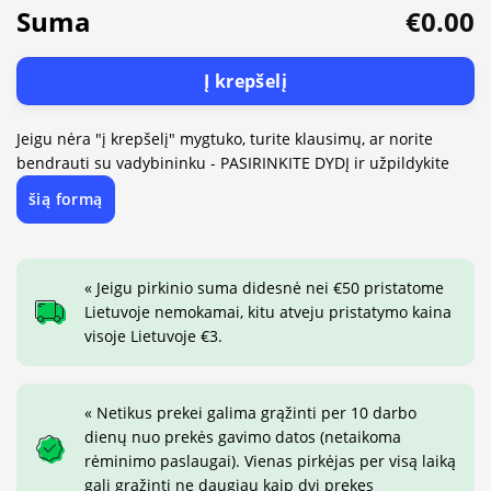
Suma
€0.00
Į krepšelį
Jeigu nėra "į krepšelį" mygtuko, turite klausimų, ar norite
bendrauti su vadybininku - PASIRINKITE DYDĮ ir užpildykite
šią formą
« Jeigu pirkinio suma didesnė nei €50 pristatome
Lietuvoje nemokamai, kitu atveju pristatymo kaina
visoje Lietuvoje €3.
« Netikus prekei galima grąžinti per 10 darbo
dienų nuo prekės gavimo datos (netaikoma
rėminimo paslaugai). Vienas pirkėjas per visą laiką
gali grąžinti ne daugiau kaip dvi prekes