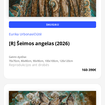
DAUGIAU
Eurika Urbonavičiūtė
[R] Šeimos angelas (2026)
Galimi dydžiai:
70x70cm, 80x80cm, 90x90cm, 100x100cm, 120x120cm
Reprodukcijos ant drobės
160-390€