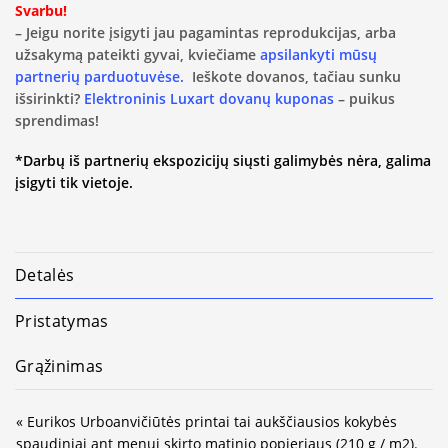
Svarbu!
– Jeigu norite įsigyti jau pagamintas reprodukcijas, arba
užsakymą pateikti gyvai, kviečiame
apsilankyti mūsų
partnerių parduotuvėse.
Ieškote dovanos, tačiau sunku
išsirinkti?
Elektroninis Luxart dovanų kuponas
– puikus
sprendimas!
*Darbų iš partnerių ekspozicijų siųsti galimybės nėra, galima
įsigyti tik vietoje.
Detalės
Pristatymas
Grąžinimas
« Eurikos Urboanvičiūtės printai tai aukščiausios kokybės
spaudiniai ant menui skirto matinio popieriaus (210 g / m2).