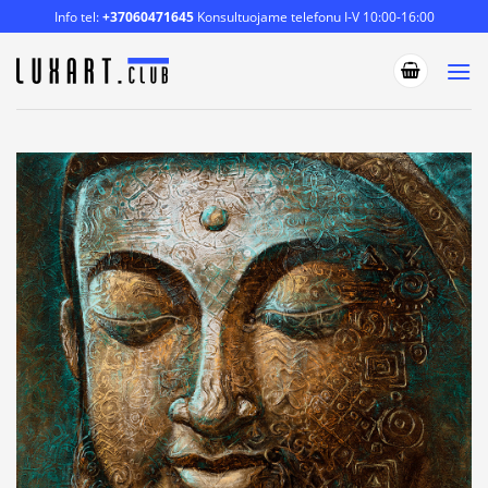
Skip
Info tel:
+37060471645
Konsultuojame telefonu I-V 10:00-16:00
to
content