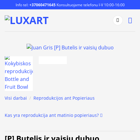
Skip
Info tel:
+37060471645
Konsultuojame telefonu I-V 10:00-16:00
to
content
Visi darbai
/
Reprodukcijos ant Popieriaus
Kas yra reprodukcija ant matinio popieriaus?
[P] Butelis ir vaisių dubuo