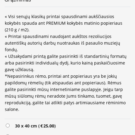
« Visi senųjų klasikų printai spausdinami aukščiausios
kokybės spauda ant PREMIUM kokybės matinio popieriaus
(210 g / m2).
« Printai spausdinami naudojant aukštos rezoliucijos
autentiškų autorių darbų nuotraukas iš pasaulio muziejų
fondų.
« Užsakydami printą galite pasirinkti iš standartinių formatų
arba pasirinkti individualų dydį, kurio kainą paskaičiuosime
gavę užklausą.
*Nepasirinkus rėmo, printai ant popieriaus yra be jokių
papildomų rėmelių (tik atspaudas ant popieriaus). Rėmus
galite pasirinkti mūsų internetiniame puslapyje. Jeigu tarp
mūsų siūlomų rėmų neradote Jums tinkamo, tuomet, gavę
reprodukciją, galite tai atlikti patys artimiausiame rėminimo
salone.
Alternative:
30 x 40 cm (
€
25.00
)