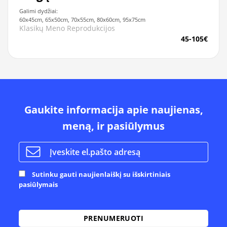
Galimi dydžiai:
60x45cm, 65x50cm, 70x55cm, 80x60cm, 95x75cm
Klasikų Meno Reprodukcijos
45-105€
Gaukite informacija apie naujienas,
meną, ir pasiūlymus
Sutinku gauti naujienlaiškį su išskirtiniais
pasiūlymais