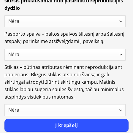
skirsis priklausomai nuo pasirinkto reprodukcijos
dydžio
Pasporto spalva – baltos spalvos šiltesnį arba šaltesnį
atspalvį parinksime atsižvelgdami į paveikslą.
Stiklas – būtinas atributas rėminant reprodukcija ant
popieriaus. Blizgus stiklas atspindi šviesą ir gali
skirtingai atrodyti žiūrint skirtingu kampu. Matinis
stiklas labiau sugeria saulės šviestą, tačiau minimalus
atspindys vistiek bus matomas.
Į krepšelį