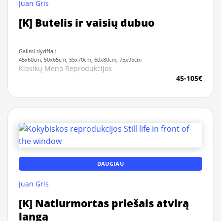
Juan Gris
[K] Butelis ir vaisių dubuo
Galimi dydžiai:
45x60cm, 50x65cm, 55x70cm, 60x80cm, 75x95cm
Klasikų Meno Reprodukcijos
45-105€
DAUGIAU
Juan Gris
[K] Natiurmortas priešais atvirą
langą