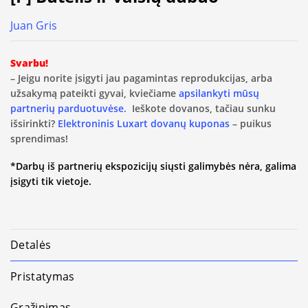
Juan Gris
Svarbu!
– Jeigu norite įsigyti jau pagamintas reprodukcijas, arba
užsakymą pateikti gyvai, kviečiame
apsilankyti mūsų
partnerių parduotuvėse.
Ieškote dovanos, tačiau sunku
išsirinkti?
Elektroninis Luxart dovanų kuponas
– puikus
sprendimas!
*Darbų iš partnerių ekspozicijų siųsti galimybės nėra, galima
įsigyti tik vietoje.
Detalės
Pristatymas
Grąžinimas