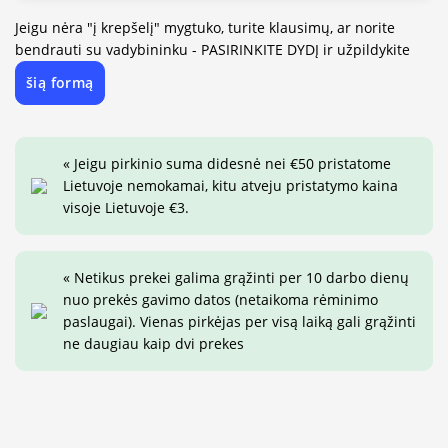
Jeigu nėra "į krepšelį" mygtuko, turite klausimų, ar norite
bendrauti su vadybininku - PASIRINKITE DYDĮ ir užpildykite
šią formą
« Jeigu pirkinio suma didesnė nei €50 pristatome
Lietuvoje nemokamai, kitu atveju pristatymo kaina
visoje Lietuvoje €3.
« Netikus prekei galima grąžinti per 10 darbo dienų
nuo prekės gavimo datos (netaikoma rėminimo
paslaugai). Vienas pirkėjas per visą laiką gali grąžinti
ne daugiau kaip dvi prekes