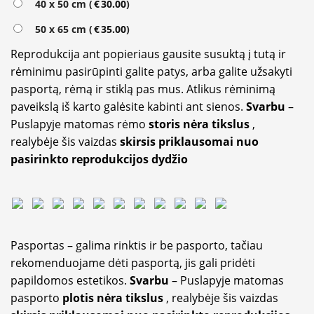
40 x 50 cm (
€
30.00
)
50 x 65 cm (
€
35.00
)
Reprodukcija ant popieriaus gausite susuktą į tutą ir
rėminimu pasirūpinti galite patys, arba galite užsakyti
pasportą, rėmą ir stiklą pas mus. Atlikus rėminimą
paveikslą iš karto galėsite kabinti ant sienos.
Svarbu
–
Puslapyje matomas rėmo
storis nėra tikslus
,
realybėje šis vaizdas
skirsis priklausomai nuo
pasirinkto reprodukcijos dydžio
Pasportas – galima rinktis ir be pasporto, tačiau
rekomenduojame dėti pasportą, jis gali pridėti
papildomos estetikos.
Svarbu
– Puslapyje matomas
pasporto
plotis nėra tikslus
, realybėje šis vaizdas