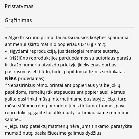
Pristatymas
Grąžinimas
« Algio Kriščiūno printai tai aukščiausios kokybės spaudiniai
ant menui skirto matinio popieriaus (210 g / m2).
« Įsigydami reprodukciją, jūs tiesiogiai remiate autorių.
« Kriščiūno reprodukcijos parduodamos su autoriaus parašu
ir tiražo numeriu atvaizdo priekyje (kiekvienas darbas
pasirašomas el. būdu, todėl papildomai fizinis sertifikatas
NĖRA
pridedamas).
*Nepasirinkus rėmo, printai ant popieriaus yra be jokių
papildomų rėmelių (tik atspaudas ant popieriaus). Rėmus
galite pasirinkti mūsų internetiniame puslapyje. Jeigu tarp
mūsų siūlomų rėmų neradote Jums tinkamo, tuomet, gavę
reprodukciją, galite tai atlikti patys artimiausiame rėminimo
salone..
« Jeigu tarp pateiktų matmenų nėra Jums tinkamo, parašykite
mums žinutę, paskaičiuosime galimus dydžius.