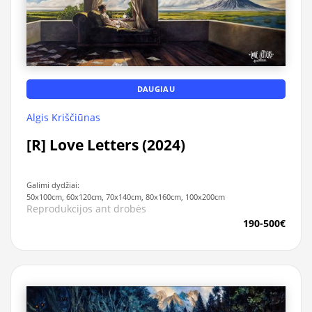
DAUGIAU
Algis Kriščiūnas
[R] Love Letters (2024)
Galimi dydžiai:
50x100cm, 60x120cm, 70x140cm, 80x160cm, 100x200cm
Reprodukcijos ant drobės
190-500€