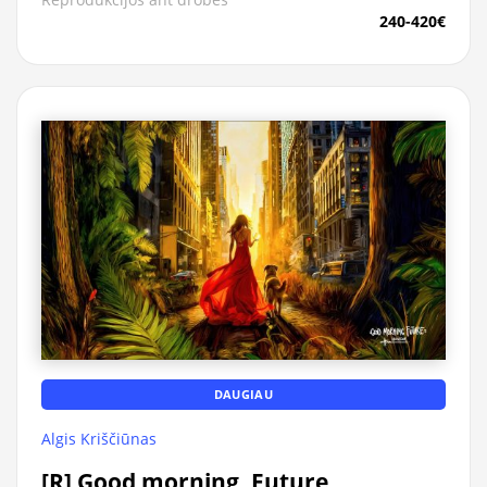
240-420€
DAUGIAU
Algis Kriščiūnas
[R] Good morning, Future