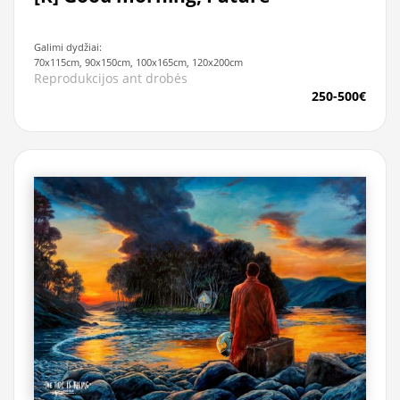
Galimi dydžiai:
70x115cm, 90x150cm, 100x165cm, 120x200cm
Reprodukcijos ant drobės
250-500€