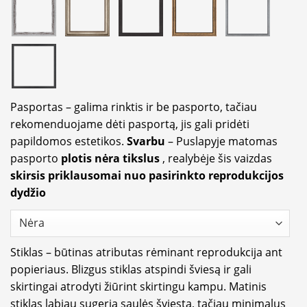
Pasportas – galima rinktis ir be pasporto, tačiau
rekomenduojame dėti pasportą, jis gali pridėti
papildomos estetikos.
Svarbu
– Puslapyje matomas
pasporto
plotis nėra tikslus
, realybėje šis vaizdas
skirsis priklausomai nuo pasirinkto reprodukcijos
dydžio
Stiklas – būtinas atributas rėminant reprodukcija ant
popieriaus. Blizgus stiklas atspindi šviesą ir gali
skirtingai atrodyti žiūrint skirtingu kampu. Matinis
stiklas labiau sugeria saulės šviestą, tačiau minimalus