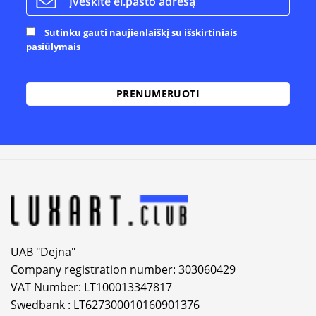
Sutinku gauti naujienlaiškį su išskirtiniais
pasiūlymais
Alternative:
UAB "Dejna"
Company registration number: 303060429
VAT Number: LT100013347817
Swedbank : LT627300010160901376