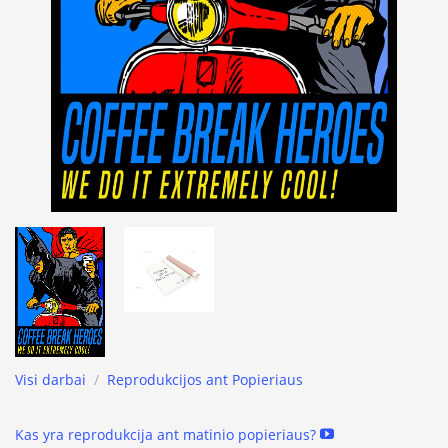
Visi darbai
/
Reprodukcijos ant Popieriaus
Kas yra reprodukcija ant matinio popieriaus?