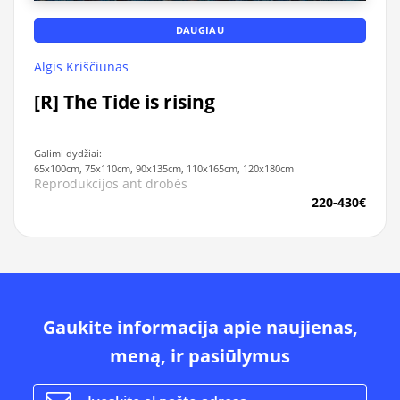
DAUGIAU
Algis Kriščiūnas
[R] The Tide is rising
Galimi dydžiai:
65x100cm, 75x110cm, 90x135cm, 110x165cm, 120x180cm
Reprodukcijos ant drobės
220-430€
Gaukite informacija apie naujienas,
meną, ir pasiūlymus