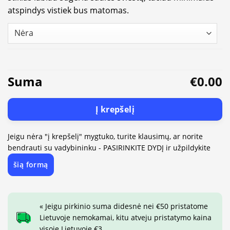
atspindys vistiek bus matomas.
Suma
€0.00
Į krepšelį
Jeigu nėra "į krepšelį" mygtuko, turite klausimų, ar norite
bendrauti su vadybininku - PASIRINKITE DYDĮ ir užpildykite
šią formą
« Jeigu pirkinio suma didesnė nei €50 pristatome
Lietuvoje nemokamai, kitu atveju pristatymo kaina
visoje Lietuvoje €3.