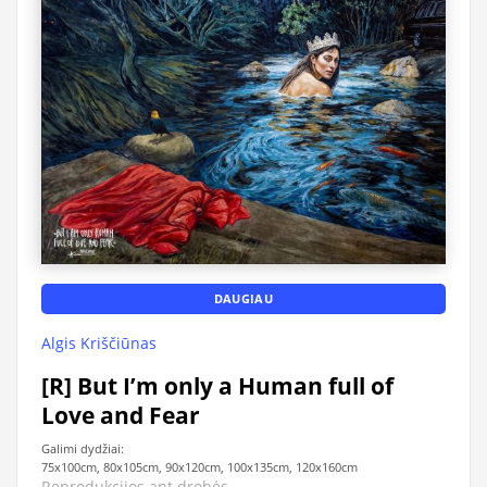
DAUGIAU
Algis Kriščiūnas
[R] But I’m only a Human full of
Love and Fear
Galimi dydžiai:
75x100cm, 80x105cm, 90x120cm, 100x135cm, 120x160cm
Reprodukcijos ant drobės