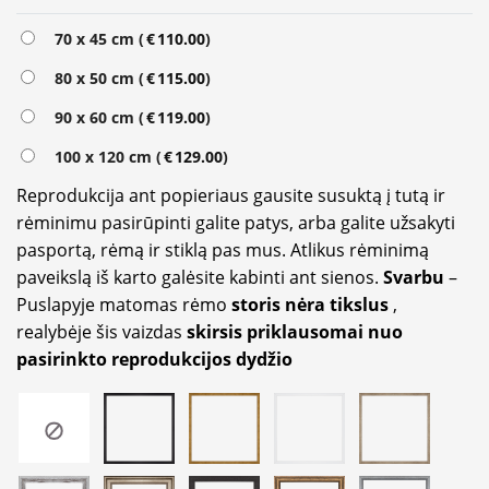
Alternative:
70 x 45 cm (
€
110.00
)
80 x 50 cm (
€
115.00
)
90 x 60 cm (
€
119.00
)
100 x 120 cm (
€
129.00
)
Reprodukcija ant popieriaus gausite susuktą į tutą ir
rėminimu pasirūpinti galite patys, arba galite užsakyti
pasportą, rėmą ir stiklą pas mus. Atlikus rėminimą
paveikslą iš karto galėsite kabinti ant sienos.
Svarbu
–
Puslapyje matomas rėmo
storis nėra tikslus
,
realybėje šis vaizdas
skirsis priklausomai nuo
pasirinkto reprodukcijos dydžio