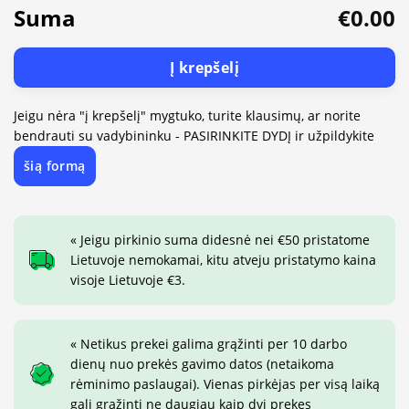
Suma
€0.00
Į krepšelį
Jeigu nėra "į krepšelį" mygtuko, turite klausimų, ar norite
bendrauti su vadybininku - PASIRINKITE DYDĮ ir užpildykite
šią formą
« Jeigu pirkinio suma didesnė nei €50 pristatome
Lietuvoje nemokamai, kitu atveju pristatymo kaina
visoje Lietuvoje €3.
« Netikus prekei galima grąžinti per 10 darbo
dienų nuo prekės gavimo datos (netaikoma
rėminimo paslaugai). Vienas pirkėjas per visą laiką
gali grąžinti ne daugiau kaip dvi prekes