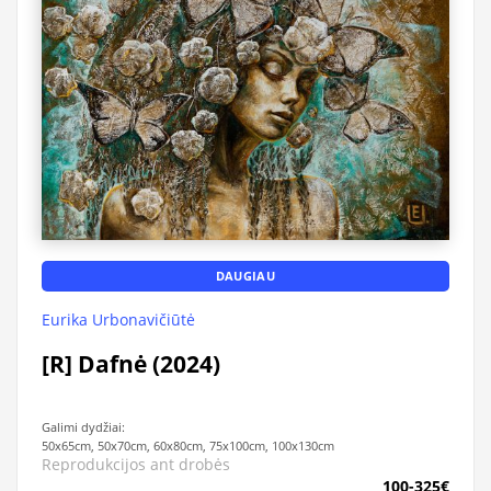
DAUGIAU
Eurika Urbonavičiūtė
[R] Dafnė (2024)
Galimi dydžiai:
50x65cm, 50x70cm, 60x80cm, 75x100cm, 100x130cm
Reprodukcijos ant drobės
100-325€