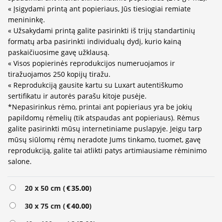
« Įsigydami printą ant popieriaus, Jūs tiesiogiai remiate
menininkę.
« Užsakydami printą galite pasirinkti iš trijų standartinių
formatų arba pasirinkti individualų dydį, kurio kainą
paskaičiuosime gavę užklausą.
« Visos popierinės reprodukcijos numeruojamos ir
tiražuojamos 250 kopijų tiražu.
« Reprodukciją gausite kartu su Luxart autentiškumo
sertifikatu ir autorės parašu kitoje pusėje.
*Nepasirinkus rėmo, printai ant popieriaus yra be jokių
papildomų rėmelių (tik atspaudas ant popieriaus). Rėmus
galite pasirinkti mūsų internetiniame puslapyje. Jeigu tarp
mūsų siūlomų rėmų neradote Jums tinkamo, tuomet, gavę
reprodukciją, galite tai atlikti patys artimiausiame rėminimo
salone.
Alternative:
20 x 50 cm (
€
35.00
)
30 x 75 cm (
€
40.00
)