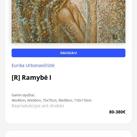
DAUGIAU
Eurika Urbonavičiūtė
[R] Ramybė I
Galimi dydžiai:
40x40cm, 60x60cm, 75x75cm, 90x90cm, 110x110cm
Reprodukcijos ant drobės
80-380€