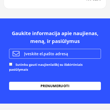
Gaukite informacija apie naujienas,
meną, ir pasiūlymus
Sutinku gauti naujienlaiškį su išskirtiniais
pasiūlymais
Alternative: