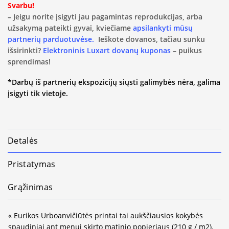
Svarbu!
– Jeigu norite įsigyti jau pagamintas reprodukcijas, arba
užsakymą pateikti gyvai, kviečiame
apsilankyti mūsų
partnerių parduotuvėse.
Ieškote dovanos, tačiau sunku
išsirinkti?
Elektroninis Luxart dovanų kuponas
– puikus
sprendimas!
*Darbų iš partnerių ekspozicijų siųsti galimybės nėra, galima
įsigyti tik vietoje.
Detalės
Pristatymas
Grąžinimas
« Eurikos Urboanvičiūtės printai tai aukščiausios kokybės
spaudiniai ant menui skirto matinio popieriaus (210 g / m2).