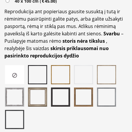
40 x 100 cm (
€
45.00
)
Reprodukcija ant popieriaus gausite susuktą į tutą ir
rėminimu pasirūpinti galite patys, arba galite užsakyti
pasportą, rėmą ir stiklą pas mus. Atlikus rėminimą
paveikslą iš karto galėsite kabinti ant sienos.
Svarbu
–
Puslapyje matomas rėmo
storis nėra tikslus
,
realybėje šis vaizdas
skirsis priklausomai nuo
pasirinkto reprodukcijos dydžio