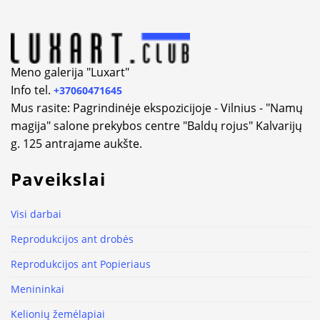
Meno galerija "Luxart"
Info tel.
+37060471645
Mus rasite: Pagrindinėje ekspozicijoje - Vilnius - "Namų
magija" salone prekybos centre "Baldų rojus" Kalvarijų
g. 125 antrajame aukšte.
Paveikslai
Visi darbai
Reprodukcijos ant drobės
Reprodukcijos ant Popieriaus
Menininkai
Kelionių žemėlapiai