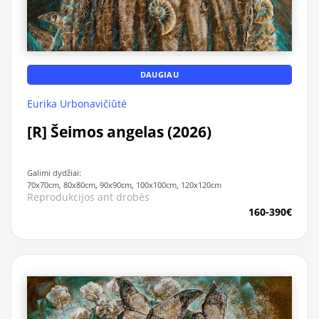
DAUGIAU
Eurika Urbonavičiūtė
[R] Šeimos angelas (2026)
Galimi dydžiai:
70x70cm, 80x80cm, 90x90cm, 100x100cm, 120x120cm
Reprodukcijos ant drobės
160-390€