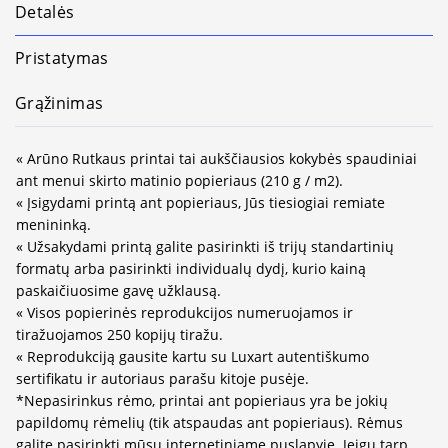
Detalės
Pristatymas
Grąžinimas
« Arūno Rutkaus printai tai aukščiausios kokybės spaudiniai
ant menui skirto matinio popieriaus (210 g / m2).
« Įsigydami printą ant popieriaus, Jūs tiesiogiai remiate
menininką.
« Užsakydami printą galite pasirinkti iš trijų standartinių
formatų arba pasirinkti individualų dydį, kurio kainą
paskaičiuosime gavę užklausą.
« Visos popierinės reprodukcijos numeruojamos ir
tiražuojamos 250 kopijų tiražu.
« Reprodukciją gausite kartu su Luxart autentiškumo
sertifikatu ir autoriaus parašu kitoje pusėje.
*Nepasirinkus rėmo, printai ant popieriaus yra be jokių
papildomų rėmelių (tik atspaudas ant popieriaus). Rėmus
galite pasirinkti mūsų internetiniame puslapyje. Jeigu tarp