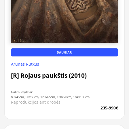
DAUGIAU
Arūnas Rutkus
[R] Rojaus paukštis (2010)
Galimi dydžiai:
85x45cm, 90x50cm, 120x65cm, 130x70cm, 184x100cm
Reprodukcijos ant drobės
235-990€