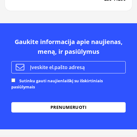
Gaukite informacija apie naujienas,
meną, ir pasiūlymus
Sutinku gauti naujienlaiškį su išskirtiniais
pasiūlymais
Alternative: