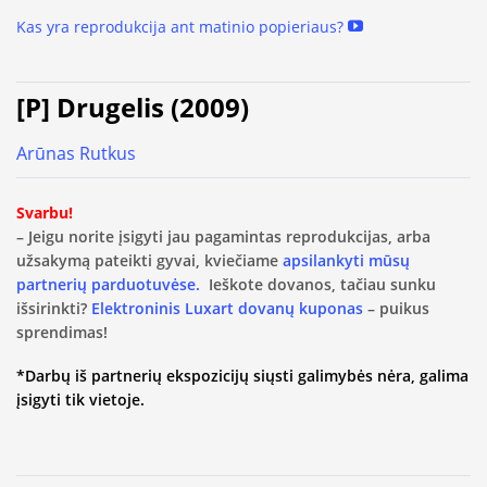
Kas yra reprodukcija ant matinio popieriaus?
[P] Drugelis (2009)
Arūnas Rutkus
Svarbu!
– Jeigu norite įsigyti jau pagamintas reprodukcijas, arba
užsakymą pateikti gyvai, kviečiame
apsilankyti mūsų
partnerių parduotuvėse.
Ieškote dovanos, tačiau sunku
išsirinkti?
Elektroninis Luxart dovanų kuponas
– puikus
sprendimas!
*Darbų iš partnerių ekspozicijų siųsti galimybės nėra, galima
įsigyti tik vietoje.