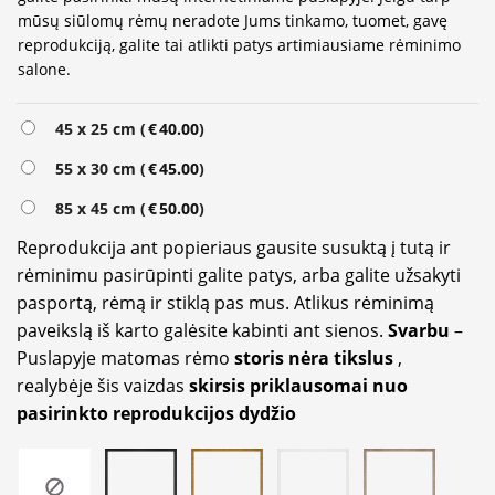
mūsų siūlomų rėmų neradote Jums tinkamo, tuomet, gavę
reprodukciją, galite tai atlikti patys artimiausiame rėminimo
salone.
Alternative:
45 x 25 cm (
€
40.00
)
55 x 30 cm (
€
45.00
)
85 x 45 cm (
€
50.00
)
Reprodukcija ant popieriaus gausite susuktą į tutą ir
rėminimu pasirūpinti galite patys, arba galite užsakyti
pasportą, rėmą ir stiklą pas mus. Atlikus rėminimą
paveikslą iš karto galėsite kabinti ant sienos.
Svarbu
–
Puslapyje matomas rėmo
storis nėra tikslus
,
realybėje šis vaizdas
skirsis priklausomai nuo
pasirinkto reprodukcijos dydžio