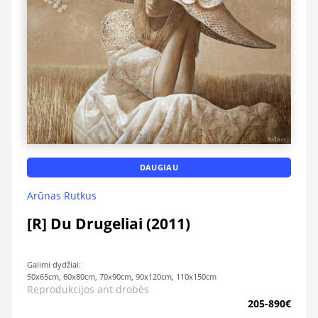
DAUGIAU
Arūnas Rutkus
[R] Du Drugeliai (2011)
Galimi dydžiai:
50x65cm, 60x80cm, 70x90cm, 90x120cm, 110x150cm
Reprodukcijos ant drobės
205-890€