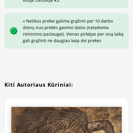
visoje Lietuvoje €3.
« Netikus prekei galima grąžinti per 10 darbo
dienų nuo prekės gavimo datos (netaikoma
rėminimo paslaugai). Vienas pirkėjas per visą laiką
gali grąžinti ne daugiau kaip dvi prekes
Kiti Autoriaus Kūriniai: