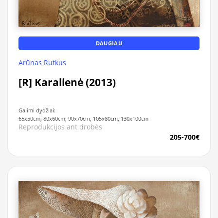
DAUGIAU
Arūnas Rutkus
[R] Karalienė (2013)
Galimi dydžiai:
65x50cm, 80x60cm, 90x70cm, 105x80cm, 130x100cm
Reprodukcijos ant drobės
205-700€