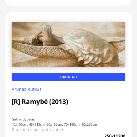
DAUGIAU
Arūnas Rutkus
[R] Ramybė (2013)
Galimi dydžiai:
40x100cm, 45x115cm, 60x150cm, 70x180cm, 90x230cm
Reprodukcijos ant drobės
250-1120€