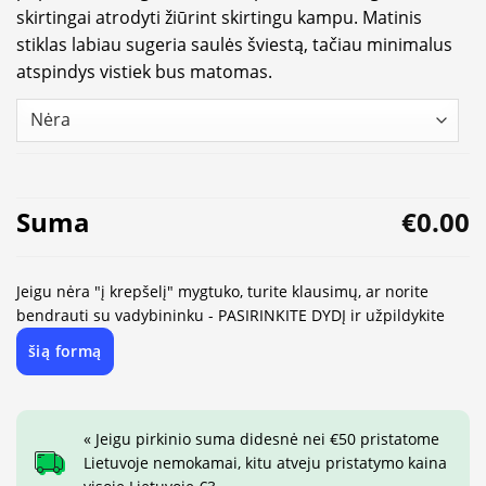
skirtingai atrodyti žiūrint skirtingu kampu. Matinis
stiklas labiau sugeria saulės šviestą, tačiau minimalus
atspindys vistiek bus matomas.
Suma
€0.00
Jeigu nėra "į krepšelį" mygtuko, turite klausimų, ar norite
bendrauti su vadybininku - PASIRINKITE DYDĮ ir užpildykite
šią formą
« Jeigu pirkinio suma didesnė nei €50 pristatome
Lietuvoje nemokamai, kitu atveju pristatymo kaina