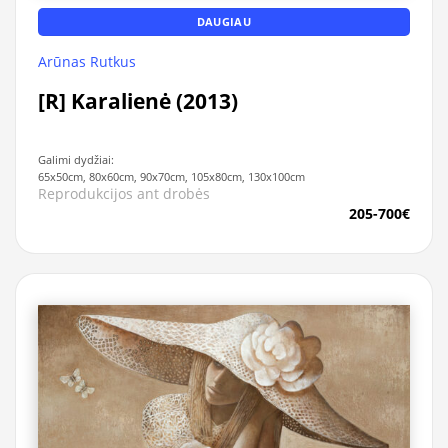
DAUGIAU
Arūnas Rutkus
[R] Karalienė (2013)
Galimi dydžiai:
65x50cm, 80x60cm, 90x70cm, 105x80cm, 130x100cm
Reprodukcijos ant drobės
205-700€