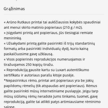
Grąžinimas
« Arūno Rutkaus printai tai aukščiausios kokybės spaudiniai
ant menui skirto matinio popieriaus (210 g / m2).
« Įsigydami printą ant popieriaus, Jūs tiesiogiai remiate
menininką.
« Užsakydami printą galite pasirinkti iš trijų standartinių
formatų arba pasirinkti individualų dydį, kurio kainą
paskaičiuosime gavę užklausą.
« Visos popierinės reprodukcijos numeruojamos ir
tiražuojamos 250 kopijų tiražu.
« Reprodukciją gausite kartu su Luxart autentiškumo
sertifikatu ir autoriaus parašu kitoje pusėje.
*Nepasirinkus rėmo, printai ant popieriaus yra be jokių
papildomų rėmelių (tik atspaudas ant popieriaus). Rėmus
galite pasirinkti mūsų internetiniame puslapyje. Jeigu tarp
mūsų siūlomų rėmų neradote Jums tinkamo, tuomet, gavę
reprodukciją, galite tai atlikti patys artimiausiame rėminimo
salone.