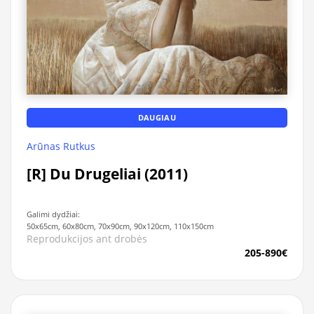
DAUGIAU
Arūnas Rutkus
[R] Du Drugeliai (2011)
Galimi dydžiai:
50x65cm, 60x80cm, 70x90cm, 90x120cm, 110x150cm
Reprodukcijos ant drobės
205-890€