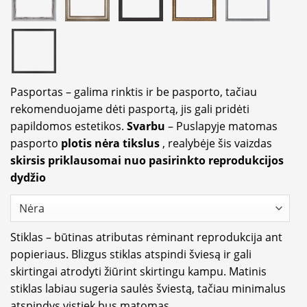
Pasportas – galima rinktis ir be pasporto, tačiau
rekomenduojame dėti pasportą, jis gali pridėti
papildomos estetikos.
Svarbu
– Puslapyje matomas
pasporto
plotis nėra tikslus
, realybėje šis vaizdas
skirsis priklausomai nuo pasirinkto reprodukcijos
dydžio
Stiklas – būtinas atributas rėminant reprodukcija ant
popieriaus. Blizgus stiklas atspindi šviesą ir gali
skirtingai atrodyti žiūrint skirtingu kampu. Matinis
stiklas labiau sugeria saulės šviestą, tačiau minimalus
atspindys vistiek bus matomas.