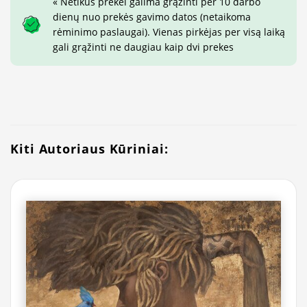
« Netikus prekei galima grąžinti per 10 darbo
dienų nuo prekės gavimo datos (netaikoma
rėminimo paslaugai). Vienas pirkėjas per visą laiką
gali grąžinti ne daugiau kaip dvi prekes
Kiti Autoriaus Kūriniai: