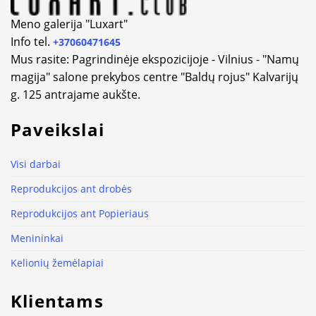
Meno galerija "Luxart"
Info tel.
+37060471645
Mus rasite: Pagrindinėje ekspozicijoje - Vilnius - "Namų
magija" salone prekybos centre "Baldų rojus" Kalvarijų
g. 125 antrajame aukšte.
Paveikslai
Visi darbai
Reprodukcijos ant drobės
Reprodukcijos ant Popieriaus
Menininkai
Kelionių žemėlapiai
Klientams