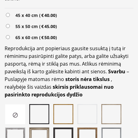
Alternative:
45 x 40 cm (
€
40.00
)
55 x 50 cm (
€
45.00
)
65 x 60 cm (
€
50.00
)
Reprodukcija ant popieriaus gausite susuktą į tutą ir
rėminimu pasirūpinti galite patys, arba galite užsakyti
pasportą, rėmą ir stiklą pas mus. Atlikus rėminimą
paveikslą iš karto galėsite kabinti ant sienos.
Svarbu
–
Puslapyje matomas rėmo
storis nėra tikslus
,
realybėje šis vaizdas
skirsis priklausomai nuo
pasirinkto reprodukcijos dydžio