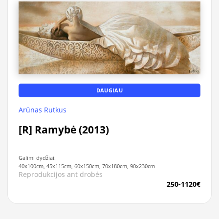
DAUGIAU
Arūnas Rutkus
[R] Ramybė (2013)
Galimi dydžiai:
40x100cm, 45x115cm, 60x150cm, 70x180cm, 90x230cm
Reprodukcijos ant drobės
250-1120€