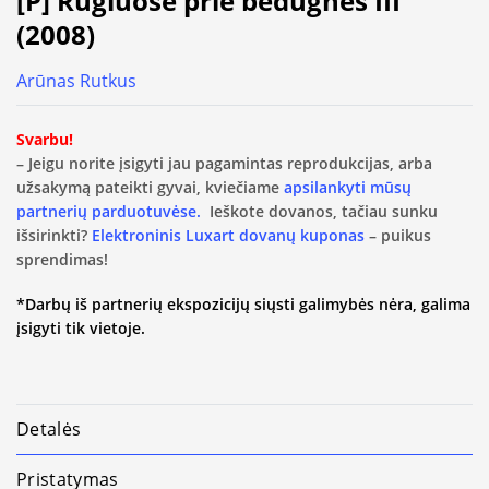
[P] Rugiuose prie bedugnės III
(2008)
Arūnas Rutkus
Svarbu!
– Jeigu norite įsigyti jau pagamintas reprodukcijas, arba
užsakymą pateikti gyvai, kviečiame
apsilankyti mūsų
partnerių parduotuvėse.
Ieškote dovanos, tačiau sunku
išsirinkti?
Elektroninis Luxart dovanų kuponas
– puikus
sprendimas!
*Darbų iš partnerių ekspozicijų siųsti galimybės nėra, galima
įsigyti tik vietoje.
Detalės
Pristatymas