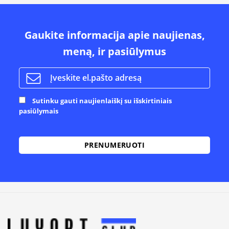
Gaukite informacija apie naujienas,
meną, ir pasiūlymus
Sutinku gauti naujienlaiškį su išskirtiniais
pasiūlymais
Alternative: