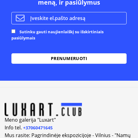
meną, ir pasiūlymus
Sutinku gauti naujienlaiškį su išskirtiniais
pasiūlymais
Alternative:
Meno galerija "Luxart"
Info tel.
+37060471645
Mus rasite: Pagrindinėje ekspozicijoje - Vilnius - "Namų