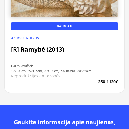
DAUGIAU
Arūnas Rutkus
[R] Ramybė (2013)
Galimi dydžiai:
40x100cm, 45x115cm, 60x150cm, 70x180cm, 90x230cm
Reprodukcijos ant drobės
250-1120€
Gaukite informacija apie naujienas,