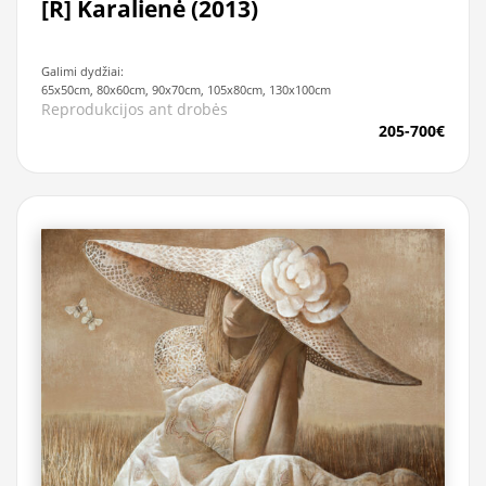
[R] Karalienė (2013)
Galimi dydžiai:
65x50cm, 80x60cm, 90x70cm, 105x80cm, 130x100cm
Reprodukcijos ant drobės
205-700€