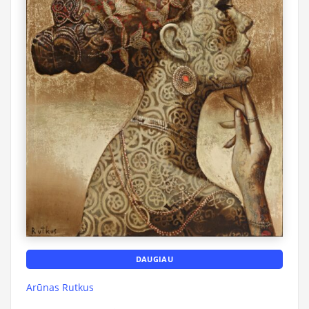
DAUGIAU
Arūnas Rutkus