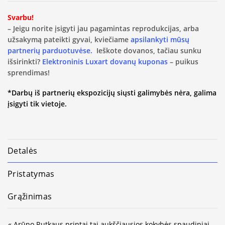
Svarbu!
– Jeigu norite įsigyti jau pagamintas reprodukcijas, arba
užsakymą pateikti gyvai, kviečiame
apsilankyti mūsų
partnerių parduotuvėse.
Ieškote dovanos, tačiau sunku
išsirinkti?
Elektroninis Luxart dovanų kuponas
– puikus
sprendimas!
*Darbų iš partnerių ekspozicijų siųsti galimybės nėra, galima
įsigyti tik vietoje.
Detalės
Pristatymas
Grąžinimas
« Arūno Rutkaus printai tai aukščiausios kokybės spaudiniai