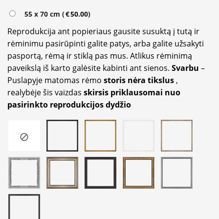
55 x 70 cm (
€
50.00
)
Reprodukcija ant popieriaus gausite susuktą į tutą ir
rėminimu pasirūpinti galite patys, arba galite užsakyti
pasportą, rėmą ir stiklą pas mus. Atlikus rėminimą
paveikslą iš karto galėsite kabinti ant sienos.
Svarbu
–
Puslapyje matomas rėmo
storis nėra tikslus
,
realybėje šis vaizdas
skirsis priklausomai nuo
pasirinkto reprodukcijos dydžio