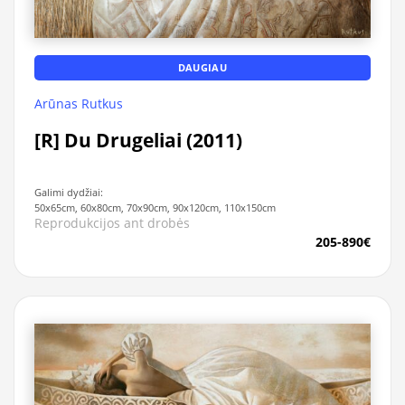
DAUGIAU
Arūnas Rutkus
[R] Du Drugeliai (2011)
Galimi dydžiai:
50x65cm, 60x80cm, 70x90cm, 90x120cm, 110x150cm
Reprodukcijos ant drobės
205-890€