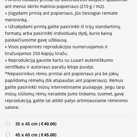
ant menui skirto matinio popieriaus (210 g / m2).
« Įsigydami printą ant popieriaus, Jūs tiesiogiai remiate
menininką.
« Užsakydami printą galite pasirinkti iš trijų standartinių
formatų arba pasirinkti individualų dydį, kurio kainą
paskaičiuosime gavę užklausą.
« Visos popierinės reprodukcijos numeruojamos ir
tiražuojamos 250 kopijų tiražu.
« Reprodukciją gausite kartu su Luxart autentiškumo
sertifikatu ir autoriaus parašu kitoje pusėje.
*Nepasirinkus rėmo, printai ant popieriaus yra be jokių
papildomų rėmelių (tik atspaudas ant popieriaus). Rėmus
galite pasirinkti mūsų internetiniame puslapyje. Jeigu tarp
mūsų siūlomų rėmų neradote Jums tinkamo, tuomet, gavę
reprodukciją, galite tai atlikti patys artimiausiame rėminimo
salone.
Alternative:
35 x 45 cm (
€
40.00
)
45 x 60 cm (
€
45.00
)