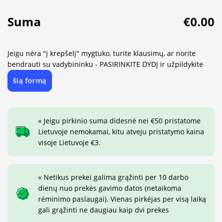
Suma
€0.00
Jeigu nėra "į krepšelį" mygtuko, turite klausimų, ar norite
bendrauti su vadybininku - PASIRINKITE DYDĮ ir užpildykite
šią formą
« Jeigu pirkinio suma didesnė nei €50 pristatome
Lietuvoje nemokamai, kitu atveju pristatymo kaina
visoje Lietuvoje €3.
« Netikus prekei galima grąžinti per 10 darbo
dienų nuo prekės gavimo datos (netaikoma
rėminimo paslaugai). Vienas pirkėjas per visą laiką
gali grąžinti ne daugiau kaip dvi prekes