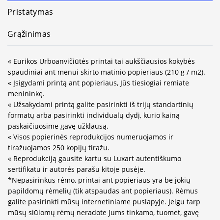
Pristatymas
Grąžinimas
« Eurikos Urboanvičiūtės printai tai aukščiausios kokybės
spaudiniai ant menui skirto matinio popieriaus (210 g / m2).
« Įsigydami printą ant popieriaus, Jūs tiesiogiai remiate
menininkę.
« Užsakydami printą galite pasirinkti iš trijų standartinių
formatų arba pasirinkti individualų dydį, kurio kainą
paskaičiuosime gavę užklausą.
« Visos popierinės reprodukcijos numeruojamos ir
tiražuojamos 250 kopijų tiražu.
« Reprodukciją gausite kartu su Luxart autentiškumo
sertifikatu ir autorės parašu kitoje pusėje.
*Nepasirinkus rėmo, printai ant popieriaus yra be jokių
papildomų rėmelių (tik atspaudas ant popieriaus). Rėmus
galite pasirinkti mūsų internetiniame puslapyje. Jeigu tarp
mūsų siūlomų rėmų neradote Jums tinkamo, tuomet, gavę