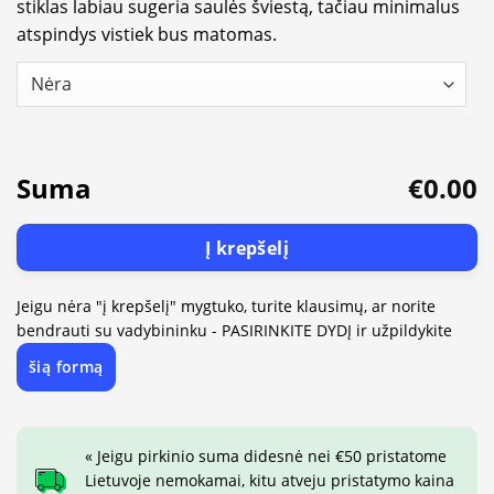
stiklas labiau sugeria saulės šviestą, tačiau minimalus
atspindys vistiek bus matomas.
Suma
€0.00
Į krepšelį
Jeigu nėra "į krepšelį" mygtuko, turite klausimų, ar norite
bendrauti su vadybininku - PASIRINKITE DYDĮ ir užpildykite
šią formą
« Jeigu pirkinio suma didesnė nei €50 pristatome
Lietuvoje nemokamai, kitu atveju pristatymo kaina