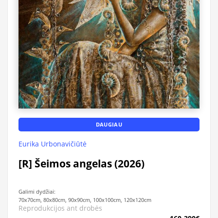
DAUGIAU
Eurika Urbonavičiūtė
[R] Šeimos angelas (2026)
Galimi dydžiai:
70x70cm, 80x80cm, 90x90cm, 100x100cm, 120x120cm
Reprodukcijos ant drobės