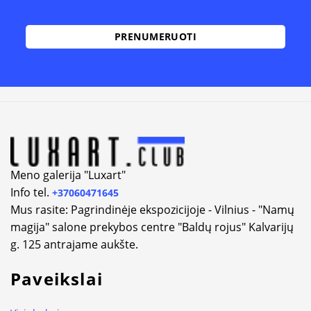
Alternative:
Meno galerija "Luxart"
Info tel.
+37060471645
Mus rasite: Pagrindinėje ekspozicijoje - Vilnius - "Namų
magija" salone prekybos centre "Baldų rojus" Kalvarijų
g. 125 antrajame aukšte.
Paveikslai