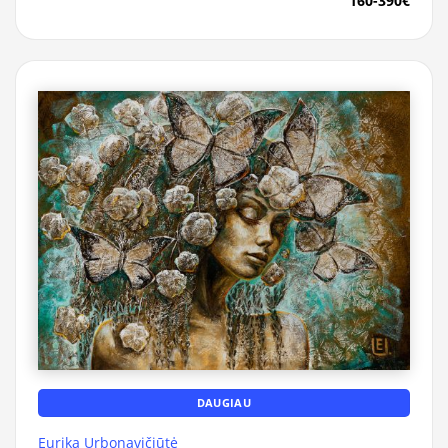
160-390€
DAUGIAU
Eurika Urbonavičiūtė