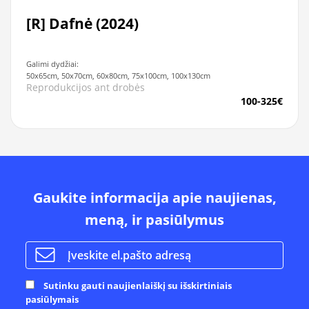
[R] Dafnė (2024)
Galimi dydžiai:
50x65cm, 50x70cm, 60x80cm, 75x100cm, 100x130cm
Reprodukcijos ant drobės
100-325€
Gaukite informacija apie naujienas,
meną, ir pasiūlymus
Sutinku gauti naujienlaiškį su išskirtiniais
pasiūlymais