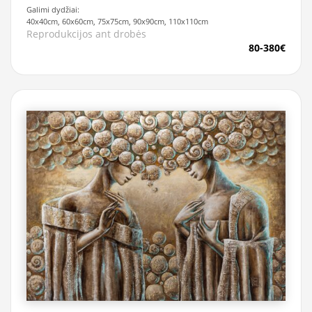
Galimi dydžiai:
40x40cm, 60x60cm, 75x75cm, 90x90cm, 110x110cm
Reprodukcijos ant drobės
80-380€