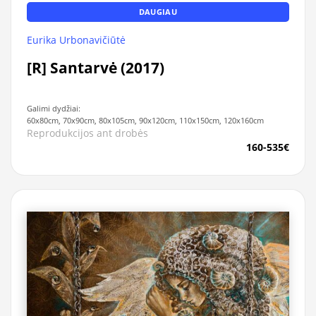
DAUGIAU
Eurika Urbonavičiūtė
[R] Santarvė (2017)
Galimi dydžiai:
60x80cm, 70x90cm, 80x105cm, 90x120cm, 110x150cm, 120x160cm
Reprodukcijos ant drobės
160-535€