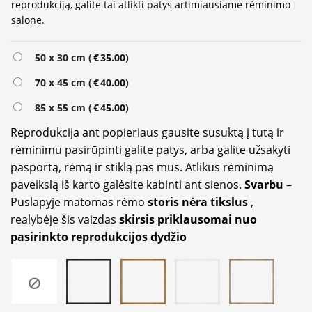
reprodukciją, galite tai atlikti patys artimiausiame rėminimo
salone.
Alternative:
50 x 30 cm (
€
35.00
)
70 x 45 cm (
€
40.00
)
85 x 55 cm (
€
45.00
)
Reprodukcija ant popieriaus gausite susuktą į tutą ir
rėminimu pasirūpinti galite patys, arba galite užsakyti
pasportą, rėmą ir stiklą pas mus. Atlikus rėminimą
paveikslą iš karto galėsite kabinti ant sienos.
Svarbu
–
Puslapyje matomas rėmo
storis nėra tikslus
,
realybėje šis vaizdas
skirsis priklausomai nuo
pasirinkto reprodukcijos dydžio