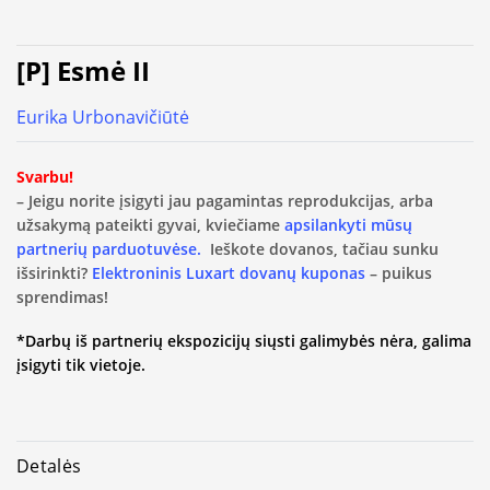
[P] Esmė II
Eurika Urbonavičiūtė
Svarbu!
– Jeigu norite įsigyti jau pagamintas reprodukcijas, arba
užsakymą pateikti gyvai, kviečiame
apsilankyti mūsų
partnerių parduotuvėse.
Ieškote dovanos, tačiau sunku
išsirinkti?
Elektroninis Luxart dovanų kuponas
– puikus
sprendimas!
*Darbų iš partnerių ekspozicijų siųsti galimybės nėra, galima
įsigyti tik vietoje.
Detalės