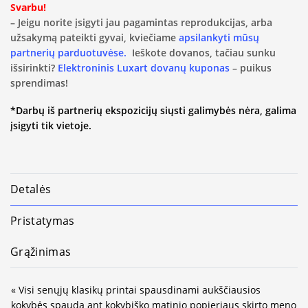
Svarbu!
– Jeigu norite įsigyti jau pagamintas reprodukcijas, arba
užsakymą pateikti gyvai, kviečiame
apsilankyti mūsų
partnerių parduotuvėse.
Ieškote dovanos, tačiau sunku
išsirinkti?
Elektroninis Luxart dovanų kuponas
– puikus
sprendimas!
*Darbų iš partnerių ekspozicijų siųsti galimybės nėra, galima
įsigyti tik vietoje.
Detalės
Pristatymas
Grąžinimas
« Visi senųjų klasikų printai spausdinami aukščiausios
kokybės spauda ant kokybiško matinio popieriaus skirto meno