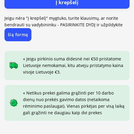
Į krepšelį
Jeigu nėra "į krepšelį" mygtuko, turite klausimų, ar norite
bendrauti su vadybininku - PASIRINKITE DYDĮ ir užpildykite
šią formą
« Jeigu pirkinio suma didesnė nei €50 pristatome
Lietuvoje nemokamai, kitu atveju pristatymo kaina
visoje Lietuvoje €3.
« Netikus prekei galima grąžinti per 10 darbo
dienų nuo prekės gavimo datos (netaikoma
rėminimo paslaugai). Vienas pirkėjas per visą laiką
gali grąžinti ne daugiau kaip dvi prekes