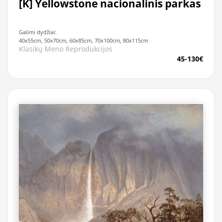
[K] Yellowstone nacionalinis parkas
Galimi dydžiai:
40x55cm, 50x70cm, 60x85cm, 70x100cm, 80x115cm
Klasikų Meno Reprodukcijos
45-130€