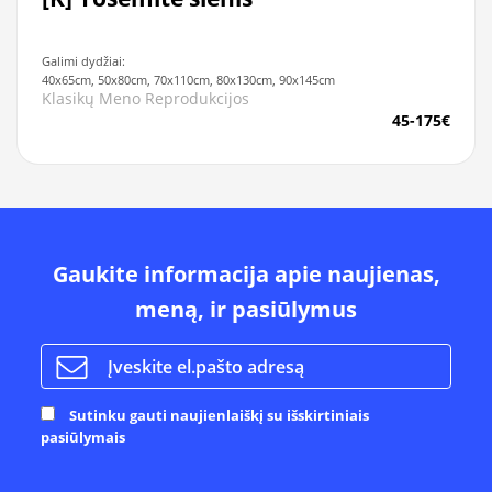
Galimi dydžiai:
40x65cm, 50x80cm, 70x110cm, 80x130cm, 90x145cm
Klasikų Meno Reprodukcijos
45-175€
Gaukite informacija apie naujienas,
meną, ir pasiūlymus
Sutinku gauti naujienlaiškį su išskirtiniais
pasiūlymais