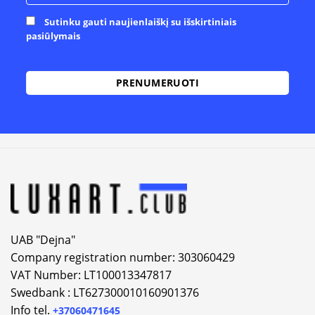
Sutinku gauti naujienlaiškį su išskirtiniais
pasiūlymais
Alternative:
UAB "Dejna"
Company registration number: 303060429
VAT Number: LT100013347817
Swedbank : LT627300010160901376
Info tel.
+37060471645