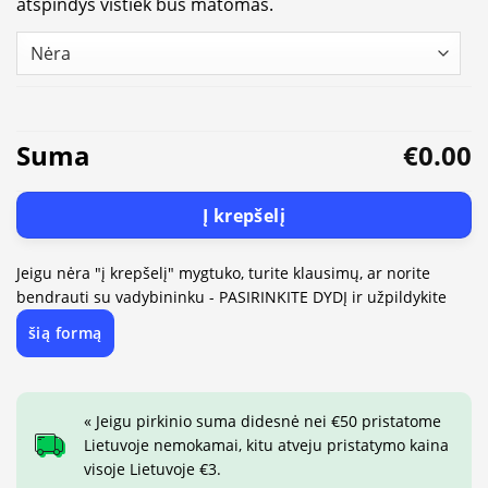
atspindys vistiek bus matomas.
Suma
€0.00
Į krepšelį
Jeigu nėra "į krepšelį" mygtuko, turite klausimų, ar norite
bendrauti su vadybininku - PASIRINKITE DYDĮ ir užpildykite
šią formą
« Jeigu pirkinio suma didesnė nei €50 pristatome
Lietuvoje nemokamai, kitu atveju pristatymo kaina
visoje Lietuvoje €3.