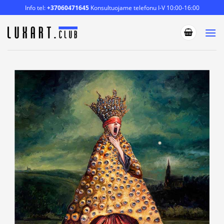
Skip
Info tel:
+37060471645
Konsultuojame telefonu I-V 10:00-16:00
to
content