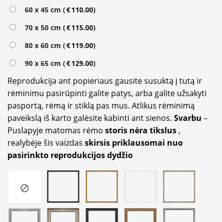
Alternative:
60 x 45 cm (
€
110.00
)
70 x 50 cm (
€
115.00
)
80 x 60 cm (
€
119.00
)
90 x 65 cm (
€
129.00
)
Reprodukcija ant popieriaus gausite susuktą į tutą ir
rėminimu pasirūpinti galite patys, arba galite užsakyti
pasportą, rėmą ir stiklą pas mus. Atlikus rėminimą
paveikslą iš karto galėsite kabinti ant sienos.
Svarbu
–
Puslapyje matomas rėmo
storis nėra tikslus
,
realybėje šis vaizdas
skirsis priklausomai nuo
pasirinkto reprodukcijos dydžio