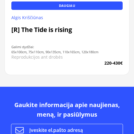
DAUGIAU
Algis Kriščiūnas
[R] The Tide is rising
Galimi dydžiai:
65x100cm, 75x110cm, 90x135cm, 110x165cm, 120x180cm
Reprodukcijos ant drobės
220-430€
Gaukite informacija apie naujienas,
meną, ir pasiūlymus