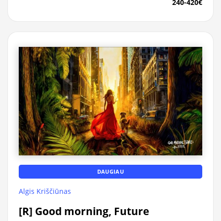
240-420€
DAUGIAU
Algis Kriščiūnas
[R] Good morning, Future