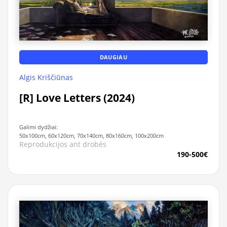
DAUGIAU
Algis Kriščiūnas
[R] Love Letters (2024)
Galimi dydžiai:
50x100cm, 60x120cm, 70x140cm, 80x160cm, 100x200cm
Reprodukcijos ant drobės
190-500€