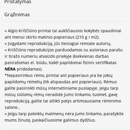
Pristatymas
Grąžinimas
« Algio Kriščiūno printai tai aukščiausios kokybės spaudiniai
ant menui skirto matinio popieriaus (210 g / m2).
« Įsigydami reprodukciją, jūs tiesiogiai remiate autorių.
« Kriščiūno reprodukcijos parduodamos su autoriaus parašu
ir tiražo numeriu atvaizdo priekyje (kiekvienas darbas
pasirašomas el. būdu, todėl papildomai fizinis sertifikatas
NĖRA
pridedamas).
*Nepasirinkus rėmo, printai ant popieriaus yra be jokių
papildomų rėmelių (tik atspaudas ant popieriaus). Rėmus
galite pasirinkti mūsų internetiniame puslapyje. Jeigu tarp
mūsų siūlomų rėmų neradote Jums tinkamo, tuomet, gavę
reprodukciją, galite tai atlikti patys artimiausiame rėminimo
salone..
« Jeigu tarp pateiktų matmenų nėra Jums tinkamo, parašykite
mums žinutę, paskaičiuosime galimus dydžius.