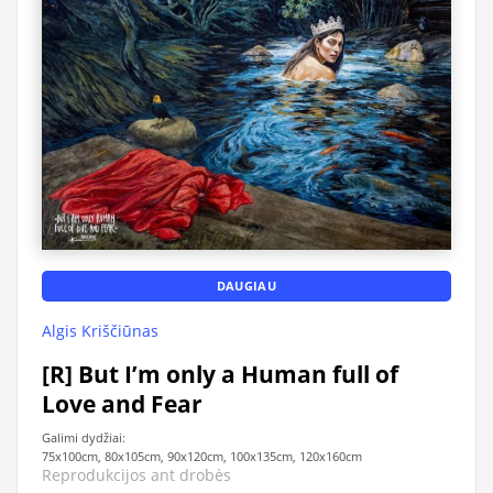
DAUGIAU
Algis Kriščiūnas
[R] But I’m only a Human full of
Love and Fear
Galimi dydžiai:
75x100cm, 80x105cm, 90x120cm, 100x135cm, 120x160cm
Reprodukcijos ant drobės