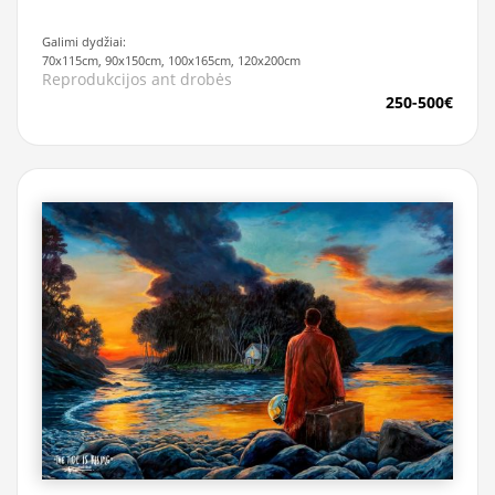
Galimi dydžiai:
70x115cm, 90x150cm, 100x165cm, 120x200cm
Reprodukcijos ant drobės
250-500€