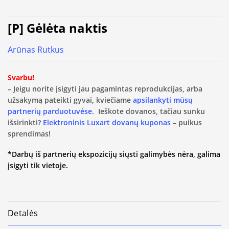
[P] Gėlėta naktis
Arūnas Rutkus
Svarbu!
– Jeigu norite įsigyti jau pagamintas reprodukcijas, arba
užsakymą pateikti gyvai, kviečiame
apsilankyti mūsų
partnerių parduotuvėse.
Ieškote dovanos, tačiau sunku
išsirinkti?
Elektroninis Luxart dovanų kuponas
– puikus
sprendimas!
*Darbų iš partnerių ekspozicijų siųsti galimybės nėra, galima
įsigyti tik vietoje.
Detalės