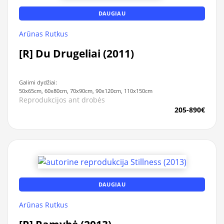
DAUGIAU
Arūnas Rutkus
[R] Du Drugeliai (2011)
Galimi dydžiai:
50x65cm, 60x80cm, 70x90cm, 90x120cm, 110x150cm
Reprodukcijos ant drobės
205-890€
DAUGIAU
Arūnas Rutkus