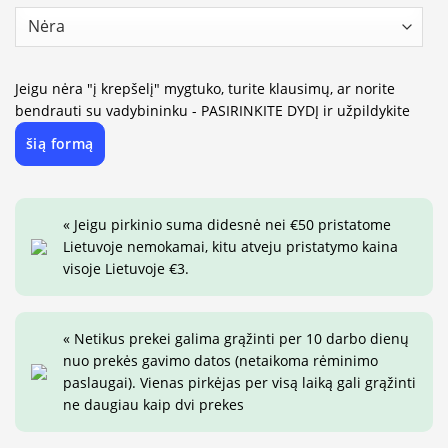
Jeigu nėra "į krepšelį" mygtuko, turite klausimų, ar norite
bendrauti su vadybininku - PASIRINKITE DYDĮ ir užpildykite
šią formą
« Jeigu pirkinio suma didesnė nei €50 pristatome
Lietuvoje nemokamai, kitu atveju pristatymo kaina
visoje Lietuvoje €3.
« Netikus prekei galima grąžinti per 10 darbo dienų
nuo prekės gavimo datos (netaikoma rėminimo
paslaugai). Vienas pirkėjas per visą laiką gali grąžinti
ne daugiau kaip dvi prekes