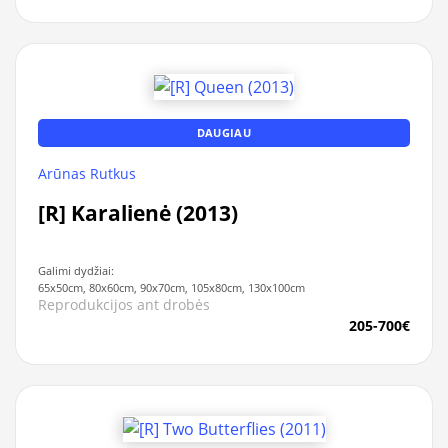
DAUGIAU
Arūnas Rutkus
[R] Karalienė (2013)
Galimi dydžiai:
65x50cm, 80x60cm, 90x70cm, 105x80cm, 130x100cm
Reprodukcijos ant drobės
205-700€