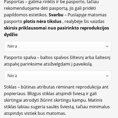
Pasportas – galima rinktis ir be pasporto, tačiau
rekomenduojame dėti pasportą, jis gali pridėti
papildomos estetikos.
Svarbu
– Puslapyje matomas
pasporto
plotis nėra tikslus
, realybėje šis vaizdas
skirsis priklausomai nuo pasirinkto reprodukcijos
dydžio
Pasporto spalva – baltos spalvos šiltesnį arba šaltesnį
atspalvį parinksime atsižvelgdami į paveikslą.
Stiklas – būtinas atributas rėminant reprodukcija ant
popieriaus. Blizgus stiklas atspindi šviesą ir gali
skirtingai atrodyti žiūrint skirtingu kampu. Matinis
stiklas labiau sugeria saulės šviestą, tačiau minimalus
atspindys vistiek bus matomas.