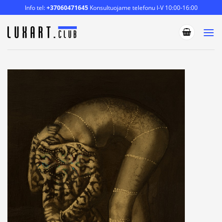
Skip
Info tel:
+37060471645
Konsultuojame telefonu I-V 10:00-16:00
to
content