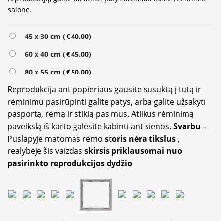
salone.
45 x 30 cm (
€
40.00
)
60 x 40 cm (
€
45.00
)
80 x 55 cm (
€
50.00
)
Reprodukcija ant popieriaus gausite susuktą į tutą ir
rėminimu pasirūpinti galite patys, arba galite užsakyti
pasportą, rėmą ir stiklą pas mus. Atlikus rėminimą
paveikslą iš karto galėsite kabinti ant sienos.
Svarbu
–
Puslapyje matomas rėmo
storis nėra tikslus
,
realybėje šis vaizdas
skirsis priklausomai nuo
pasirinkto reprodukcijos dydžio