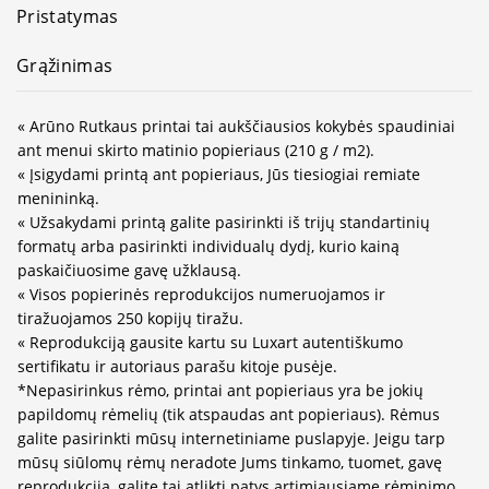
Pristatymas
Grąžinimas
« Arūno Rutkaus printai tai aukščiausios kokybės spaudiniai
ant menui skirto matinio popieriaus (210 g / m2).
« Įsigydami printą ant popieriaus, Jūs tiesiogiai remiate
menininką.
« Užsakydami printą galite pasirinkti iš trijų standartinių
formatų arba pasirinkti individualų dydį, kurio kainą
paskaičiuosime gavę užklausą.
« Visos popierinės reprodukcijos numeruojamos ir
tiražuojamos 250 kopijų tiražu.
« Reprodukciją gausite kartu su Luxart autentiškumo
sertifikatu ir autoriaus parašu kitoje pusėje.
*Nepasirinkus rėmo, printai ant popieriaus yra be jokių
papildomų rėmelių (tik atspaudas ant popieriaus). Rėmus
galite pasirinkti mūsų internetiniame puslapyje. Jeigu tarp
mūsų siūlomų rėmų neradote Jums tinkamo, tuomet, gavę
reprodukciją, galite tai atlikti patys artimiausiame rėminimo