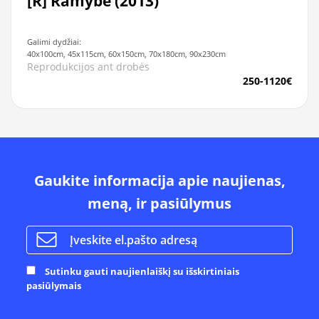
[R] Ramybė (2013)
Galimi dydžiai:
40x100cm, 45x115cm, 60x150cm, 70x180cm, 90x230cm
Reprodukcijos ant drobės
250-1120€
Gaukite informacija apie naujienas,
meną, ir pasiūlymus
Sutinku gauti naujienlaiškį su išskirtiniais
pasiūlymais