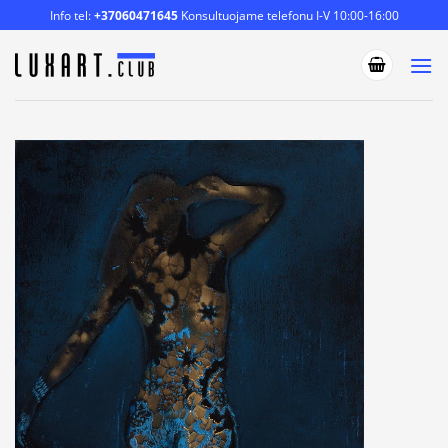
Skip
Info tel:
+37060471645
Konsultuojame telefonu I-V 10:00-16:00
to
content