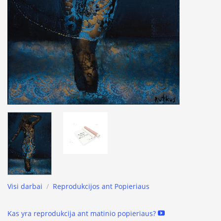
Visi darbai
/
Reprodukcijos ant Popieriaus
Kas yra reprodukcija ant matinio popieriaus?