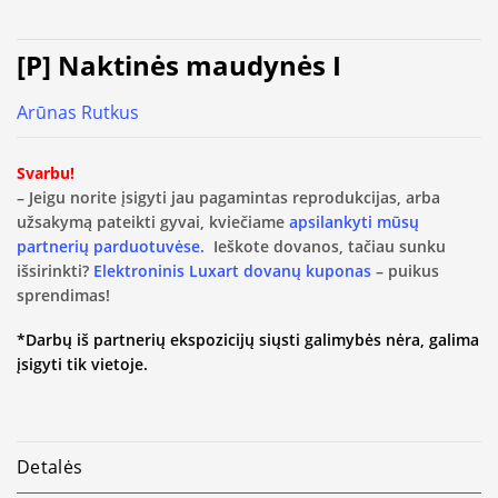
[P] Naktinės maudynės I
Arūnas Rutkus
Svarbu!
– Jeigu norite įsigyti jau pagamintas reprodukcijas, arba
užsakymą pateikti gyvai, kviečiame
apsilankyti mūsų
partnerių parduotuvėse.
Ieškote dovanos, tačiau sunku
išsirinkti?
Elektroninis Luxart dovanų kuponas
– puikus
sprendimas!
*Darbų iš partnerių ekspozicijų siųsti galimybės nėra, galima
įsigyti tik vietoje.
Detalės