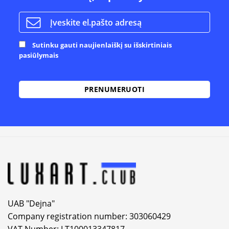
Sutinku gauti naujienlaiškį su išskirtiniais
pasiūlymais
UAB "Dejna"
Company registration number: 303060429