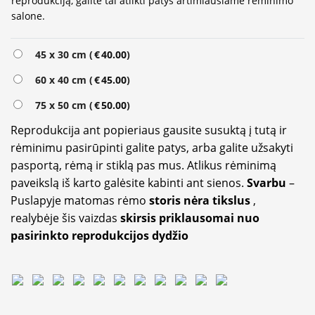
reprodukciją, galite tai atlikti patys artimiausiame rėminimo
salone.
45 x 30 cm (
€
40.00
)
60 x 40 cm (
€
45.00
)
75 x 50 cm (
€
50.00
)
Reprodukcija ant popieriaus gausite susuktą į tutą ir
rėminimu pasirūpinti galite patys, arba galite užsakyti
pasportą, rėmą ir stiklą pas mus. Atlikus rėminimą
paveikslą iš karto galėsite kabinti ant sienos.
Svarbu
–
Puslapyje matomas rėmo
storis nėra tikslus
,
realybėje šis vaizdas
skirsis priklausomai nuo
pasirinkto reprodukcijos dydžio