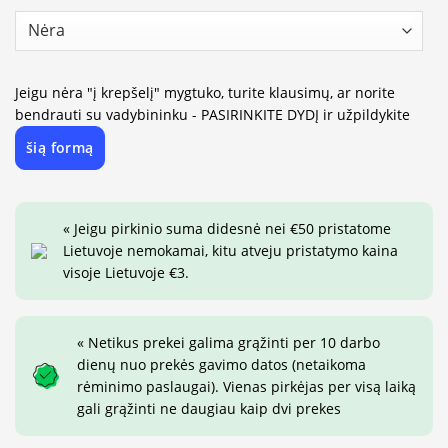
Jeigu nėra "į krepšelį" mygtuko, turite klausimų, ar norite
bendrauti su vadybininku - PASIRINKITE DYDĮ ir užpildykite
šią formą
« Jeigu pirkinio suma didesnė nei €50 pristatome
Lietuvoje nemokamai, kitu atveju pristatymo kaina
visoje Lietuvoje €3.
« Netikus prekei galima grąžinti per 10 darbo
dienų nuo prekės gavimo datos (netaikoma
rėminimo paslaugai). Vienas pirkėjas per visą laiką
gali grąžinti ne daugiau kaip dvi prekes