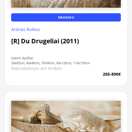
DAUGIAU
Arūnas Rutkus
[R] Du Drugeliai (2011)
Galimi dydžiai:
50x65cm, 60x80cm, 70x90cm, 90x120cm, 110x150cm
Reprodukcijos ant drobės
205-890€