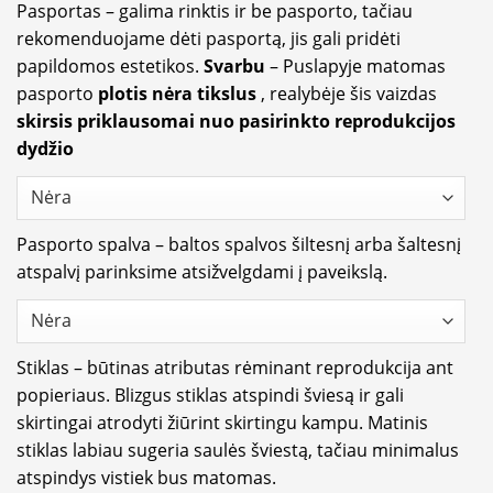
Pasportas – galima rinktis ir be pasporto, tačiau
rekomenduojame dėti pasportą, jis gali pridėti
papildomos estetikos.
Svarbu
– Puslapyje matomas
pasporto
plotis nėra tikslus
, realybėje šis vaizdas
skirsis priklausomai nuo pasirinkto reprodukcijos
dydžio
Pasporto spalva – baltos spalvos šiltesnį arba šaltesnį
atspalvį parinksime atsižvelgdami į paveikslą.
Stiklas – būtinas atributas rėminant reprodukcija ant
popieriaus. Blizgus stiklas atspindi šviesą ir gali
skirtingai atrodyti žiūrint skirtingu kampu. Matinis
stiklas labiau sugeria saulės šviestą, tačiau minimalus
atspindys vistiek bus matomas.