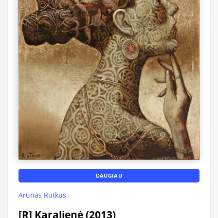
DAUGIAU
Arūnas Rutkus
[R] Karalienė (2013)