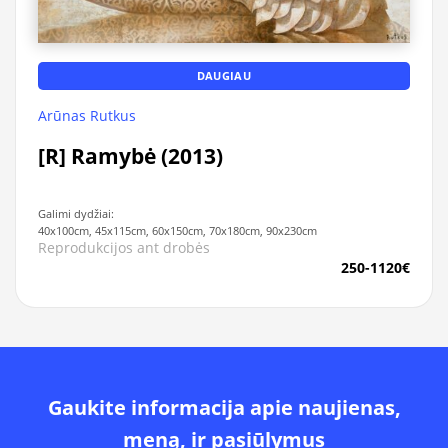
DAUGIAU
Arūnas Rutkus
[R] Ramybė (2013)
Galimi dydžiai:
40x100cm, 45x115cm, 60x150cm, 70x180cm, 90x230cm
Reprodukcijos ant drobės
250-1120€
Gaukite informacija apie naujienas,
meną, ir pasiūlymus