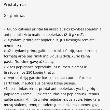
Pristatymas
Grąžinimas
« Arūno Rutkaus printai tai aukščiausios kokybės spaudiniai
ant menui skirto matinio popieriaus (210 g / m2).
« Įsigydami printą ant popieriaus, Jūs tiesiogiai remiate
menininką.
« Užsakydami printą galite pasirinkti iš trijų standartinių
formatų arba pasirinkti individualų dydį, kurio kainą
paskaičiuosime gavę užklausą.
« Visos popierinės reprodukcijos numeruojamos ir
tiražuojamos 250 kopijų tiražu.
« Reprodukciją gausite kartu su Luxart autentiškumo
sertifikatu ir autoriaus parašu kitoje pusėje.
*Nepasirinkus rėmo, printai ant popieriaus yra be jokių
papildomų rėmelių (tik atspaudas ant popieriaus). Rėmus
galite pasirinkti mūsų internetiniame puslapyje. Jeigu tarp
mūsų siūlomų rėmų neradote Jums tinkamo, tuomet, gavę