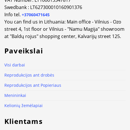
VAT Number: LT100013347817
Swedbank : LT627300010160901376
Info tel.
+37060471645
You can find us in Lithuania: Main office - Vilnius - Ozo
street 4, 1st floor or Vilnius - "Namu Magija" showroom
at "Baldų rojus" shopping center, Kalvarijų street 125.
Paveikslai
Visi darbai
Reprodukcijos ant drobės
Reprodukcijos ant Popieriaus
Menininkai
Kelionių žemėlapiai
Klientams