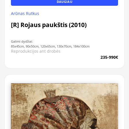
DAUGIAU
Arūnas Rutkus
[R] Rojaus paukštis (2010)
Galimi dydžiai:
85x45cm, 90x50cm, 120x65cm, 130x70cm, 184x100cm
Reprodukcijos ant drobės
235-990€