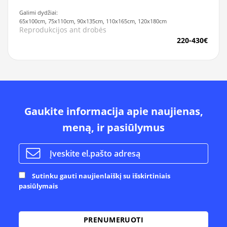
Galimi dydžiai:
65x100cm, 75x110cm, 90x135cm, 110x165cm, 120x180cm
Reprodukcijos ant drobės
220-430€
Gaukite informacija apie naujienas,
meną, ir pasiūlymus
Sutinku gauti naujienlaiškį su išskirtiniais
pasiūlymais