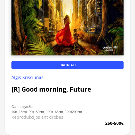
DAUGIAU
Algis Kriščiūnas
[R] Good morning, Future
Galimi dydžiai:
70x115cm, 90x150cm, 100x165cm, 120x200cm
Reprodukcijos ant drobės
250-500€