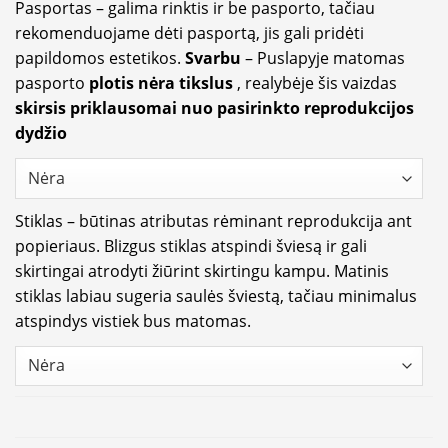
Pasportas – galima rinktis ir be pasporto, tačiau
rekomenduojame dėti pasportą, jis gali pridėti
papildomos estetikos.
Svarbu
– Puslapyje matomas
pasporto
plotis nėra tikslus
, realybėje šis vaizdas
skirsis priklausomai nuo pasirinkto reprodukcijos
dydžio
Stiklas – būtinas atributas rėminant reprodukcija ant
popieriaus. Blizgus stiklas atspindi šviesą ir gali
skirtingai atrodyti žiūrint skirtingu kampu. Matinis
stiklas labiau sugeria saulės šviestą, tačiau minimalus
atspindys vistiek bus matomas.