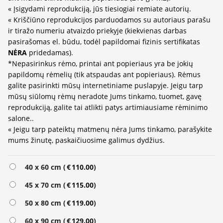
« Įsigydami reprodukciją, jūs tiesiogiai remiate autorių.
« Kriščiūno reprodukcijos parduodamos su autoriaus parašu
ir tiražo numeriu atvaizdo priekyje (kiekvienas darbas
pasirašomas el. būdu, todėl papildomai fizinis sertifikatas
NĖRA
pridedamas).
*Nepasirinkus rėmo, printai ant popieriaus yra be jokių
papildomų rėmelių (tik atspaudas ant popieriaus). Rėmus
galite pasirinkti mūsų internetiniame puslapyje. Jeigu tarp
mūsų siūlomų rėmų neradote Jums tinkamo, tuomet, gavę
reprodukciją, galite tai atlikti patys artimiausiame rėminimo
salone..
« Jeigu tarp pateiktų matmenų nėra Jums tinkamo, parašykite
mums žinutę, paskaičiuosime galimus dydžius.
Alternative:
40 x 60 cm (
€
110.00
)
45 x 70 cm (
€
115.00
)
50 x 80 cm (
€
119.00
)
60 x 90 cm (
€
129.00
)