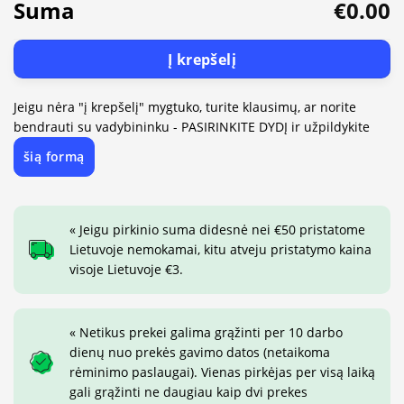
Suma
€0.00
Į krepšelį
Jeigu nėra "į krepšelį" mygtuko, turite klausimų, ar norite
bendrauti su vadybininku - PASIRINKITE DYDĮ ir užpildykite
šią formą
« Jeigu pirkinio suma didesnė nei €50 pristatome
Lietuvoje nemokamai, kitu atveju pristatymo kaina
visoje Lietuvoje €3.
« Netikus prekei galima grąžinti per 10 darbo
dienų nuo prekės gavimo datos (netaikoma
rėminimo paslaugai). Vienas pirkėjas per visą laiką
gali grąžinti ne daugiau kaip dvi prekes