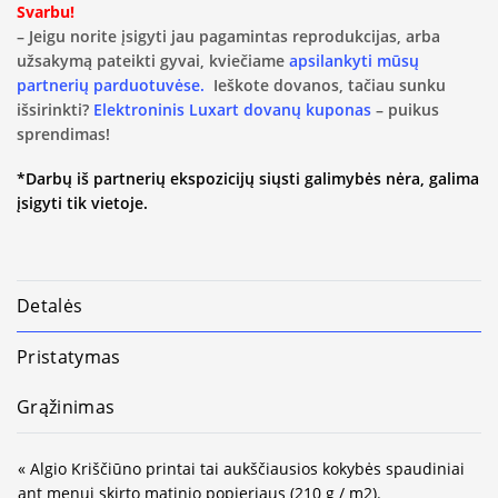
Svarbu!
– Jeigu norite įsigyti jau pagamintas reprodukcijas, arba
užsakymą pateikti gyvai, kviečiame
apsilankyti mūsų
partnerių parduotuvėse.
Ieškote dovanos, tačiau sunku
išsirinkti?
Elektroninis Luxart dovanų kuponas
– puikus
sprendimas!
*Darbų iš partnerių ekspozicijų siųsti galimybės nėra, galima
įsigyti tik vietoje.
Detalės
Pristatymas
Grąžinimas
« Algio Kriščiūno printai tai aukščiausios kokybės spaudiniai
ant menui skirto matinio popieriaus (210 g / m2).