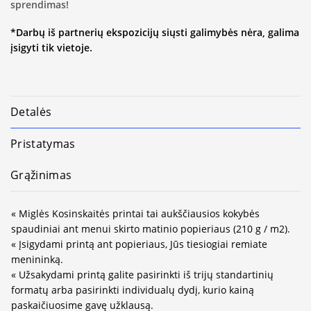
sprendimas!
*Darbų iš partnerių ekspozicijų siųsti galimybės nėra, galima
įsigyti tik vietoje.
Detalės
Pristatymas
Grąžinimas
« Miglės Kosinskaitės printai tai aukščiausios kokybės
spaudiniai ant menui skirto matinio popieriaus (210 g / m2).
« Įsigydami printą ant popieriaus, Jūs tiesiogiai remiate
menininką.
« Užsakydami printą galite pasirinkti iš trijų standartinių
formatų arba pasirinkti individualų dydį, kurio kainą
paskaičiuosime gavę užklausą.