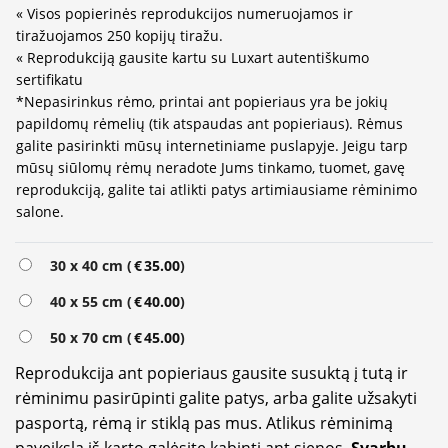
« Visos popierinės reprodukcijos numeruojamos ir
tiražuojamos 250 kopijų tiražu.
« Reprodukciją gausite kartu su Luxart autentiškumo
sertifikatu
*Nepasirinkus rėmo, printai ant popieriaus yra be jokių
papildomų rėmelių (tik atspaudas ant popieriaus). Rėmus
galite pasirinkti mūsų internetiniame puslapyje. Jeigu tarp
mūsų siūlomų rėmų neradote Jums tinkamo, tuomet, gavę
reprodukciją, galite tai atlikti patys artimiausiame rėminimo
salone.
Alternative:
30 x 40 cm (
€
35.00
)
40 x 55 cm (
€
40.00
)
50 x 70 cm (
€
45.00
)
Reprodukcija ant popieriaus gausite susuktą į tutą ir
rėminimu pasirūpinti galite patys, arba galite užsakyti
pasportą, rėmą ir stiklą pas mus. Atlikus rėminimą