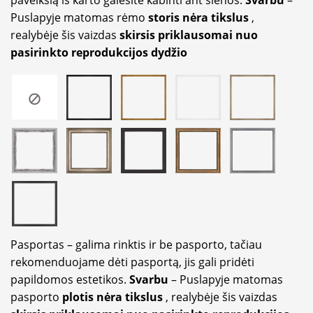
paveikslą iš karto galėsite kabinti ant sienos.
Svarbu
–
Puslapyje matomas rėmo
storis nėra tikslus
,
realybėje šis vaizdas
skirsis priklausomai nuo
pasirinkto reprodukcijos dydžio
Pasportas – galima rinktis ir be pasporto, tačiau
rekomenduojame dėti pasportą, jis gali pridėti
papildomos estetikos.
Svarbu
– Puslapyje matomas
pasporto
plotis nėra tikslus
, realybėje šis vaizdas