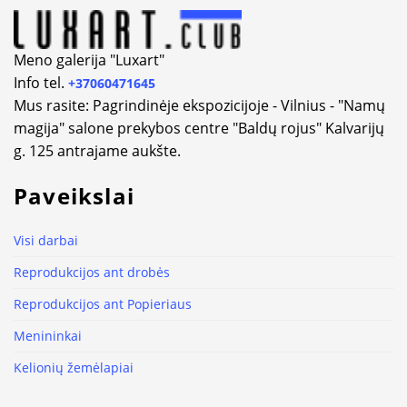
Meno galerija "Luxart"
Info tel.
+37060471645
Mus rasite: Pagrindinėje ekspozicijoje - Vilnius - "Namų
magija" salone prekybos centre "Baldų rojus" Kalvarijų
g. 125 antrajame aukšte.
Paveikslai
Visi darbai
Reprodukcijos ant drobės
Reprodukcijos ant Popieriaus
Menininkai
Kelionių žemėlapiai