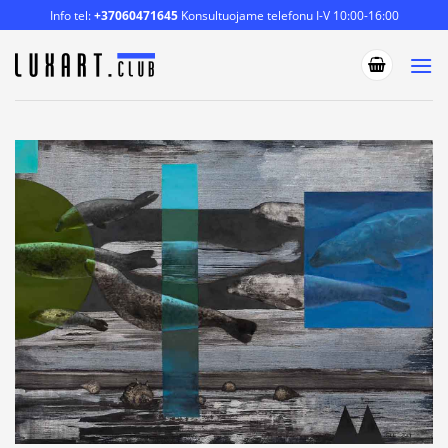
Skip
Info tel:
+37060471645
Konsultuojame telefonu I-V 10:00-16:00
to
content