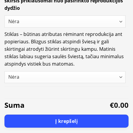
skirsis priklausomai nuo pasirinkto reprodukcijos
dydžio
Stiklas – būtinas atributas rėminant reprodukcija ant
popieriaus. Blizgus stiklas atspindi šviesą ir gali
skirtingai atrodyti žiūrint skirtingu kampu. Matinis
stiklas labiau sugeria saulės šviestą, tačiau minimalus
atspindys vistiek bus matomas.
Suma
€0.00
Į krepšelį