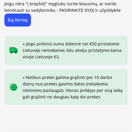
Jeigu nėra "į krepšelį" mygtuko, turite klausimų, ar norite
bendrauti su vadybininku - PASIRINKITE DYDĮ ir užpildykite
šią formą
« Jeigu pirkinio suma didesnė nei €50 pristatome
Lietuvoje nemokamai, kitu atveju pristatymo kaina
visoje Lietuvoje €3.
« Netikus prekei galima grąžinti per 10 darbo
dienų nuo prekės gavimo datos (netaikoma
rėminimo paslaugai). Vienas pirkėjas per visą laiką
gali grąžinti ne daugiau kaip dvi prekes