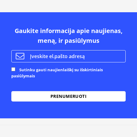
Gaukite informacija apie naujienas,
meną, ir pasiūlymus
Sutinku gauti naujienlaiškį su išskirtiniais
pasiūlymais
Alternative: