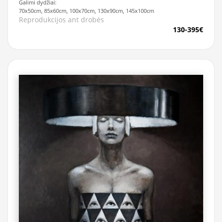
Galimi dydžiai:
70x50cm, 85x60cm, 100x70cm, 130x90cm, 145x100cm
Reprodukcijos ant drobės
130-395€