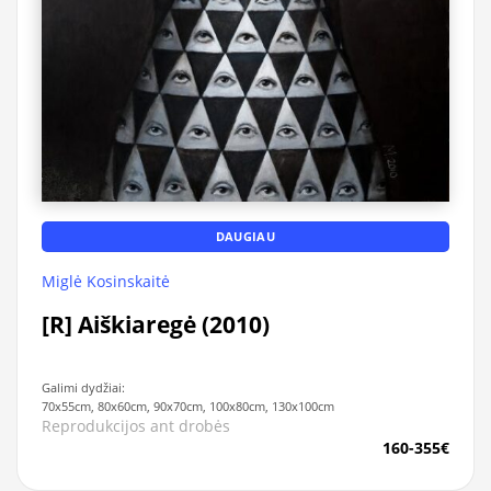
DAUGIAU
Miglė Kosinskaitė
[R] Aiškiaregė (2010)
Galimi dydžiai:
70x55cm, 80x60cm, 90x70cm, 100x80cm, 130x100cm
Reprodukcijos ant drobės
160-355€