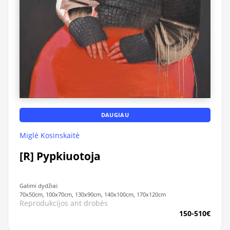
DAUGIAU
Miglė Kosinskaitė
[R] Pypkiuotoja
Galimi dydžiai:
70x50cm, 100x70cm, 130x90cm, 140x100cm, 170x120cm
Reprodukcijos ant drobės
150-510€