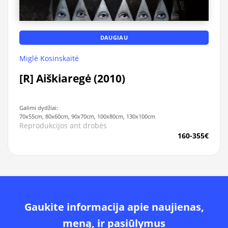
DAUGIAU
Miglė Kosinskaitė
[R] Aiškiaregė (2010)
Galimi dydžiai:
70x55cm, 80x60cm, 90x70cm, 100x80cm, 130x100cm
Reprodukcijos ant drobės
160-355€
Gaukite informacija apie naujienas,
meną, ir pasiūlymus