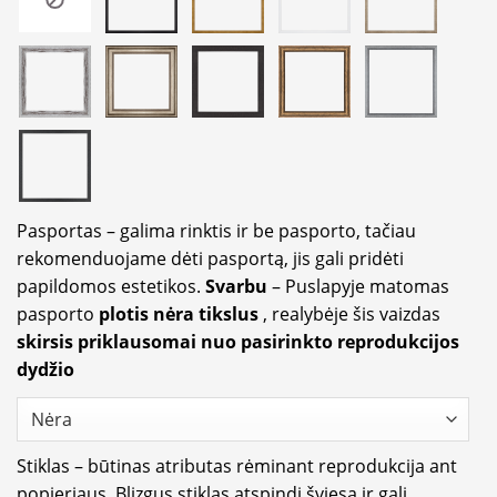
Pasportas – galima rinktis ir be pasporto, tačiau
rekomenduojame dėti pasportą, jis gali pridėti
papildomos estetikos.
Svarbu
– Puslapyje matomas
pasporto
plotis nėra tikslus
, realybėje šis vaizdas
skirsis priklausomai nuo pasirinkto reprodukcijos
dydžio
Stiklas – būtinas atributas rėminant reprodukcija ant
popieriaus. Blizgus stiklas atspindi šviesą ir gali