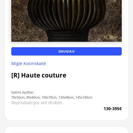
DAUGIAU
Miglė Kosinskaitė
[R] Haute couture
Galimi dydžiai:
70x50cm, 85x60cm, 100x70cm, 130x90cm, 145x100cm
Reprodukcijos ant drobės
130-395€