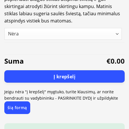
skirtingai atrodyti žiūrint skirtingu kampu. Matinis
stiklas labiau sugeria saulės šviestą, tačiau minimalus
atspindys vistiek bus matomas.
Suma
€0.00
Į krepšelį
Jeigu nėra "į krepšelį" mygtuko, turite klausimų, ar norite
bendrauti su vadybininku - PASIRINKITE DYDĮ ir užpildykite
šią formą