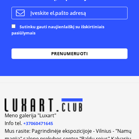
Sutinku gauti naujienlaiškį su išskirtiniais
pasiūlymais
Alternative:
Meno galerija "Luxart"
Info tel.
+37060471645
Mus rasite: Pagrindinėje ekspozicijoje - Vilnius - "Namų
magija" salone prekybos centre "Baldų rojus" Kalvarijų