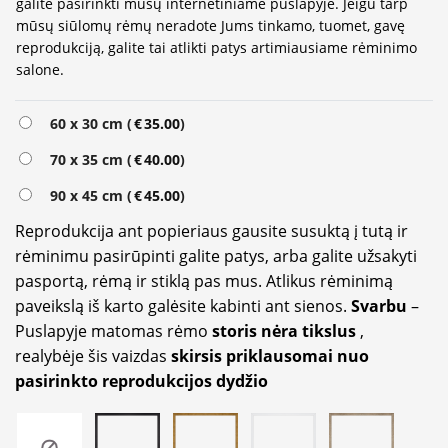
galite pasirinkti mūsų internetiniame puslapyje. Jeigu tarp
mūsų siūlomų rėmų neradote Jums tinkamo, tuomet, gavę
reprodukciją, galite tai atlikti patys artimiausiame rėminimo
salone.
Alternative:
60 x 30 cm (
€
35.00
)
70 x 35 cm (
€
40.00
)
90 x 45 cm (
€
45.00
)
Reprodukcija ant popieriaus gausite susuktą į tutą ir
rėminimu pasirūpinti galite patys, arba galite užsakyti
pasportą, rėmą ir stiklą pas mus. Atlikus rėminimą
paveikslą iš karto galėsite kabinti ant sienos.
Svarbu
–
Puslapyje matomas rėmo
storis nėra tikslus
,
realybėje šis vaizdas
skirsis priklausomai nuo
pasirinkto reprodukcijos dydžio