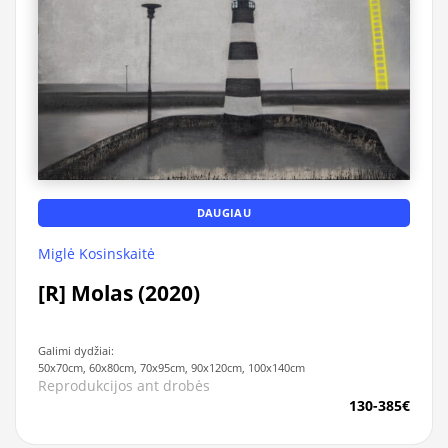
DAUGIAU
Miglė Kosinskaitė
[R] Molas (2020)
Galimi dydžiai:
50x70cm, 60x80cm, 70x95cm, 90x120cm, 100x140cm
Reprodukcijos ant drobės
130-385€