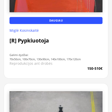
DAUGIAU
Miglė Kosinskaitė
[R] Pypkiuotoja
Galimi dydžiai:
70x50cm, 100x70cm, 130x90cm, 140x100cm, 170x120cm
Reprodukcijos ant drobės
150-510€