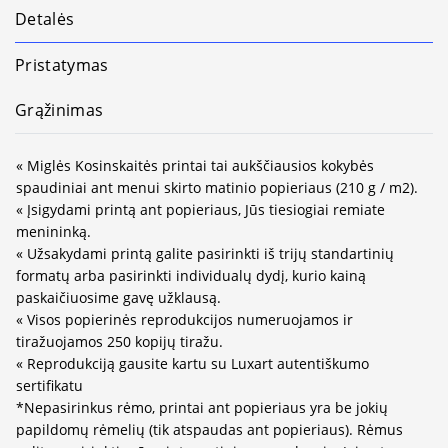
Detalės
Pristatymas
Grąžinimas
« Miglės Kosinskaitės printai tai aukščiausios kokybės
spaudiniai ant menui skirto matinio popieriaus (210 g / m2).
« Įsigydami printą ant popieriaus, Jūs tiesiogiai remiate
menininką.
« Užsakydami printą galite pasirinkti iš trijų standartinių
formatų arba pasirinkti individualų dydį, kurio kainą
paskaičiuosime gavę užklausą.
« Visos popierinės reprodukcijos numeruojamos ir
tiražuojamos 250 kopijų tiražu.
« Reprodukciją gausite kartu su Luxart autentiškumo
sertifikatu
*Nepasirinkus rėmo, printai ant popieriaus yra be jokių
papildomų rėmelių (tik atspaudas ant popieriaus). Rėmus