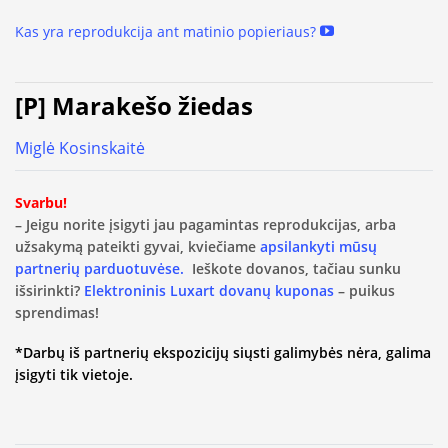
Kas yra reprodukcija ant matinio popieriaus?
[P] Marakešo žiedas
Miglė Kosinskaitė
Svarbu!
– Jeigu norite įsigyti jau pagamintas reprodukcijas, arba
užsakymą pateikti gyvai, kviečiame
apsilankyti mūsų
partnerių parduotuvėse.
Ieškote dovanos, tačiau sunku
išsirinkti?
Elektroninis Luxart dovanų kuponas
– puikus
sprendimas!
*Darbų iš partnerių ekspozicijų siųsti galimybės nėra, galima
įsigyti tik vietoje.