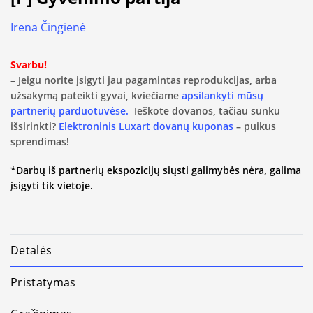
Irena Čingienė
Svarbu!
– Jeigu norite įsigyti jau pagamintas reprodukcijas, arba
užsakymą pateikti gyvai, kviečiame
apsilankyti mūsų
partnerių parduotuvėse.
Ieškote dovanos, tačiau sunku
išsirinkti?
Elektroninis Luxart dovanų kuponas
– puikus
sprendimas!
*Darbų iš partnerių ekspozicijų siųsti galimybės nėra, galima
įsigyti tik vietoje.
Detalės
Pristatymas