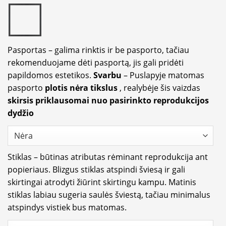
Pasportas – galima rinktis ir be pasporto, tačiau
rekomenduojame dėti pasportą, jis gali pridėti
papildomos estetikos.
Svarbu
– Puslapyje matomas
pasporto
plotis nėra tikslus
, realybėje šis vaizdas
skirsis priklausomai nuo pasirinkto reprodukcijos
dydžio
Stiklas – būtinas atributas rėminant reprodukcija ant
popieriaus. Blizgus stiklas atspindi šviesą ir gali
skirtingai atrodyti žiūrint skirtingu kampu. Matinis
stiklas labiau sugeria saulės šviestą, tačiau minimalus
atspindys vistiek bus matomas.