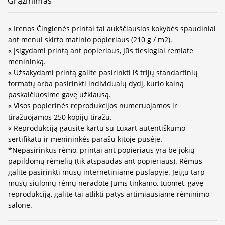
Grąžinimas
« Irenos Čingienės printai tai aukščiausios kokybės spaudiniai
ant menui skirto matinio popieriaus (210 g / m2).
« Įsigydami printą ant popieriaus, Jūs tiesiogiai remiate
menininką.
« Užsakydami printą galite pasirinkti iš trijų standartinių
formatų arba pasirinkti individualų dydį, kurio kainą
paskaičiuosime gavę užklausą.
« Visos popierinės reprodukcijos numeruojamos ir
tiražuojamos 250 kopijų tiražu.
« Reprodukciją gausite kartu su Luxart autentiškumo
sertifikatu ir menininkės parašu kitoje pusėje.
*Nepasirinkus rėmo, printai ant popieriaus yra be jokių
papildomų rėmelių (tik atspaudas ant popieriaus). Rėmus
galite pasirinkti mūsų internetiniame puslapyje. Jeigu tarp
mūsų siūlomų rėmų neradote Jums tinkamo, tuomet, gavę
reprodukciją, galite tai atlikti patys artimiausiame rėminimo
salone.