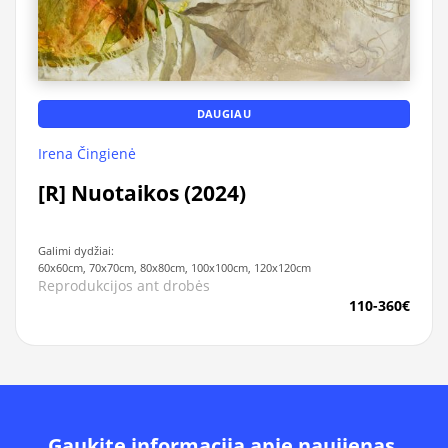
DAUGIAU
Irena Čingienė
[R] Nuotaikos (2024)
Galimi dydžiai:
60x60cm, 70x70cm, 80x80cm, 100x100cm, 120x120cm
Reprodukcijos ant drobės
110-360€
Gaukite informacija apie naujienas,