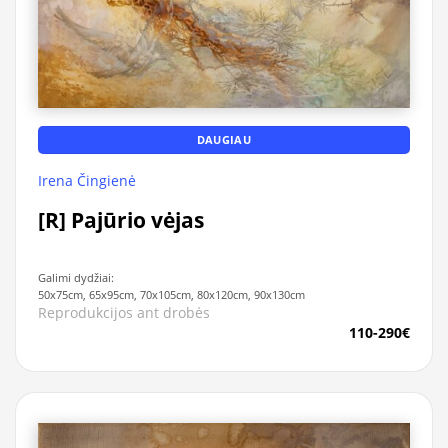
DAUGIAU
Irena Čingienė
[R] Pajūrio vėjas
Galimi dydžiai:
50x75cm, 65x95cm, 70x105cm, 80x120cm, 90x130cm
Reprodukcijos ant drobės
110-290€