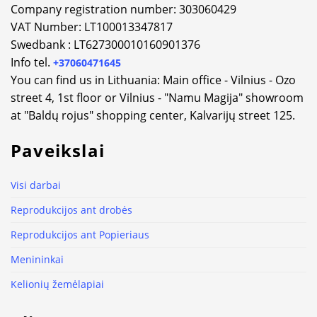
Company registration number: 303060429
VAT Number: LT100013347817
Swedbank : LT627300010160901376
Info tel.
+37060471645
You can find us in Lithuania: Main office - Vilnius - Ozo
street 4, 1st floor or Vilnius - "Namu Magija" showroom
at "Baldų rojus" shopping center, Kalvarijų street 125.
Paveikslai
Visi darbai
Reprodukcijos ant drobės
Reprodukcijos ant Popieriaus
Menininkai
Kelionių žemėlapiai