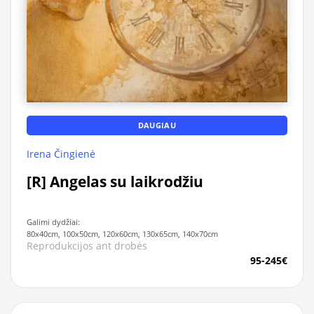
DAUGIAU
Irena Čingienė
[R] Angelas su laikrodžiu
Galimi dydžiai:
80x40cm, 100x50cm, 120x60cm, 130x65cm, 140x70cm
Reprodukcijos ant drobės
95-245€