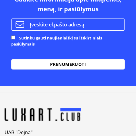
meną, ir pasiūlymus
Sutinku gauti naujienlaiškį su išskirtiniais
pasiūlymais
Alternative:
UAB "Dejna"