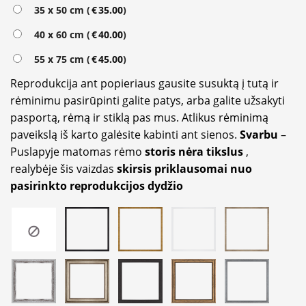
Alternative:
35 x 50 cm (
€
35.00
)
40 x 60 cm (
€
40.00
)
55 x 75 cm (
€
45.00
)
Reprodukcija ant popieriaus gausite susuktą į tutą ir
rėminimu pasirūpinti galite patys, arba galite užsakyti
pasportą, rėmą ir stiklą pas mus. Atlikus rėminimą
paveikslą iš karto galėsite kabinti ant sienos.
Svarbu
–
Puslapyje matomas rėmo
storis nėra tikslus
,
realybėje šis vaizdas
skirsis priklausomai nuo
pasirinkto reprodukcijos dydžio