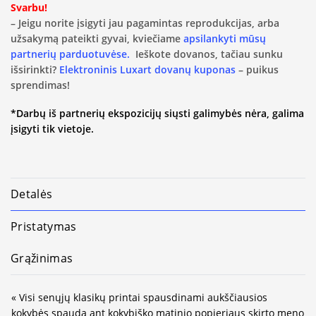
Svarbu!
– Jeigu norite įsigyti jau pagamintas reprodukcijas, arba
užsakymą pateikti gyvai, kviečiame
apsilankyti mūsų
partnerių parduotuvėse.
Ieškote dovanos, tačiau sunku
išsirinkti?
Elektroninis Luxart dovanų kuponas
– puikus
sprendimas!
*Darbų iš partnerių ekspozicijų siųsti galimybės nėra, galima
įsigyti tik vietoje.
Detalės
Pristatymas
Grąžinimas
« Visi senųjų klasikų printai spausdinami aukščiausios
kokybės spauda ant kokybiško matinio popieriaus skirto meno