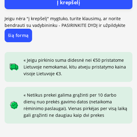
Į krepšelį
Jeigu nėra "į krepšelį" mygtuko, turite klausimų, ar norite
bendrauti su vadybininku - PASIRINKITE DYDĮ ir užpildykite
šią formą
« Jeigu pirkinio suma didesnė nei €50 pristatome
Lietuvoje nemokamai, kitu atveju pristatymo kaina
visoje Lietuvoje €3.
« Netikus prekei galima grąžinti per 10 darbo
dienų nuo prekės gavimo datos (netaikoma
rėminimo paslaugai). Vienas pirkėjas per visą laiką
gali grąžinti ne daugiau kaip dvi prekes