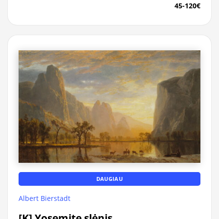
45-120€
DAUGIAU
Albert Bierstadt
[K] Yosemite slėnis