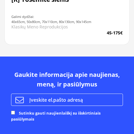
Galimi dydžiai:
40x65cm, 50x80cm, 70x110cm, 80x130cm, 90x145cm
Klasikų Meno Reprodukcijos
45-175€
Gaukite informacija apie naujienas,
meną, ir pasiūlymus
Sutinku gauti naujienlaiškį su išskirtiniais
pasiūlymais