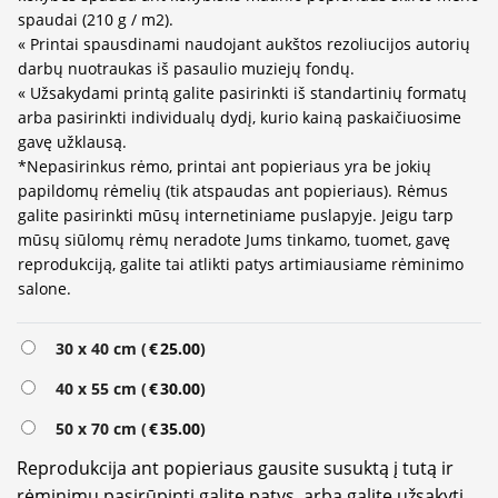
spaudai (210 g / m2).
« Printai spausdinami naudojant aukštos rezoliucijos autorių
darbų nuotraukas iš pasaulio muziejų fondų.
« Užsakydami printą galite pasirinkti iš standartinių formatų
arba pasirinkti individualų dydį, kurio kainą paskaičiuosime
gavę užklausą.
*Nepasirinkus rėmo, printai ant popieriaus yra be jokių
papildomų rėmelių (tik atspaudas ant popieriaus). Rėmus
galite pasirinkti mūsų internetiniame puslapyje. Jeigu tarp
mūsų siūlomų rėmų neradote Jums tinkamo, tuomet, gavę
reprodukciją, galite tai atlikti patys artimiausiame rėminimo
salone.
Alternative:
30 x 40 cm (
€
25.00
)
40 x 55 cm (
€
30.00
)
50 x 70 cm (
€
35.00
)
Reprodukcija ant popieriaus gausite susuktą į tutą ir
rėminimu pasirūpinti galite patys, arba galite užsakyti