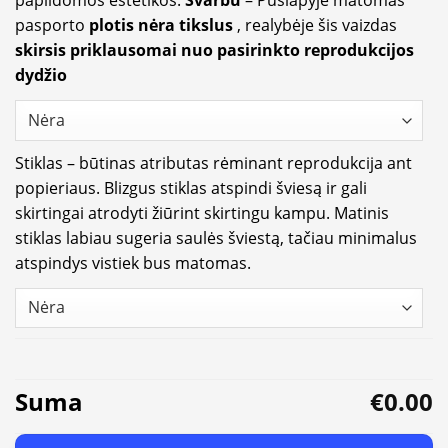
papildomos estetikos.
Svarbu
– Puslapyje matomas
pasporto
plotis nėra tikslus
, realybėje šis vaizdas
skirsis priklausomai nuo pasirinkto reprodukcijos
dydžio
Stiklas – būtinas atributas rėminant reprodukcija ant
popieriaus. Blizgus stiklas atspindi šviesą ir gali
skirtingai atrodyti žiūrint skirtingu kampu. Matinis
stiklas labiau sugeria saulės šviestą, tačiau minimalus
atspindys vistiek bus matomas.
Suma
€0.00