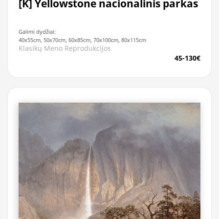
[K] Yellowstone nacionalinis parkas
Galimi dydžiai:
40x55cm, 50x70cm, 60x85cm, 70x100cm, 80x115cm
Klasikų Meno Reprodukcijos
45-130€