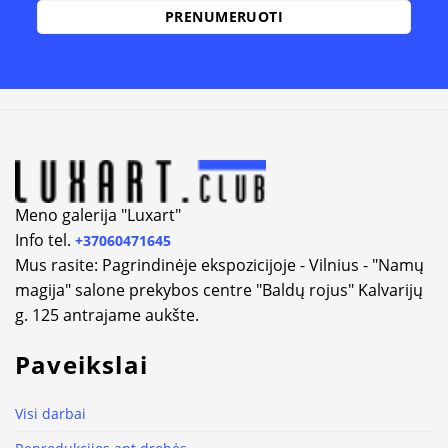
Alternative:
Meno galerija "Luxart"
Info tel.
+37060471645
Mus rasite: Pagrindinėje ekspozicijoje - Vilnius - "Namų
magija" salone prekybos centre "Baldų rojus" Kalvarijų
g. 125 antrajame aukšte.
Paveikslai
Visi darbai