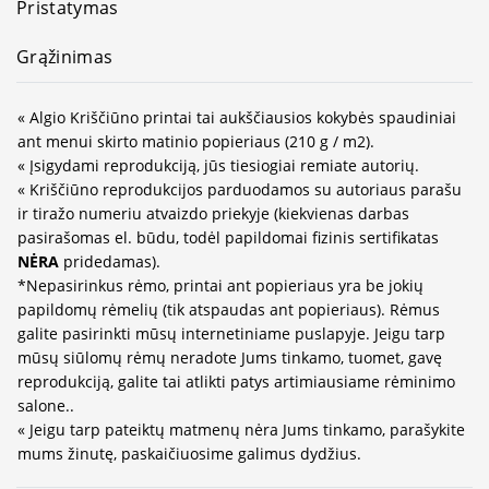
Pristatymas
Grąžinimas
« Algio Kriščiūno printai tai aukščiausios kokybės spaudiniai
ant menui skirto matinio popieriaus (210 g / m2).
« Įsigydami reprodukciją, jūs tiesiogiai remiate autorių.
« Kriščiūno reprodukcijos parduodamos su autoriaus parašu
ir tiražo numeriu atvaizdo priekyje (kiekvienas darbas
pasirašomas el. būdu, todėl papildomai fizinis sertifikatas
NĖRA
pridedamas).
*Nepasirinkus rėmo, printai ant popieriaus yra be jokių
papildomų rėmelių (tik atspaudas ant popieriaus). Rėmus
galite pasirinkti mūsų internetiniame puslapyje. Jeigu tarp
mūsų siūlomų rėmų neradote Jums tinkamo, tuomet, gavę
reprodukciją, galite tai atlikti patys artimiausiame rėminimo
salone..
« Jeigu tarp pateiktų matmenų nėra Jums tinkamo, parašykite
mums žinutę, paskaičiuosime galimus dydžius.