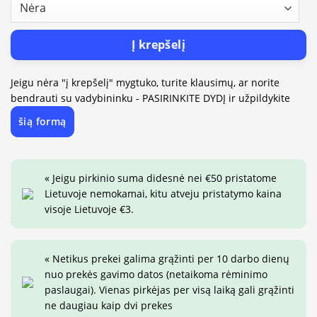
Į krepšelį
Jeigu nėra "į krepšelį" mygtuko, turite klausimų, ar norite
bendrauti su vadybininku - PASIRINKITE DYDĮ ir užpildykite
šią formą
« Jeigu pirkinio suma didesnė nei €50 pristatome
Lietuvoje nemokamai, kitu atveju pristatymo kaina
visoje Lietuvoje €3.
« Netikus prekei galima grąžinti per 10 darbo dienų
nuo prekės gavimo datos (netaikoma rėminimo
paslaugai). Vienas pirkėjas per visą laiką gali grąžinti
ne daugiau kaip dvi prekes