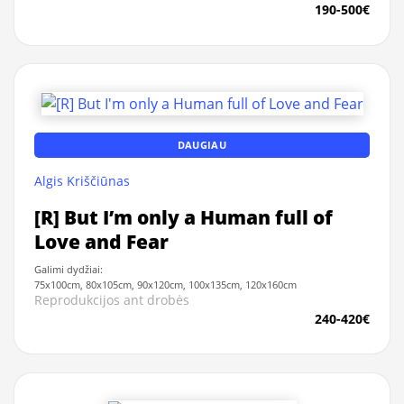
190-500€
DAUGIAU
Algis Kriščiūnas
[R] But I’m only a Human full of
Love and Fear
Galimi dydžiai:
75x100cm, 80x105cm, 90x120cm, 100x135cm, 120x160cm
Reprodukcijos ant drobės
240-420€