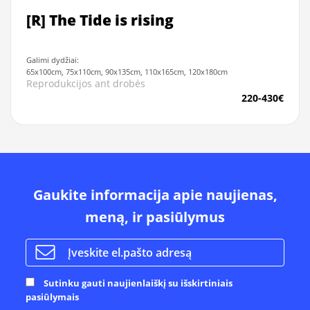
[R] The Tide is rising
Galimi dydžiai:
65x100cm, 75x110cm, 90x135cm, 110x165cm, 120x180cm
Reprodukcijos ant drobės
220-430€
Gaukite informacija apie naujienas,
meną, ir pasiūlymus
Sutinku gauti naujienlaiškį su išskirtiniais
pasiūlymais