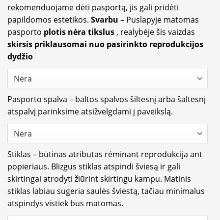
rekomenduojame dėti pasportą, jis gali pridėti
papildomos estetikos.
Svarbu
– Puslapyje matomas
pasporto
plotis nėra tikslus
, realybėje šis vaizdas
skirsis priklausomai nuo pasirinkto reprodukcijos
dydžio
Pasporto spalva – baltos spalvos šiltesnį arba šaltesnį
atspalvį parinksime atsižvelgdami į paveikslą.
Stiklas – būtinas atributas rėminant reprodukcija ant
popieriaus. Blizgus stiklas atspindi šviesą ir gali
skirtingai atrodyti žiūrint skirtingu kampu. Matinis
stiklas labiau sugeria saulės šviestą, tačiau minimalus
atspindys vistiek bus matomas.