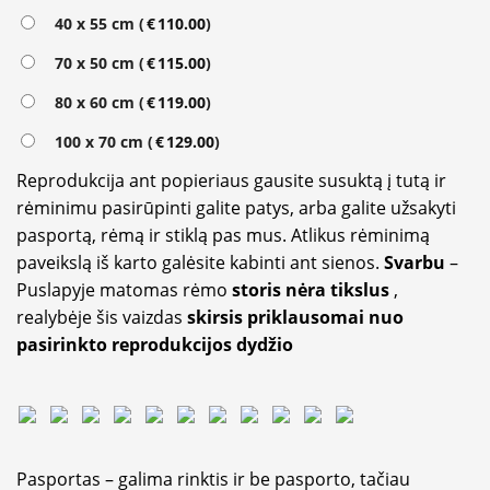
Alternative:
40 x 55 cm (
€
110.00
)
70 x 50 cm (
€
115.00
)
80 x 60 cm (
€
119.00
)
100 x 70 cm (
€
129.00
)
Reprodukcija ant popieriaus gausite susuktą į tutą ir
rėminimu pasirūpinti galite patys, arba galite užsakyti
pasportą, rėmą ir stiklą pas mus. Atlikus rėminimą
paveikslą iš karto galėsite kabinti ant sienos.
Svarbu
–
Puslapyje matomas rėmo
storis nėra tikslus
,
realybėje šis vaizdas
skirsis priklausomai nuo
pasirinkto reprodukcijos dydžio
Pasportas – galima rinktis ir be pasporto, tačiau