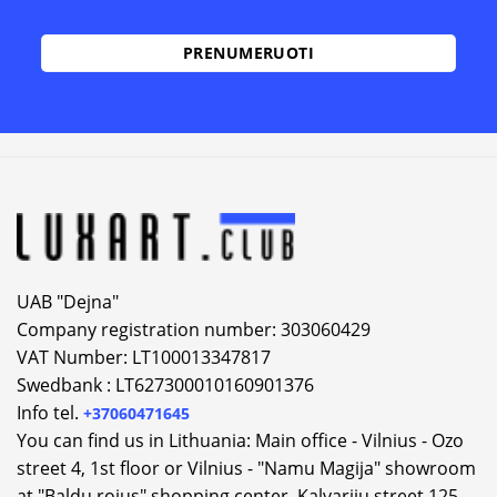
Alternative:
UAB "Dejna"
Company registration number: 303060429
VAT Number: LT100013347817
Swedbank : LT627300010160901376
Info tel.
+37060471645
You can find us in Lithuania: Main office - Vilnius - Ozo
street 4, 1st floor or Vilnius - "Namu Magija" showroom
at "Baldų rojus" shopping center, Kalvarijų street 125.