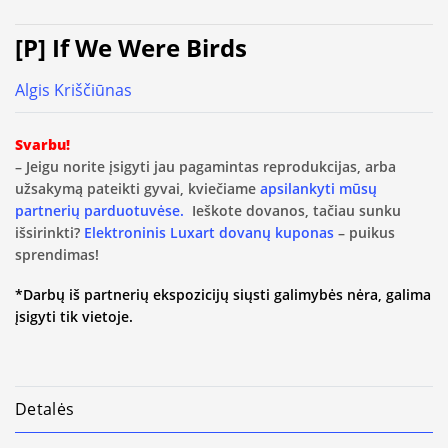
[P] If We Were Birds
Algis Kriščiūnas
Svarbu!
– Jeigu norite įsigyti jau pagamintas reprodukcijas, arba
užsakymą pateikti gyvai, kviečiame
apsilankyti mūsų
partnerių parduotuvėse.
Ieškote dovanos, tačiau sunku
išsirinkti?
Elektroninis Luxart dovanų kuponas
– puikus
sprendimas!
*Darbų iš partnerių ekspozicijų siųsti galimybės nėra, galima
įsigyti tik vietoje.
Detalės