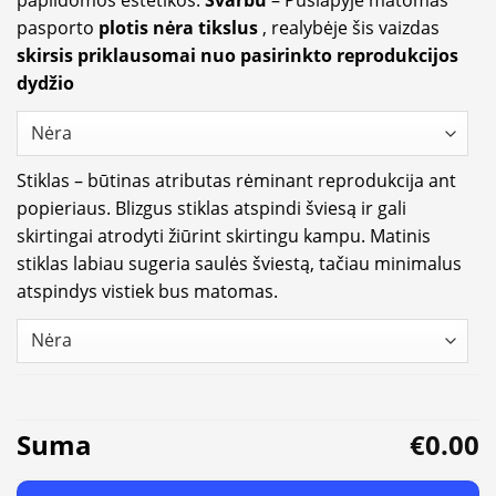
papildomos estetikos.
Svarbu
– Puslapyje matomas
pasporto
plotis nėra tikslus
, realybėje šis vaizdas
skirsis priklausomai nuo pasirinkto reprodukcijos
dydžio
Stiklas – būtinas atributas rėminant reprodukcija ant
popieriaus. Blizgus stiklas atspindi šviesą ir gali
skirtingai atrodyti žiūrint skirtingu kampu. Matinis
stiklas labiau sugeria saulės šviestą, tačiau minimalus
atspindys vistiek bus matomas.
Suma
€0.00