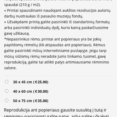
spaudai (210 g / m2).
« Printai spausdinami naudojant aukštos rezoliucijos autorių
darbų nuotraukas iš pasaulio muziejų fondų.
« Užsakydami printą galite pasirinkti iš standartinių formatų
arba pasirinkti individualų dydį, kurio kainą paskaičiuosime
gavę užklausą.
*Nepasirinkus rėmo, printai ant popieriaus yra be jokių
papildomų rėmelių (tik atspaudas ant popieriaus). Rėmus
galite pasirinkti mūsų internetiniame puslapyje. Jeigu tarp
mūsų siūlomų rėmų neradote Jums tinkamo, tuomet, gavę
reprodukciją, galite tai atlikti patys artimiausiame rėminimo
salone.
Alternative:
30 x 45 cm (
€
25.00
)
40 x 60 cm (
€
30.00
)
50 x 75 cm (
€
35.00
)
Reprodukcija ant popieriaus gausite susuktą į tutą ir
rėminimu pasirūpinti galite patys, arba galite užsakyti