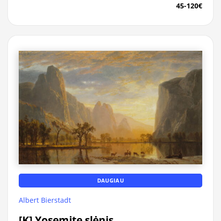
45-120€
DAUGIAU
Albert Bierstadt
[K] Yosemite slėnis