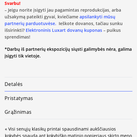
Svarbu!
– Jeigu norite įsigyti jau pagamintas reprodukcijas, arba
užsakymą pateikti gyvai, kviečiame
apsilankyti mūsų
partnerių parduotuvėse.
Ieškote dovanos, tačiau sunku
išsirinkti?
Elektroninis Luxart dovanų kuponas
– puikus
sprendimas!
*Darbų iš partnerių ekspozicijų siųsti galimybės nėra, galima
įsigyti tik vietoje.
Detalės
Pristatymas
Grąžinimas
« Visi senųjų klasikų printai spausdinami aukščiausios
kokybės spauda ant kokybiško matinio popieriaus skirto meno