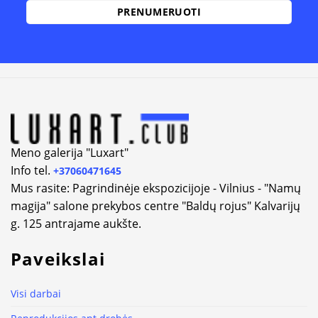
Alternative:
Meno galerija "Luxart"
Info tel.
+37060471645
Mus rasite: Pagrindinėje ekspozicijoje - Vilnius - "Namų
magija" salone prekybos centre "Baldų rojus" Kalvarijų
g. 125 antrajame aukšte.
Paveikslai
Visi darbai