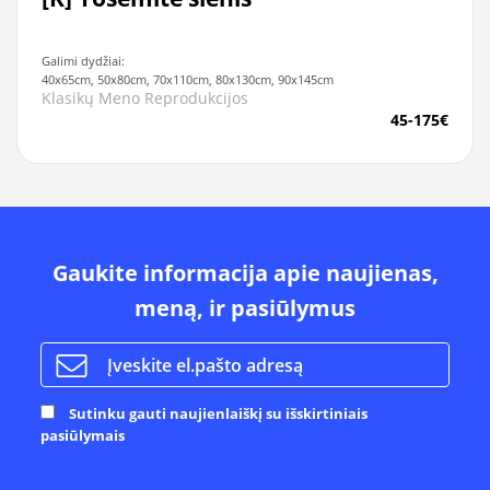
Galimi dydžiai:
40x65cm, 50x80cm, 70x110cm, 80x130cm, 90x145cm
Klasikų Meno Reprodukcijos
45-175€
Gaukite informacija apie naujienas,
meną, ir pasiūlymus
Sutinku gauti naujienlaiškį su išskirtiniais
pasiūlymais