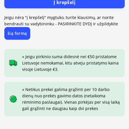
Į krepšelį
Jeigu nėra "į krepšelį" mygtuko, turite klausimų, ar norite
bendrauti su vadybininku - PASIRINKITE DYDĮ ir užpildykite
šią formą
« Jeigu pirkinio suma didesnė nei €50 pristatome
Lietuvoje nemokamai, kitu atveju pristatymo kaina
visoje Lietuvoje €3.
« Netikus prekei galima grąžinti per 10 darbo
dienų nuo prekės gavimo datos (netaikoma
rėminimo paslaugai). Vienas pirkėjas per visą laiką
gali grąžinti ne daugiau kaip dvi prekes