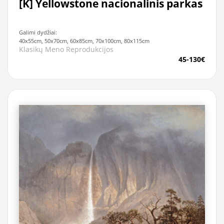
[K] Yellowstone nacionalinis parkas
Galimi dydžiai:
40x55cm, 50x70cm, 60x85cm, 70x100cm, 80x115cm
Klasikų Meno Reprodukcijos
45-130€