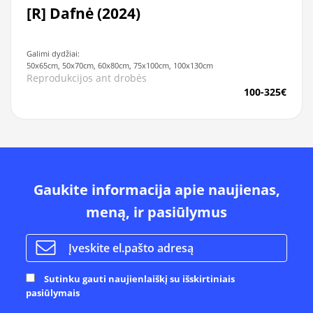
[R] Dafnė (2024)
Galimi dydžiai:
50x65cm, 50x70cm, 60x80cm, 75x100cm, 100x130cm
Reprodukcijos ant drobės
100-325€
Gaukite informacija apie naujienas,
meną, ir pasiūlymus
Sutinku gauti naujienlaiškį su išskirtiniais
pasiūlymais