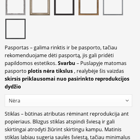
Pasportas – galima rinktis ir be pasporto, tačiau
rekomenduojame dėti pasportą, jis gali pridėti
papildomos estetikos.
Svarbu
– Puslapyje matomas
pasporto
plotis nėra tikslus
, realybėje šis vaizdas
skirsis priklausomai nuo pasirinkto reprodukcijos
dydžio
Stiklas – būtinas atributas rėminant reprodukcija ant
popieriaus. Blizgus stiklas atspindi šviesą ir gali
skirtingai atrodyti žiūrint skirtingu kampu. Matinis
stiklas labiau sugeria saulės šviestą, tačiau minimalus