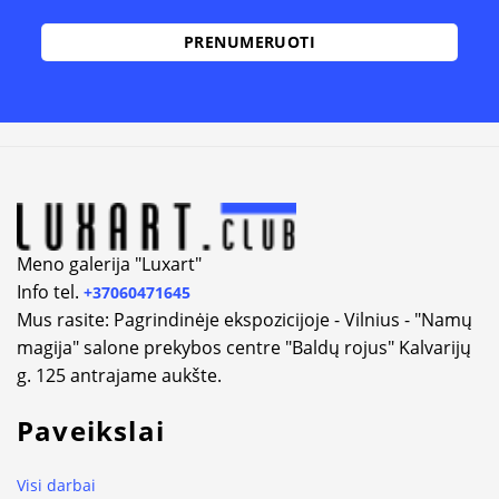
Alternative:
Meno galerija "Luxart"
Info tel.
+37060471645
Mus rasite: Pagrindinėje ekspozicijoje - Vilnius - "Namų
magija" salone prekybos centre "Baldų rojus" Kalvarijų
g. 125 antrajame aukšte.
Paveikslai
Visi darbai