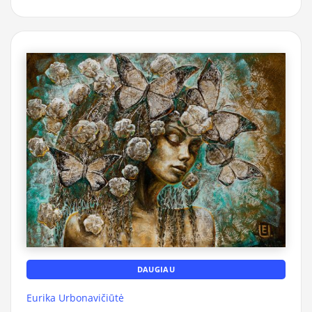
DAUGIAU
Eurika Urbonavičiūtė