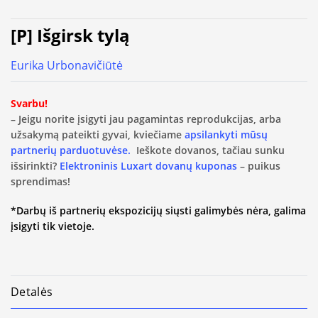
[P] Išgirsk tylą
Eurika Urbonavičiūtė
Svarbu!
– Jeigu norite įsigyti jau pagamintas reprodukcijas, arba
užsakymą pateikti gyvai, kviečiame
apsilankyti mūsų
partnerių parduotuvėse.
Ieškote dovanos, tačiau sunku
išsirinkti?
Elektroninis Luxart dovanų kuponas
– puikus
sprendimas!
*Darbų iš partnerių ekspozicijų siųsti galimybės nėra, galima
įsigyti tik vietoje.
Detalės