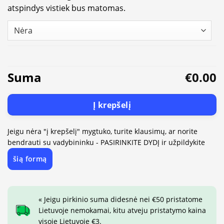
atspindys vistiek bus matomas.
Suma
€0.00
Į krepšelį
Jeigu nėra "į krepšelį" mygtuko, turite klausimų, ar norite
bendrauti su vadybininku - PASIRINKITE DYDĮ ir užpildykite
šią formą
« Jeigu pirkinio suma didesnė nei €50 pristatome
Lietuvoje nemokamai, kitu atveju pristatymo kaina
visoje Lietuvoje €3.