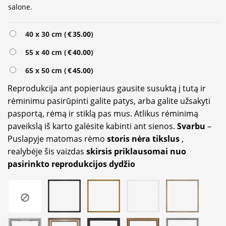
salone.
Alternative:
40 x 30 cm (
€
35.00
)
55 x 40 cm (
€
40.00
)
65 x 50 cm (
€
45.00
)
Reprodukcija ant popieriaus gausite susuktą į tutą ir
rėminimu pasirūpinti galite patys, arba galite užsakyti
pasportą, rėmą ir stiklą pas mus. Atlikus rėminimą
paveikslą iš karto galėsite kabinti ant sienos.
Svarbu
–
Puslapyje matomas rėmo
storis nėra tikslus
,
realybėje šis vaizdas
skirsis priklausomai nuo
pasirinkto reprodukcijos dydžio