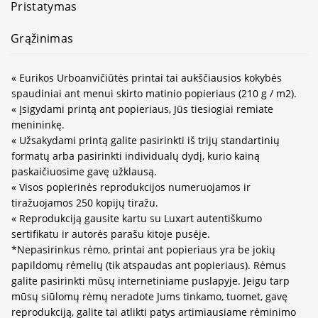
Pristatymas
Grąžinimas
« Eurikos Urboanvičiūtės printai tai aukščiausios kokybės
spaudiniai ant menui skirto matinio popieriaus (210 g / m2).
« Įsigydami printą ant popieriaus, Jūs tiesiogiai remiate
menininkę.
« Užsakydami printą galite pasirinkti iš trijų standartinių
formatų arba pasirinkti individualų dydį, kurio kainą
paskaičiuosime gavę užklausą.
« Visos popierinės reprodukcijos numeruojamos ir
tiražuojamos 250 kopijų tiražu.
« Reprodukciją gausite kartu su Luxart autentiškumo
sertifikatu ir autorės parašu kitoje pusėje.
*Nepasirinkus rėmo, printai ant popieriaus yra be jokių
papildomų rėmelių (tik atspaudas ant popieriaus). Rėmus
galite pasirinkti mūsų internetiniame puslapyje. Jeigu tarp
mūsų siūlomų rėmų neradote Jums tinkamo, tuomet, gavę
reprodukciją, galite tai atlikti patys artimiausiame rėminimo