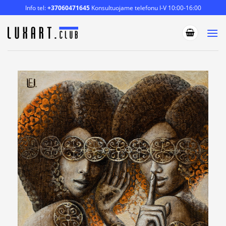
Skip
Info tel:
+37060471645
Konsultuojame telefonu I-V 10:00-16:00
to
content