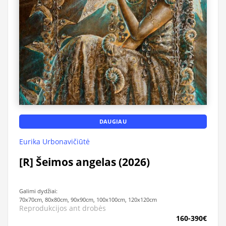
DAUGIAU
Eurika Urbonavičiūtė
[R] Šeimos angelas (2026)
Galimi dydžiai:
70x70cm, 80x80cm, 90x90cm, 100x100cm, 120x120cm
Reprodukcijos ant drobės
160-390€