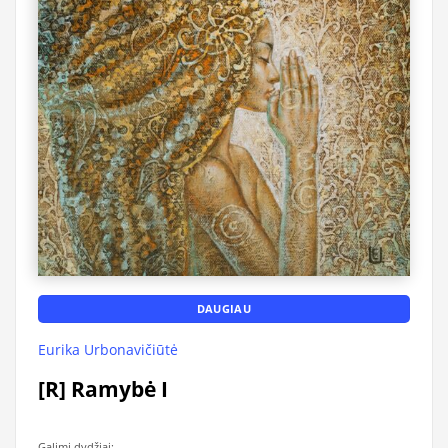
DAUGIAU
Eurika Urbonavičiūtė
[R] Ramybė I
Galimi dydžiai: