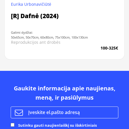
Eurika Urbonavičiūtė
[R] Dafnė (2024)
Galimi dydžiai:
50x65cm, 50x70cm, 60x80cm, 75x100cm, 100x130cm
Reprodukcijos ant drobės
100-325€
Gaukite informacija apie naujienas,
meną, ir pasiūlymus
Sutinku gauti naujienlaiškį su išskirtiniais