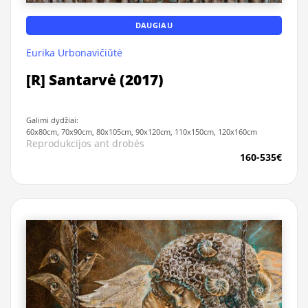
DAUGIAU
Eurika Urbonavičiūtė
[R] Santarvė (2017)
Galimi dydžiai:
60x80cm, 70x90cm, 80x105cm, 90x120cm, 110x150cm, 120x160cm
Reprodukcijos ant drobės
160-535€