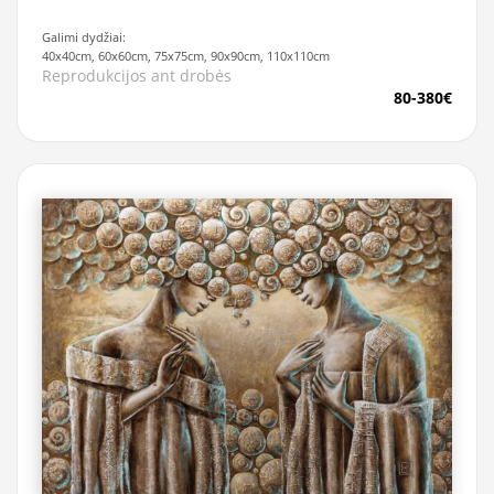
Galimi dydžiai:
40x40cm, 60x60cm, 75x75cm, 90x90cm, 110x110cm
Reprodukcijos ant drobės
80-380€