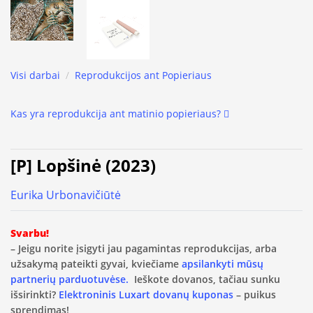
Visi darbai
/
Reprodukcijos ant Popieriaus
Kas yra reprodukcija ant matinio popieriaus?
[P] Lopšinė (2023)
Eurika Urbonavičiūtė
Svarbu!
– Jeigu norite įsigyti jau pagamintas reprodukcijas, arba
užsakymą pateikti gyvai, kviečiame
apsilankyti mūsų
partnerių parduotuvėse.
Ieškote dovanos, tačiau sunku
išsirinkti?
Elektroninis Luxart dovanų kuponas
– puikus
sprendimas!