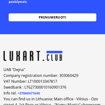
pasiūlymais
Alternative:
UAB "Dejna"
Company registration number: 303060429
VAT Number: LT100013347817
Swedbank : LT627300010160901376
Info tel.
+37060471645
You can find us in Lithuania: Main office - Vilnius - Ozo
street 4, 1st floor or Vilnius - "Namu Magija" showroom