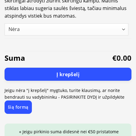
skirtingai atrodyti žiūrint skirtingu kampu. Matinis
stiklas labiau sugeria saulės šviestą, tačiau minimalus
atspindys vistiek bus matomas.
Suma
€0.00
Į krepšelį
Jeigu nėra "į krepšelį" mygtuko, turite klausimų, ar norite
bendrauti su vadybininku - PASIRINKITE DYDĮ ir užpildykite
šią formą
« Jeigu pirkinio suma didesnė nei €50 pristatome