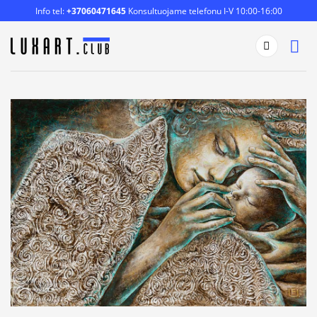
Skip
Info tel:
+37060471645
Konsultuojame telefonu I-V 10:00-16:00
to
content