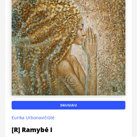
DAUGIAU
Eurika Urbonavičiūtė
[R] Ramybė I