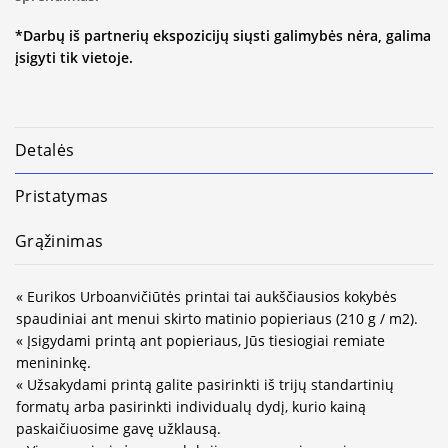
*Darbų iš partnerių ekspozicijų siųsti galimybės nėra, galima
įsigyti tik vietoje.
Detalės
Pristatymas
Grąžinimas
« Eurikos Urboanvičiūtės printai tai aukščiausios kokybės
spaudiniai ant menui skirto matinio popieriaus (210 g / m2).
« Įsigydami printą ant popieriaus, Jūs tiesiogiai remiate
menininkę.
« Užsakydami printą galite pasirinkti iš trijų standartinių
formatų arba pasirinkti individualų dydį, kurio kainą
paskaičiuosime gavę užklausą.