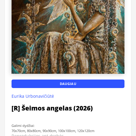
DAUGIAU
Eurika Urbonavičiūtė
[R] Šeimos angelas (2026)
Galimi dydžiai:
70x70cm, 80x80cm, 90x90cm, 100x100cm, 120x120cm
Reprodukcijos ant drobės