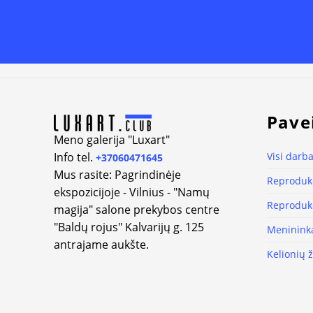
Alternative:
Pave
Meno galerija "Luxart"
Info tel.
Visi darba
+37060471645
Mus rasite: Pagrindinėje
Reprodukc
ekspozicijoje - Vilnius - "Namų
Reprodukc
magija" salone prekybos centre
"Baldų rojus" Kalvarijų g. 125
Meninink
antrajame aukšte.
Kelionių 