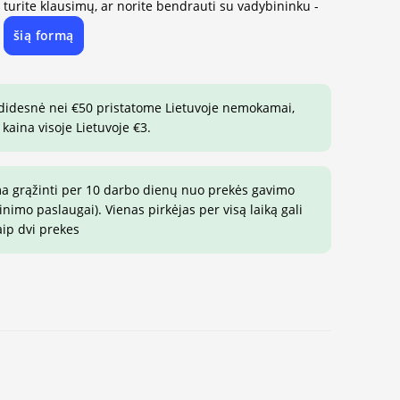
, turite klausimų, ar norite bendrauti su vadybininku -
šią formą
e
 didesnė nei €50 pristatome Lietuvoje nemokamai,
 kaina visoje Lietuvoje €3.
ma grąžinti per 10 darbo dienų nuo prekės gavimo
imo paslaugai). Vienas pirkėjas per visą laiką gali
aip dvi prekes