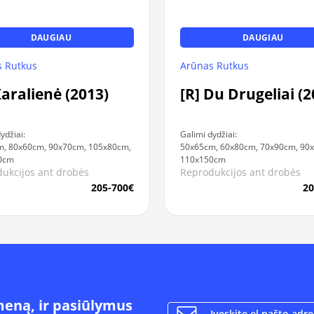
DAUGIAU
DAUGIAU
 Rutkus
Arūnas Rutkus
Karalienė (2013)
[R] Du Drugeliai (2
ydžiai:
Galimi dydžiai:
, 80x60cm, 90x70cm, 105x80cm,
50x65cm, 60x80cm, 70x90cm, 90
0cm
110x150cm
ukcijos ant drobės
Reprodukcijos ant drobės
205-700€
20
meną, ir pasiūlymus