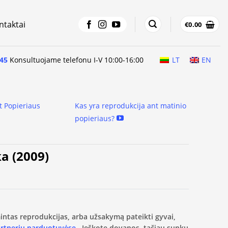
ntaktai
€
0.00
45
Konsultuojame telefonu I-V 10:00-16:00
LT
EN
t Popieriaus
Kas yra reprodukcija ant matinio
popieriaus?
ka (2009)
amintas reprodukcijas, arba užsakymą pateikti gyvai,
artnerių parduotuvėse.
Ieškote dovanos, tačiau sunku