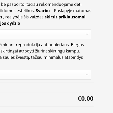
ir be pasporto, tačiau rekomenduojame dėti
apildomos estetikos.
Svarbu
– Puslapyje matomas
us
, realybėje šis vaizdas
skirsis priklausomai
jos dydžio
rėminant reprodukcija ant popieriaus. Blizgus
i skirtingai atrodyti žiūrint skirtingu kampu.
ia saulės šviestą, tačiau minimalus atspindys
€0.00