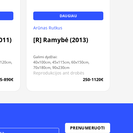
DAUGIAU
Arūnas Rutkus
011)
[R] Ramybė (2013)
Galimi dydžiai:
x120cm,
40x100cm, 45x115cm, 60x150cm,
70x180cm, 90x230cm
Reprodukcijos ant drobės
5-890€
250-1120€