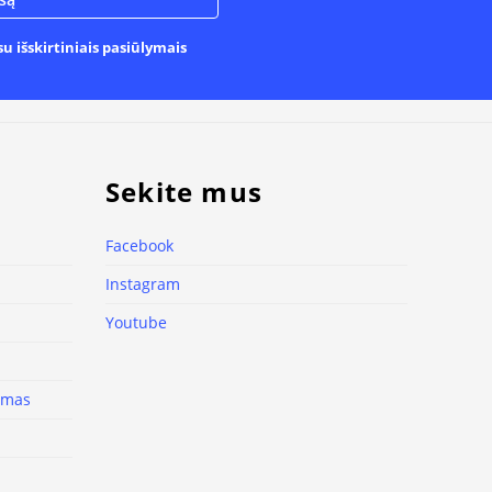
u išskirtiniais pasiūlymais
Sekite mus
Facebook
Instagram
Youtube
nimas