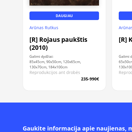
DAUGIAU
Arūnas Rutkus
Arūnas
[R] Rojaus paukštis
[R] 
(2010)
Galimi dydžiai:
Galimi d
85x45cm, 90x50cm, 120x65cm,
65x50cm
130x70cm, 184x100cm
130x10
Reprodukcijos ant drobės
Reprod
235-990€
Gaukite informacija apie naujienas, 