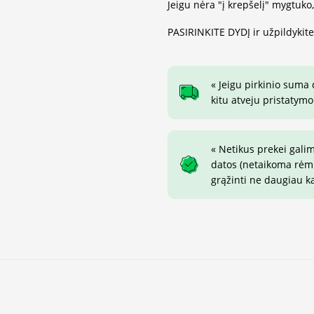
Jeigu nėra "į krepšelį" mygtuko
PASIRINKITE DYDĮ ir užpildykit
« Jeigu pirkinio suma
kitu atveju pristatymo
« Netikus prekei gali
datos (netaikoma rėmin
grąžinti ne daugiau k