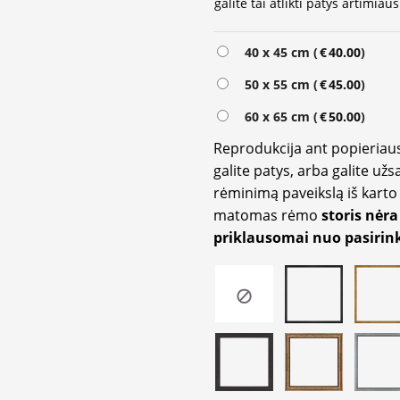
galite tai atlikti patys artimi
Alternative:
40 x 45 cm (
€
40.00
)
50 x 55 cm (
€
45.00
)
60 x 65 cm (
€
50.00
)
Reprodukcija ant popieriaus
galite patys, arba galite užs
rėminimą paveikslą iš karto 
matomas rėmo
storis nėra
priklausomai nuo pasirink