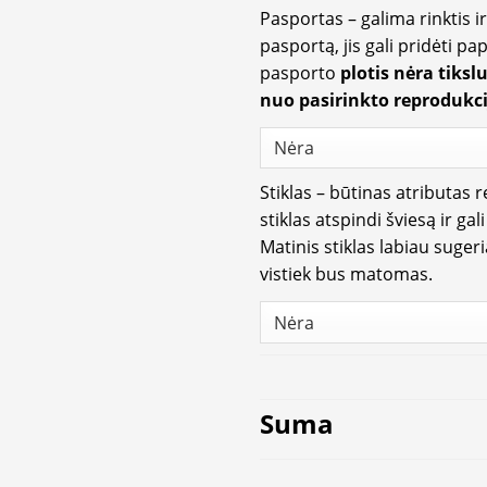
Pasportas – galima rinktis 
pasportą, jis gali pridėti p
pasporto
plotis nėra tiksl
nuo pasirinkto reprodukci
Stiklas – būtinas atributas 
stiklas atspindi šviesą ir gal
Matinis stiklas labiau suger
vistiek bus matomas.
Suma