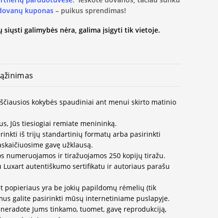
 dovanų kuponas
– puikus sprendimas!
 siųsti galimybės nėra, galima įsigyti tik vietoje.
ąžinimas
kščiausios kokybės spaudiniai ant menui skirto matinio
us, Jūs tiesiogiai remiate menininką.
inkti iš trijų standartinių formatų arba pasirinkti
paskaičiuosime gavę užklausą.
os numeruojamos ir tiražuojamos 250 kopijų tiražu.
u Luxart autentiškumo sertifikatu ir autoriaus parašu
t popieriaus yra be jokių papildomų rėmelių (tik
us galite pasirinkti mūsų internetiniame puslapyje.
neradote Jums tinkamo, tuomet, gavę reprodukciją,