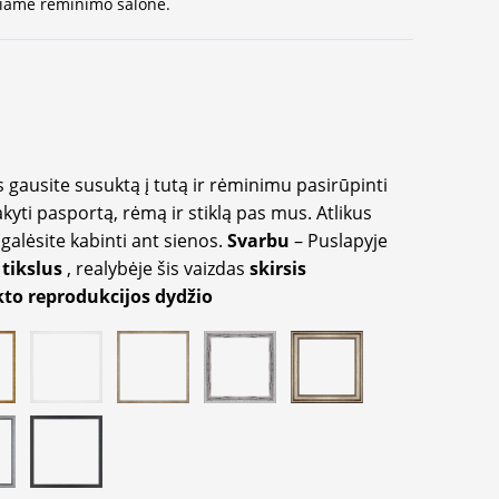
ausiame rėminimo salone.
 gausite susuktą į tutą ir rėminimu pasirūpinti
akyti pasportą, rėmą ir stiklą pas mus. Atlikus
galėsite kabinti ant sienos.
Svarbu
– Puslapyje
 tikslus
, realybėje šis vaizdas
skirsis
to reprodukcijos dydžio