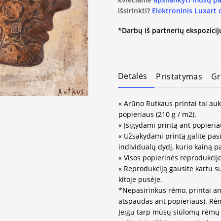
išsirinkti?
Elektroninis Luxart
*Darbų iš partnerių ekspozicijų
Detalės
Pristatymas
Gr
« Arūno Rutkaus printai tai au
popieriaus (210 g / m2).
« Įsigydami printą ant popieria
« Užsakydami printą galite pasir
individualų dydį, kurio kainą 
« Visos popierinės reprodukcij
« Reprodukciją gausite kartu s
kitoje pusėje.
*Nepasirinkus rėmo, printai an
atspaudas ant popieriaus). Rėm
Jeigu tarp mūsų siūlomų rėmų 