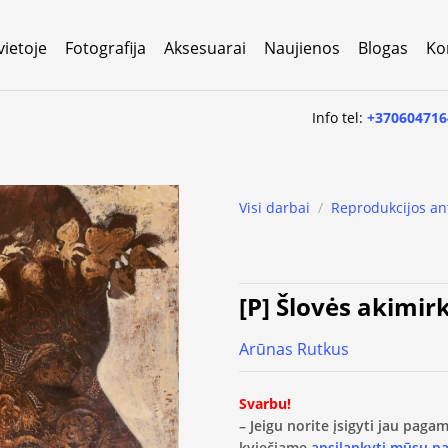
vietoje
Fotografija
Aksesuarai
Naujienos
Blogas
Ko
Info tel:
+370604716
Visi darbai
/
Reprodukcijos an
[P] Šlovės akimir
Arūnas Rutkus
Svarbu!
– Jeigu norite įsigyti jau pag
kviečiame
apsilankyti mūsų p