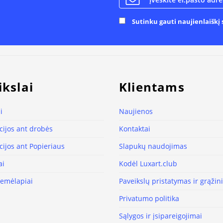
Sutinku gauti naujienlaiškį s
ikslai
Klientams
i
Naujienos
ijos ant drobės
Kontaktai
ijos ant Popieriaus
Slapukų naudojimas
ai
Kodėl Luxart.club
žemėlapiai
Paveikslų pristatymas ir grąži
Privatumo politika
Sąlygos ir įsipareigojimai