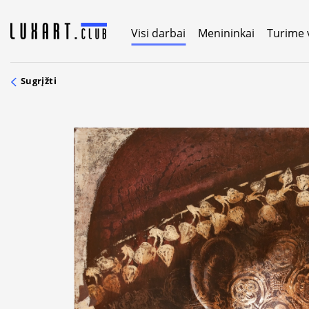
Skip
to
Visi darbai
Menininkai
Turime 
content
Sugrįžti