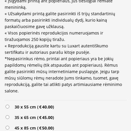
« Įsigydami printą ant popieriaus, Jūs tiesiogiai remiate
menininką.
« Užsakydami printą galite pasirinkti iš trijų standartinių
formatų arba pasirinkti individualų dydį, kurio kainą
paskaičiuosime gavę užklausą.
« Visos popierinės reprodukcijos numeruojamos ir
tiražuojamos 250 kopijų tiražu.
« Reprodukciją gausite kartu su Luxart autentiškumo
sertifikatu ir autoriaus parašu kitoje pusėje.
*Nepasirinkus rėmo, printai ant popieriaus yra be jokių
papildomų rėmelių (tik atspaudas ant popieriaus). Rėmus
galite pasirinkti mūsų internetiniame puslapyje. Jeigu tarp
mūsų siūlomų rėmų neradote Jums tinkamo, tuomet, gavę
reprodukciją, galite tai atlikti patys artimiausiame rėminimo
salone.
Alternative:
30 x 55 cm (
€
40.00
)
35 x 65 cm (
€
45.00
)
45 x 85 cm (
€
50.00
)