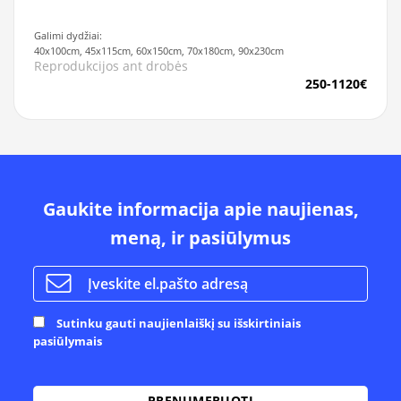
Galimi dydžiai:
40x100cm, 45x115cm, 60x150cm, 70x180cm, 90x230cm
Reprodukcijos ant drobės
250-1120€
Gaukite informacija apie naujienas,
meną, ir pasiūlymus
Sutinku gauti naujienlaiškį su išskirtiniais
pasiūlymais