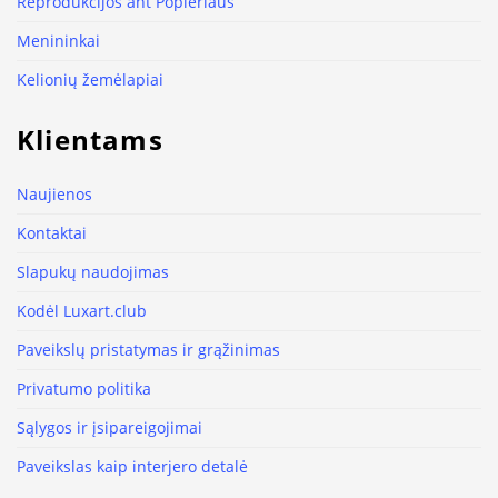
Reprodukcijos ant Popieriaus
Menininkai
Kelionių žemėlapiai
Klientams
Naujienos
Kontaktai
Slapukų naudojimas
Kodėl Luxart.club
Paveikslų pristatymas ir grąžinimas
Privatumo politika
Sąlygos ir įsipareigojimai
Paveikslas kaip interjero detalė