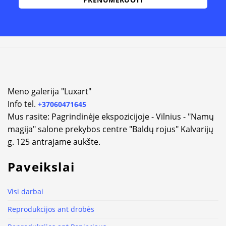
Alternative:
Meno galerija "Luxart"
Info tel.
+37060471645
Mus rasite: Pagrindinėje ekspozicijoje - Vilnius - "Namų
magija" salone prekybos centre "Baldų rojus" Kalvarijų
g. 125 antrajame aukšte.
Paveikslai
Visi darbai
Reprodukcijos ant drobės