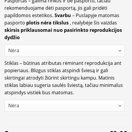
Pasportas – galima rinktis ir be pasporto, tačiau
rekomenduojame dėti pasportą, jis gali pridėti
papildomos estetikos.
Svarbu
– Puslapyje matomas
pasporto
plotis nėra tikslus
, realybėje šis vaizdas
skirsis priklausomai nuo pasirinkto reprodukcijos
dydžio
Stiklas – būtinas atributas rėminant reprodukcija ant
popieriaus. Blizgus stiklas atspindi šviesą ir gali
skirtingai atrodyti žiūrint skirtingu kampu. Matinis
stiklas labiau sugeria saulės šviestą, tačiau minimalus
atspindys vistiek bus matomas.