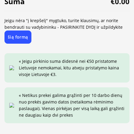
Suma
€0.00
Jeigu nėra "į krepšelį" mygtuko, turite klausimų, ar norite
bendrauti su vadybininku - PASIRINKITE DYDĮ ir užpildykite
šią formą
« Jeigu pirkinio suma didesnė nei €50 pristatome
Lietuvoje nemokamai, kitu atveju pristatymo kaina
visoje Lietuvoje €3.
« Netikus prekei galima grąžinti per 10 darbo dienų
nuo prekės gavimo datos (netaikoma rėminimo
paslaugai). Vienas pirkėjas per visą laiką gali grąžinti
ne daugiau kaip dvi prekes