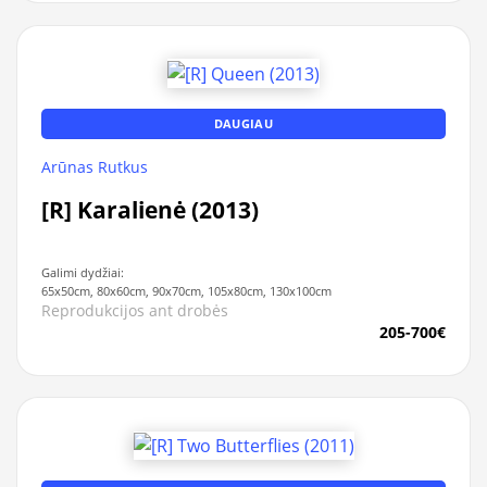
DAUGIAU
Arūnas Rutkus
[R] Karalienė (2013)
Galimi dydžiai:
65x50cm, 80x60cm, 90x70cm, 105x80cm, 130x100cm
Reprodukcijos ant drobės
205-700€