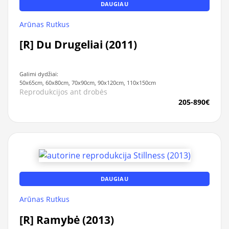
DAUGIAU
Arūnas Rutkus
[R] Du Drugeliai (2011)
Galimi dydžiai:
50x65cm, 60x80cm, 70x90cm, 90x120cm, 110x150cm
Reprodukcijos ant drobės
205-890€
DAUGIAU
Arūnas Rutkus
[R] Ramybė (2013)