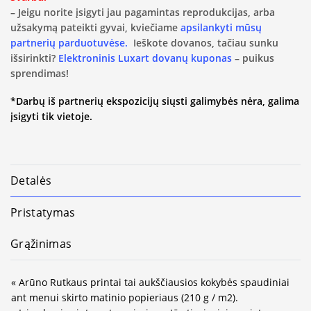
– Jeigu norite įsigyti jau pagamintas reprodukcijas, arba
užsakymą pateikti gyvai, kviečiame
apsilankyti mūsų
partnerių parduotuvėse.
Ieškote dovanos, tačiau sunku
išsirinkti?
Elektroninis Luxart dovanų kuponas
– puikus
sprendimas!
*Darbų iš partnerių ekspozicijų siųsti galimybės nėra, galima
įsigyti tik vietoje.
Detalės
Pristatymas
Grąžinimas
« Arūno Rutkaus printai tai aukščiausios kokybės spaudiniai
ant menui skirto matinio popieriaus (210 g / m2).