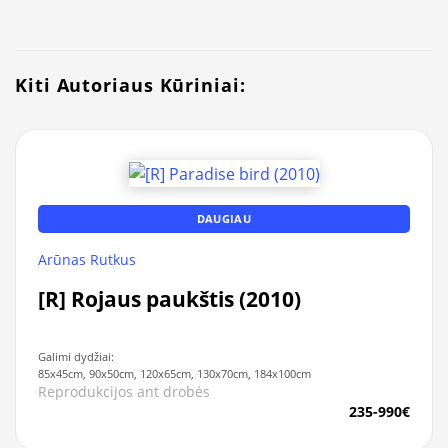
Kiti Autoriaus Kūriniai:
DAUGIAU
Arūnas Rutkus
[R] Rojaus paukštis (2010)
Galimi dydžiai:
85x45cm, 90x50cm, 120x65cm, 130x70cm, 184x100cm
Reprodukcijos ant drobės
235-990€