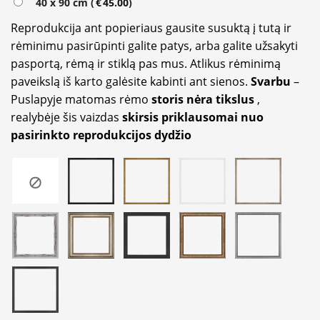
40 x 90 cm (
€
45.00
)
Reprodukcija ant popieriaus gausite susuktą į tutą ir
rėminimu pasirūpinti galite patys, arba galite užsakyti
pasportą, rėmą ir stiklą pas mus. Atlikus rėminimą
paveikslą iš karto galėsite kabinti ant sienos.
Svarbu
–
Puslapyje matomas rėmo
storis nėra tikslus
,
realybėje šis vaizdas
skirsis priklausomai nuo
pasirinkto reprodukcijos dydžio