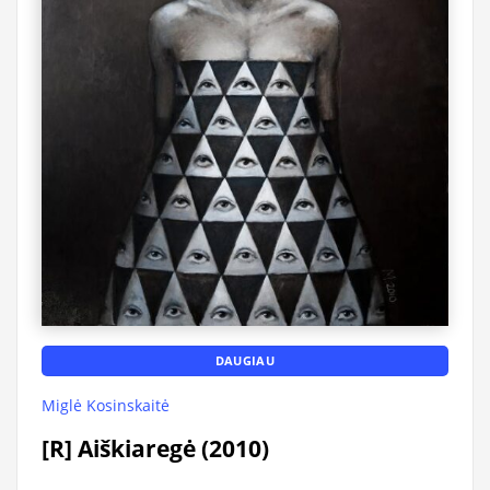
DAUGIAU
Miglė Kosinskaitė
[R] Aiškiaregė (2010)