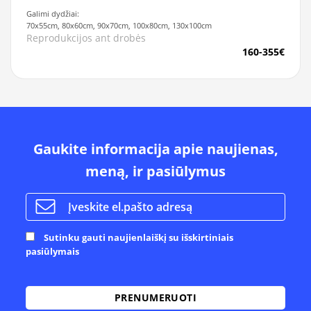
Galimi dydžiai:
70x55cm, 80x60cm, 90x70cm, 100x80cm, 130x100cm
Reprodukcijos ant drobės
160-355€
Gaukite informacija apie naujienas,
meną, ir pasiūlymus
Sutinku gauti naujienlaiškį su išskirtiniais
pasiūlymais