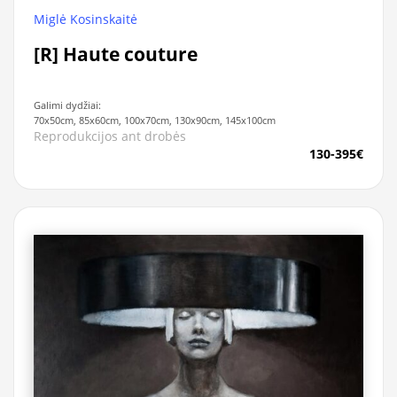
Miglė Kosinskaitė
[R] Haute couture
Galimi dydžiai:
70x50cm, 85x60cm, 100x70cm, 130x90cm, 145x100cm
Reprodukcijos ant drobės
130-395€