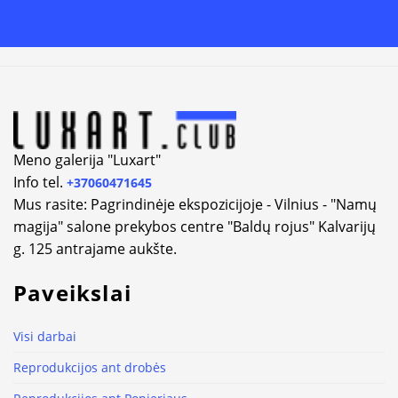
Alternative:
Meno galerija "Luxart"
Info tel.
+37060471645
Mus rasite: Pagrindinėje ekspozicijoje - Vilnius - "Namų
magija" salone prekybos centre "Baldų rojus" Kalvarijų
g. 125 antrajame aukšte.
Paveikslai
Visi darbai
Reprodukcijos ant drobės