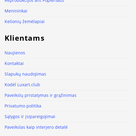
Reprodukcijos ant Popieriaus
Menininkai
Kelionių žemėlapiai
Klientams
Naujienos
Kontaktai
Slapukų naudojimas
Kodėl Luxart.club
Paveikslų pristatymas ir grąžinimas
Privatumo politika
Sąlygos ir įsipareigojimai
Paveikslas kaip interjero detalė