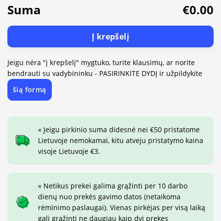
Suma
€0.00
Į krepšelį
Jeigu nėra "į krepšelį" mygtuko, turite klausimų, ar norite
bendrauti su vadybininku - PASIRINKITE DYDĮ ir užpildykite
šią formą
« Jeigu pirkinio suma didesnė nei €50 pristatome
Lietuvoje nemokamai, kitu atveju pristatymo kaina
visoje Lietuvoje €3.
« Netikus prekei galima grąžinti per 10 darbo
dienų nuo prekės gavimo datos (netaikoma
rėminimo paslaugai). Vienas pirkėjas per visą laiką
gali grąžinti ne daugiau kaip dvi prekes