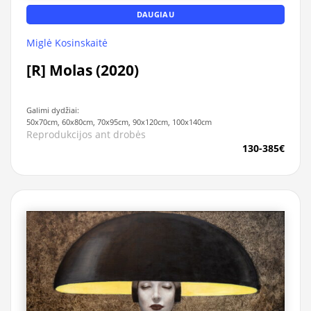
DAUGIAU
Miglė Kosinskaitė
[R] Molas (2020)
Galimi dydžiai:
50x70cm, 60x80cm, 70x95cm, 90x120cm, 100x140cm
Reprodukcijos ant drobės
130-385€