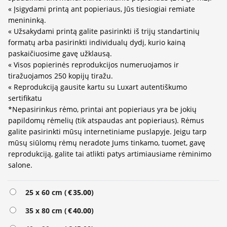
« Įsigydami printą ant popieriaus, Jūs tiesiogiai remiate
menininką.
« Užsakydami printą galite pasirinkti iš trijų standartinių
formatų arba pasirinkti individualų dydį, kurio kainą
paskaičiuosime gavę užklausą.
« Visos popierinės reprodukcijos numeruojamos ir
tiražuojamos 250 kopijų tiražu.
« Reprodukciją gausite kartu su Luxart autentiškumo
sertifikatu
*Nepasirinkus rėmo, printai ant popieriaus yra be jokių
papildomų rėmelių (tik atspaudas ant popieriaus). Rėmus
galite pasirinkti mūsų internetiniame puslapyje. Jeigu tarp
mūsų siūlomų rėmų neradote Jums tinkamo, tuomet, gavę
reprodukciją, galite tai atlikti patys artimiausiame rėminimo
salone.
Alternative:
25 x 60 cm (
€
35.00
)
35 x 80 cm (
€
40.00
)