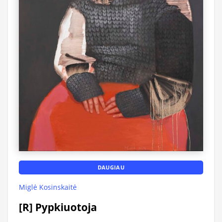
DAUGIAU
Miglė Kosinskaitė
[R] Pypkiuotoja