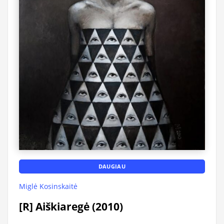
DAUGIAU
Miglė Kosinskaitė
[R] Aiškiaregė (2010)