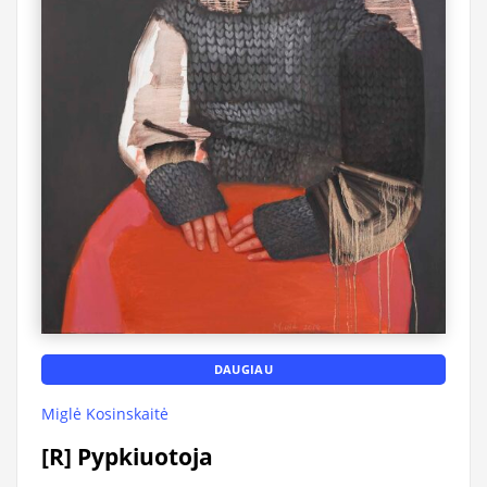
DAUGIAU
Miglė Kosinskaitė
[R] Pypkiuotoja