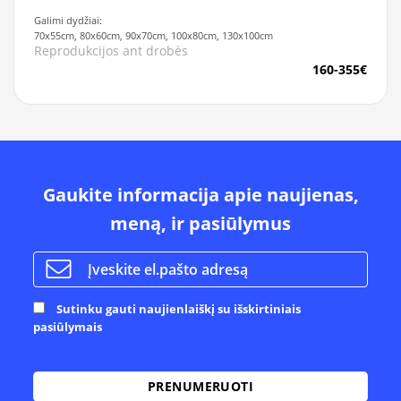
Galimi dydžiai:
70x55cm, 80x60cm, 90x70cm, 100x80cm, 130x100cm
Reprodukcijos ant drobės
160-355€
Gaukite informacija apie naujienas,
meną, ir pasiūlymus
Sutinku gauti naujienlaiškį su išskirtiniais
pasiūlymais