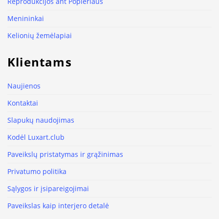
Reprodukcijos ant Popieriaus
Menininkai
Kelionių žemėlapiai
Klientams
Naujienos
Kontaktai
Slapukų naudojimas
Kodėl Luxart.club
Paveikslų pristatymas ir grąžinimas
Privatumo politika
Sąlygos ir įsipareigojimai
Paveikslas kaip interjero detalė