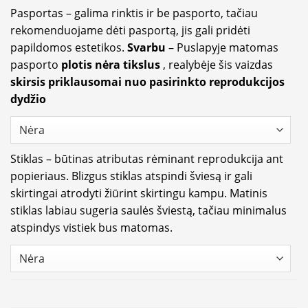
Pasportas – galima rinktis ir be pasporto, tačiau
rekomenduojame dėti pasportą, jis gali pridėti
papildomos estetikos.
Svarbu
– Puslapyje matomas
pasporto
plotis nėra tikslus
, realybėje šis vaizdas
skirsis priklausomai nuo pasirinkto reprodukcijos
dydžio
Stiklas – būtinas atributas rėminant reprodukcija ant
popieriaus. Blizgus stiklas atspindi šviesą ir gali
skirtingai atrodyti žiūrint skirtingu kampu. Matinis
stiklas labiau sugeria saulės šviestą, tačiau minimalus
atspindys vistiek bus matomas.