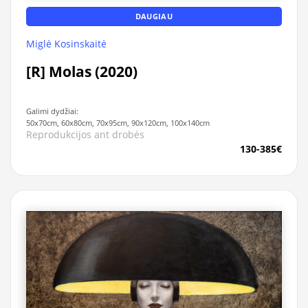
DAUGIAU
Miglė Kosinskaitė
[R] Molas (2020)
Galimi dydžiai:
50x70cm, 60x80cm, 70x95cm, 90x120cm, 100x140cm
Reprodukcijos ant drobės
130-385€