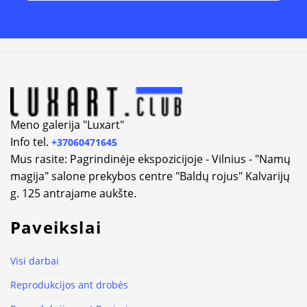
Alternative:
Meno galerija "Luxart"
Info tel.
+37060471645
Mus rasite: Pagrindinėje ekspozicijoje - Vilnius - "Namų
magija" salone prekybos centre "Baldų rojus" Kalvarijų
g. 125 antrajame aukšte.
Paveikslai
Visi darbai
Reprodukcijos ant drobės