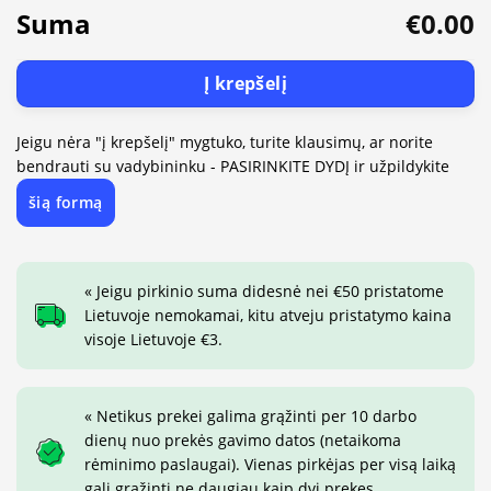
Suma
€0.00
Į krepšelį
Jeigu nėra "į krepšelį" mygtuko, turite klausimų, ar norite
bendrauti su vadybininku - PASIRINKITE DYDĮ ir užpildykite
šią formą
« Jeigu pirkinio suma didesnė nei €50 pristatome
Lietuvoje nemokamai, kitu atveju pristatymo kaina
visoje Lietuvoje €3.
« Netikus prekei galima grąžinti per 10 darbo
dienų nuo prekės gavimo datos (netaikoma
rėminimo paslaugai). Vienas pirkėjas per visą laiką
gali grąžinti ne daugiau kaip dvi prekes