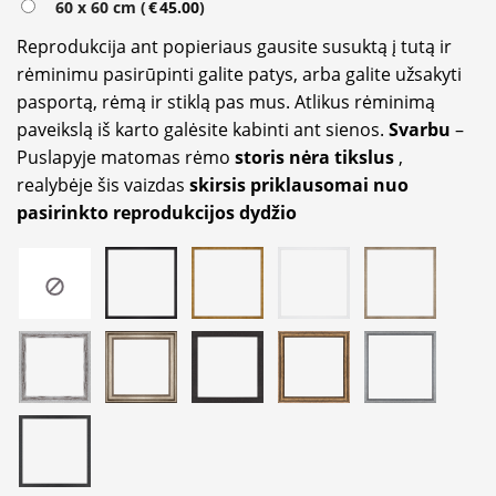
60 x 60 cm (
€
45.00
)
Reprodukcija ant popieriaus gausite susuktą į tutą ir
rėminimu pasirūpinti galite patys, arba galite užsakyti
pasportą, rėmą ir stiklą pas mus. Atlikus rėminimą
paveikslą iš karto galėsite kabinti ant sienos.
Svarbu
–
Puslapyje matomas rėmo
storis nėra tikslus
,
realybėje šis vaizdas
skirsis priklausomai nuo
pasirinkto reprodukcijos dydžio