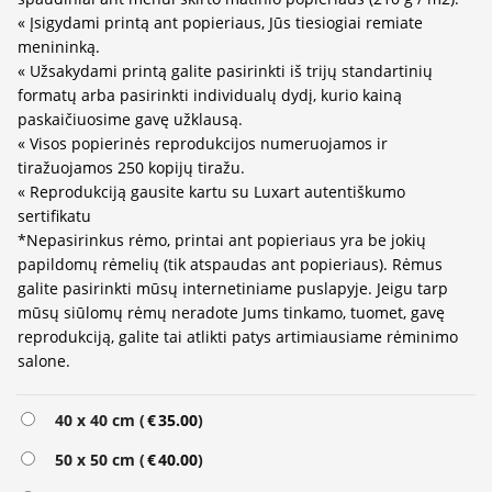
« Įsigydami printą ant popieriaus, Jūs tiesiogiai remiate
menininką.
« Užsakydami printą galite pasirinkti iš trijų standartinių
formatų arba pasirinkti individualų dydį, kurio kainą
paskaičiuosime gavę užklausą.
« Visos popierinės reprodukcijos numeruojamos ir
tiražuojamos 250 kopijų tiražu.
« Reprodukciją gausite kartu su Luxart autentiškumo
sertifikatu
*Nepasirinkus rėmo, printai ant popieriaus yra be jokių
papildomų rėmelių (tik atspaudas ant popieriaus). Rėmus
galite pasirinkti mūsų internetiniame puslapyje. Jeigu tarp
mūsų siūlomų rėmų neradote Jums tinkamo, tuomet, gavę
reprodukciją, galite tai atlikti patys artimiausiame rėminimo
salone.
Alternative:
40 x 40 cm (
€
35.00
)
50 x 50 cm (
€
40.00
)