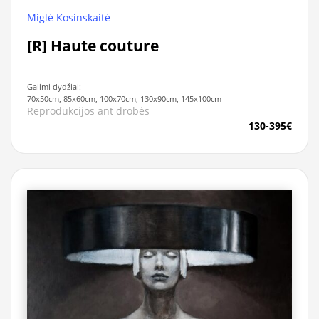
Miglė Kosinskaitė
[R] Haute couture
Galimi dydžiai:
70x50cm, 85x60cm, 100x70cm, 130x90cm, 145x100cm
Reprodukcijos ant drobės
130-395€