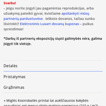
Svarbu!
– Jeigu norite įsigyti jau pagamintas reprodukcijas, arba
užsakymą pateikti gyvai, kviečiame
apsilankyti mūsų
partnerių parduotuvėse.
Ieškote dovanos, tačiau sunku
išsirinkti?
Elektroninis Luxart dovanų kuponas
– puikus
sprendimas!
*Darbų iš partnerių ekspozicijų siųsti galimybės nėra, galima
įsigyti tik vietoje.
Detalės
Pristatymas
Grąžinimas
« Miglės Kosinskaitės printai tai aukščiausios kokybės
spaudiniai ant menui skirto matinio popieriaus (210 g / m2).