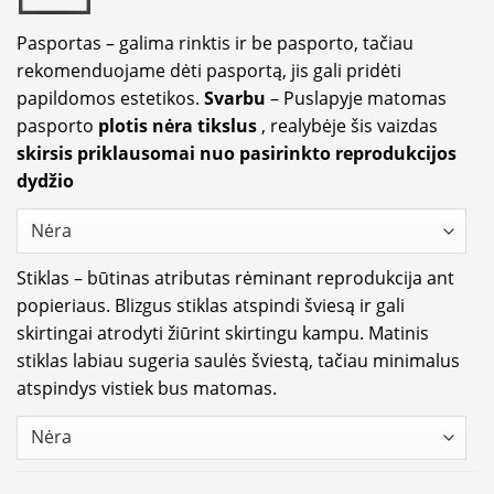
Pasportas – galima rinktis ir be pasporto, tačiau
rekomenduojame dėti pasportą, jis gali pridėti
papildomos estetikos.
Svarbu
– Puslapyje matomas
pasporto
plotis nėra tikslus
, realybėje šis vaizdas
skirsis priklausomai nuo pasirinkto reprodukcijos
dydžio
Stiklas – būtinas atributas rėminant reprodukcija ant
popieriaus. Blizgus stiklas atspindi šviesą ir gali
skirtingai atrodyti žiūrint skirtingu kampu. Matinis
stiklas labiau sugeria saulės šviestą, tačiau minimalus
atspindys vistiek bus matomas.