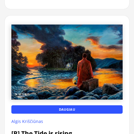
DAUGIAU
Algis Kriščiūnas
[R] The Tide is rising