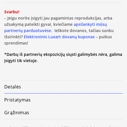
Svarbu!
– Jeigu norite įsigyti jau pagamintas reprodukcijas, arba
užsakymą pateikti gyvai, kviečiame
apsilankyti mūsų
partnerių parduotuvėse.
Ieškote dovanos, tačiau sunku
išsirinkti?
Elektroninis Luxart dovanų kuponas
– puikus
sprendimas!
*Darbų iš partnerių ekspozicijų siųsti galimybės nėra, galima
įsigyti tik vietoje.
Detalės
Pristatymas
Grąžinimas