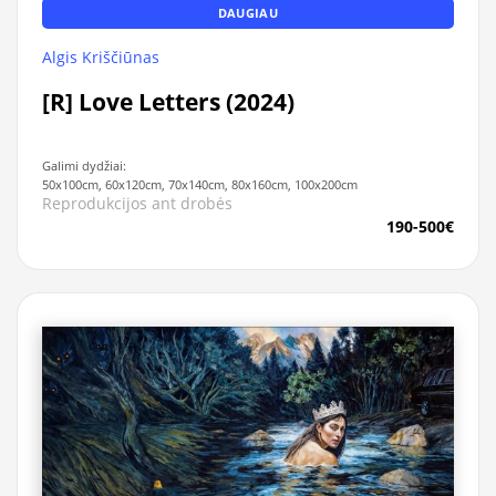
DAUGIAU
Algis Kriščiūnas
[R] Love Letters (2024)
Galimi dydžiai:
50x100cm, 60x120cm, 70x140cm, 80x160cm, 100x200cm
Reprodukcijos ant drobės
190-500€