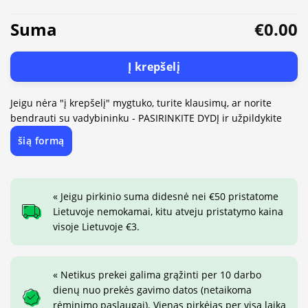
Suma
€0.00
Į krepšelį
Jeigu nėra "į krepšelį" mygtuko, turite klausimų, ar norite
bendrauti su vadybininku - PASIRINKITE DYDĮ ir užpildykite
šią formą
« Jeigu pirkinio suma didesnė nei €50 pristatome
Lietuvoje nemokamai, kitu atveju pristatymo kaina
visoje Lietuvoje €3.
« Netikus prekei galima grąžinti per 10 darbo
dienų nuo prekės gavimo datos (netaikoma
rėminimo paslaugai). Vienas pirkėjas per visą laiką