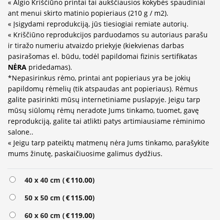
« Algio Kriščiūno printai tai aukščiausios kokybės spaudiniai
ant menui skirto matinio popieriaus (210 g / m2).
« Įsigydami reprodukciją, jūs tiesiogiai remiate autorių.
« Kriščiūno reprodukcijos parduodamos su autoriaus parašu
ir tiražo numeriu atvaizdo priekyje (kiekvienas darbas
pasirašomas el. būdu, todėl papildomai fizinis sertifikatas
NĖRA
pridedamas).
*Nepasirinkus rėmo, printai ant popieriaus yra be jokių
papildomų rėmelių (tik atspaudas ant popieriaus). Rėmus
galite pasirinkti mūsų internetiniame puslapyje. Jeigu tarp
mūsų siūlomų rėmų neradote Jums tinkamo, tuomet, gavę
reprodukciją, galite tai atlikti patys artimiausiame rėminimo
salone..
« Jeigu tarp pateiktų matmenų nėra Jums tinkamo, parašykite
mums žinutę, paskaičiuosime galimus dydžius.
Alternative:
40 x 40 cm (
€
110.00
)
50 x 50 cm (
€
115.00
)
60 x 60 cm (
€
119.00
)