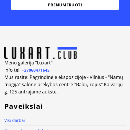
Alternative:
Meno galerija "Luxart"
Info tel.
+37060471645
Mus rasite: Pagrindinėje ekspozicijoje - Vilnius - "Namų
magija" salone prekybos centre "Baldų rojus" Kalvarijų
g. 125 antrajame aukšte.
Paveikslai
Visi darbai