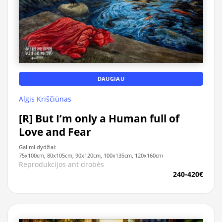
DAUGIAU
Algis Kriščiūnas
[R] But I’m only a Human full of
Love and Fear
Galimi dydžiai:
75x100cm, 80x105cm, 90x120cm, 100x135cm, 120x160cm
Reprodukcijos ant drobės
240-420€