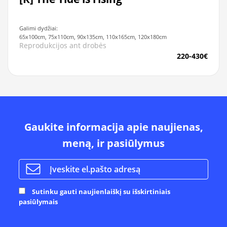
Galimi dydžiai:
65x100cm, 75x110cm, 90x135cm, 110x165cm, 120x180cm
Reprodukcijos ant drobės
220-430€
Gaukite informacija apie naujienas,
meną, ir pasiūlymus
Sutinku gauti naujienlaiškį su išskirtiniais
pasiūlymais