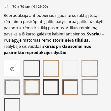
70 x 70 cm (
€
129.00
)
Reprodukcija ant popieriaus gausite susuktą į tutą ir
rėminimu pasirūpinti galite patys, arba galite užsakyti
pasportą, rėmą ir stiklą pas mus. Atlikus rėminimą
paveikslą iš karto galėsite kabinti ant sienos.
Svarbu
–
Puslapyje matomas rėmo
storis nėra tikslus
,
realybėje šis vaizdas
skirsis priklausomai nuo
pasirinkto reprodukcijos dydžio