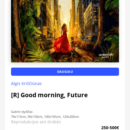
DAUGIAU
Algis Kriščiūnas
[R] Good morning, Future
Galimi dydžiai:
70x115cm, 90x150cm, 100x165cm, 120x200cm
Reprodukcijos ant drobės
250-500€