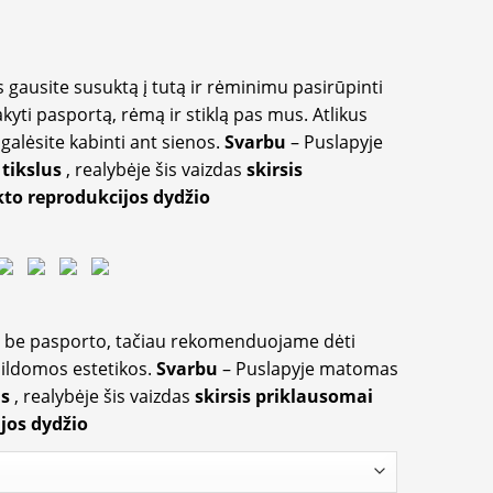
 gausite susuktą į tutą ir rėminimu pasirūpinti
akyti pasportą, rėmą ir stiklą pas mus. Atlikus
galėsite kabinti ant sienos.
Svarbu
– Puslapyje
 tikslus
, realybėje šis vaizdas
skirsis
to reprodukcijos dydžio
ir be pasporto, tačiau rekomenduojame dėti
apildomos estetikos.
Svarbu
– Puslapyje matomas
us
, realybėje šis vaizdas
skirsis priklausomai
jos dydžio