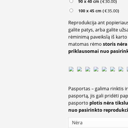
90 x 40 cm (
€
30.00
)
100 x 45 cm (
€
35.00
)
Reprodukcija ant popieriaus
galite patys, arba galite užs
rėminimą paveikslą iš karto 
matomas rėmo
storis nėra
priklausomai nuo pasirink
Pasportas – galima rinktis 
pasportą, jis gali pridėti p
pasporto
plotis nėra tiksl
nuo pasirinkto reprodukci