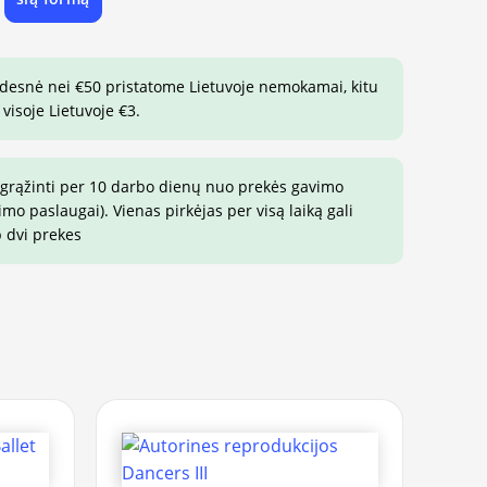
e
idesnė nei €50 pristatome Lietuvoje nemokamai, kitu
visoje Lietuvoje €3.
 grąžinti per 10 darbo dienų nuo prekės gavimo
o paslaugai). Vienas pirkėjas per visą laiką gali
p dvi prekes