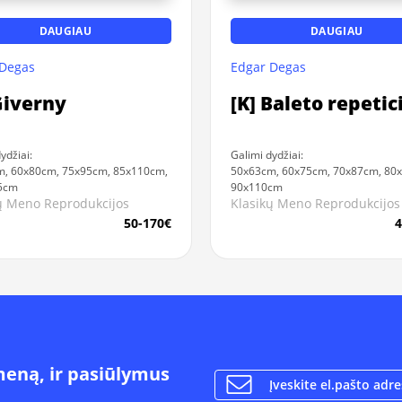
DAUGIAU
DAUGIAU
 Degas
Edgar Degas
Giverny
[K] Baleto repetici
ydžiai:
Galimi dydžiai:
, 60x80cm, 75x95cm, 85x110cm,
50x63cm, 60x75cm, 70x87cm, 80
5cm
90x110cm
ų Meno Reprodukcijos
Klasikų Meno Reprodukcijos
50-170€
4
meną, ir pasiūlymus