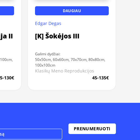
DAUGIAU
Edgar Degas
ja II
[K] Šokėjos III
Galimi dydžiai:
x100cm,
50x50cm, 60x60cm, 70x70cm, 80x80cm,
100x100cm
Klasikų Meno Reprodukcijos
5-130€
45-135€