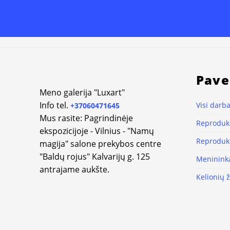
Pave
Meno galerija "Luxart"
Info tel.
Visi darba
+37060471645
Mus rasite: Pagrindinėje
Reprodukc
ekspozicijoje - Vilnius - "Namų
Reprodukc
magija" salone prekybos centre
"Baldų rojus" Kalvarijų g. 125
Meninink
antrajame aukšte.
Kelionių 