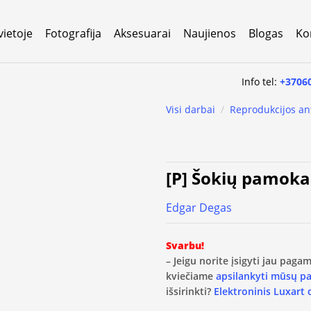
vietoje
Fotografija
Aksesuarai
Naujienos
Blogas
Ko
Info tel:
+3706
Visi darbai
/
Reprodukcijos an
[P] Šokių pamoka
Edgar Degas
Svarbu!
– Jeigu norite įsigyti jau pag
kviečiame
apsilankyti mūsų p
išsirinkti?
Elektroninis Luxart