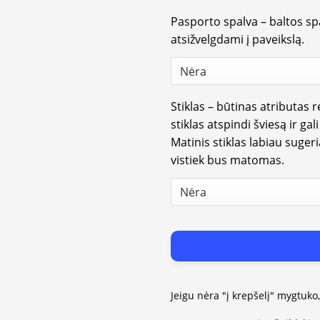
Pasporto spalva – baltos spa
atsižvelgdami į paveikslą.
Stiklas – būtinas atributas 
stiklas atspindi šviesą ir gal
Matinis stiklas labiau suger
vistiek bus matomas.
Jeigu nėra "į krepšelį" mygtuko