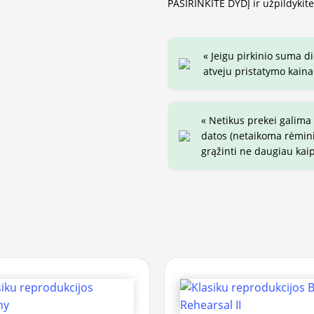
PASIRINKITE DYDĮ ir užpildykit
« Jeigu pirkinio suma d
atveju pristatymo kaina 
« Netikus prekei galima
datos (netaikoma rėminim
grąžinti ne daugiau kai