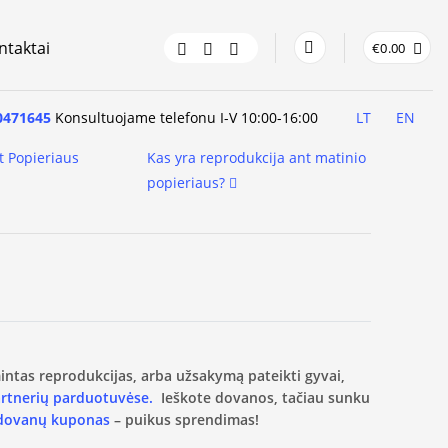
ntaktai
€
0.00
0471645
Konsultuojame telefonu I-V 10:00-16:00
LT
EN
t Popieriaus
Kas yra reprodukcija ant matinio
popieriaus?
amintas reprodukcijas, arba užsakymą pateikti gyvai,
artnerių parduotuvėse.
Ieškote dovanos, tačiau sunku
 dovanų kuponas
– puikus sprendimas!