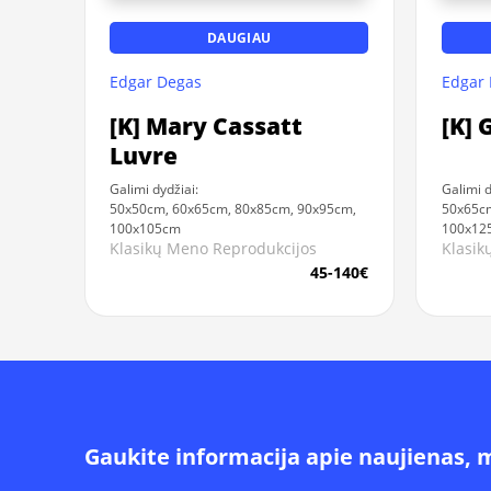
DAUGIAU
Edgar Degas
Edgar
[K] Mary Cassatt
[K] 
Luvre
Galimi dydžiai:
Galimi d
50x50cm, 60x65cm, 80x85cm, 90x95cm,
50x65cm
100x105cm
100x12
Klasikų Meno Reprodukcijos
Klasik
45-140€
Gaukite informacija apie naujienas, 