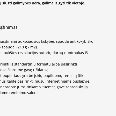
 siųsti galimybės nėra, galima įsigyti tik vietoje.
ąžinimas
spausdinami aukščiausios kokybės spauda ant kokybiško
 spaudai (210 g / m2).
t aukštos rezoliucijos autorių darbų nuotraukas iš
rinkti iš standartinių formatų arba pasirinkti
paskaičiuosime gavę užklausą.
t popieriaus yra be jokių papildomų rėmelių (tik
us galite pasirinkti mūsų internetiniame puslapyje.
neradote Jums tinkamo, tuomet, gavę reprodukciją,
ausiame rėminimo salone.