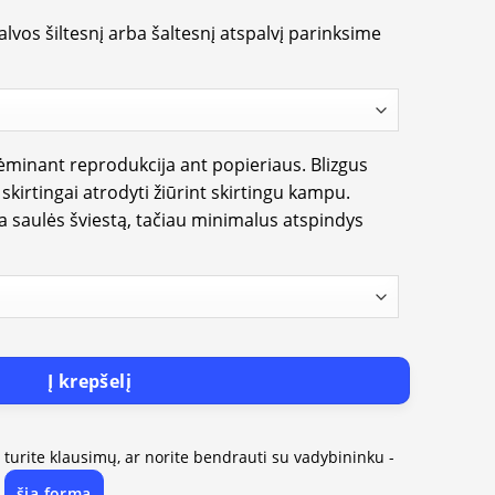
lvos šiltesnį arba šaltesnį atspalvį parinksime
rėminant reprodukcija ant popieriaus. Blizgus
i skirtingai atrodyti žiūrint skirtingu kampu.
ia saulės šviestą, tačiau minimalus atspindys
Į krepšelį
, turite klausimų, ar norite bendrauti su vadybininku -
šią formą