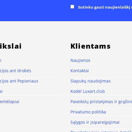
Sutinku gauti naujienlaiškį s
ikslai
Klientams
i
Naujienos
ijos ant drobės
Kontaktai
ijos ant Popieriaus
Slapukų naudojimas
ai
Kodėl Luxart.club
žemėlapiai
Paveikslų pristatymas ir grąži
Privatumo politika
Sąlygos ir įsipareigojimai