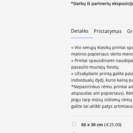
*Darbų iš partnerių ekspozicijų
Detalės
Pristatymas
Gr
« Visi senųjų klasikų printai 
matinio popieriaus skirto meno
« Printai spausdinami naudojan
pasaulio muziejų fondų.
« Užsakydami printą galite pasi
individualų dydį, kurio kainą 
*Nepasirinkus rėmo, printai an
atspaudas ant popieriaus). Rėm
Jeigu tarp mūsų siūlomų rėmų 
galite tai atlikti patys artimi
65 x 30 cm (
€
25.00
)