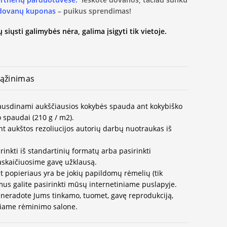
 dovanų kuponas
– puikus sprendimas!
 siųsti galimybės nėra, galima įsigyti tik vietoje.
ąžinimas
spausdinami aukščiausios kokybės spauda ant kokybiško
 spaudai (210 g / m2).
t aukštos rezoliucijos autorių darbų nuotraukas iš
rinkti iš standartinių formatų arba pasirinkti
paskaičiuosime gavę užklausą.
t popieriaus yra be jokių papildomų rėmelių (tik
us galite pasirinkti mūsų internetiniame puslapyje.
neradote Jums tinkamo, tuomet, gavę reprodukciją,
ausiame rėminimo salone.