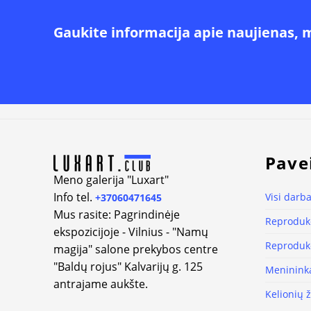
Gaukite informacija apie naujienas, 
Alternative:
Pave
Meno galerija "Luxart"
Info tel.
Visi darba
+37060471645
Mus rasite: Pagrindinėje
Reprodukc
ekspozicijoje - Vilnius - "Namų
Reprodukc
magija" salone prekybos centre
"Baldų rojus" Kalvarijų g. 125
Meninink
antrajame aukšte.
Kelionių 