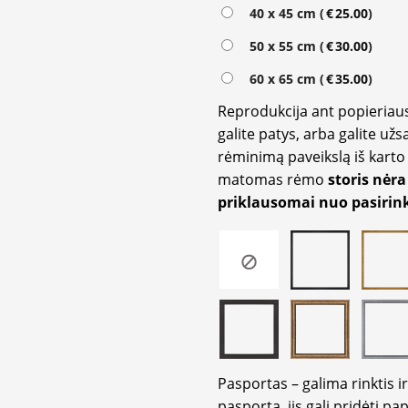
Alternative:
40 x 45 cm (
€
25.00
)
50 x 55 cm (
€
30.00
)
60 x 65 cm (
€
35.00
)
Reprodukcija ant popieriaus
galite patys, arba galite užs
rėminimą paveikslą iš karto 
matomas rėmo
storis nėra
priklausomai nuo pasirink
Pasportas – galima rinktis 
pasportą, jis gali pridėti p