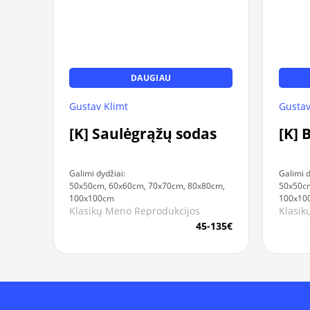
DAUGIAU
Gustav Klimt
Gustav
[K] Saulėgrąžų sodas
[K] 
Galimi dydžiai:
Galimi d
50x50cm, 60x60cm, 70x70cm, 80x80cm,
50x50cm
100x100cm
100x10
Klasikų Meno Reprodukcijos
Klasik
45-135€