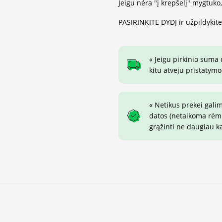
Jeigu nėra "į krepšelį" mygtuko
PASIRINKITE DYDĮ ir užpildykit
« Jeigu pirkinio suma
kitu atveju pristatymo
« Netikus prekei gali
datos (netaikoma rėmin
grąžinti ne daugiau k