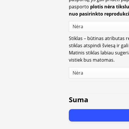
pasporto
plotis nėra tiksl
nuo pasirinkto reprodukci
Stiklas – būtinas atributas 
stiklas atspindi šviesą ir gal
Matinis stiklas labiau suger
vistiek bus matomas.
Suma