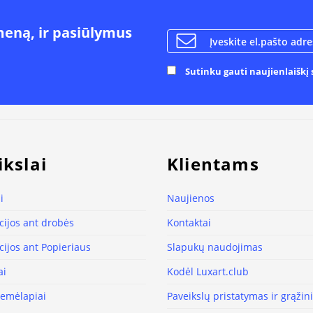
meną, ir pasiūlymus
Sutinku gauti naujienlaiškį s
ikslai
Klientams
i
Naujienos
ijos ant drobės
Kontaktai
ijos ant Popieriaus
Slapukų naudojimas
ai
Kodėl Luxart.club
žemėlapiai
Paveikslų pristatymas ir grąži