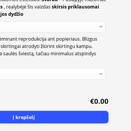
us
, realybėje šis vaizdas
skirsis priklausomai
jos dydžio
rėminant reprodukcija ant popieriaus. Blizgus
i skirtingai atrodyti žiūrint skirtingu kampu.
ia saulės šviestą, tačiau minimalus atspindys
€0.00
Į krepšelį