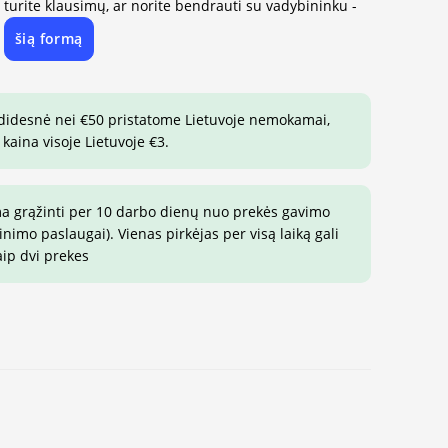
, turite klausimų, ar norite bendrauti su vadybininku -
šią formą
e
 didesnė nei €50 pristatome Lietuvoje nemokamai,
 kaina visoje Lietuvoje €3.
ma grąžinti per 10 darbo dienų nuo prekės gavimo
imo paslaugai). Vienas pirkėjas per visą laiką gali
aip dvi prekes