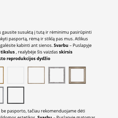
 gausite susuktą į tutą ir rėminimu pasirūpinti
akyti pasportą, rėmą ir stiklą pas mus. Atlikus
galėsite kabinti ant sienos.
Svarbu
– Puslapyje
 tikslus
, realybėje šis vaizdas
skirsis
to reprodukcijos dydžio
ir be pasporto, tačiau rekomenduojame dėti
apildomos estetikos.
Svarbu
– Puslapyje matomas