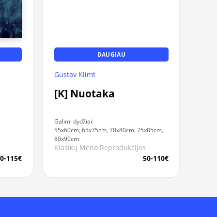
DAUGIAU
Gustav Klimt
[K] Nuotaka
Galimi dydžiai:
55x60cm, 65x75cm, 70x80cm, 75x85cm,
80x90cm
Klasikų Meno Reprodukcijos
0-115€
50-110€