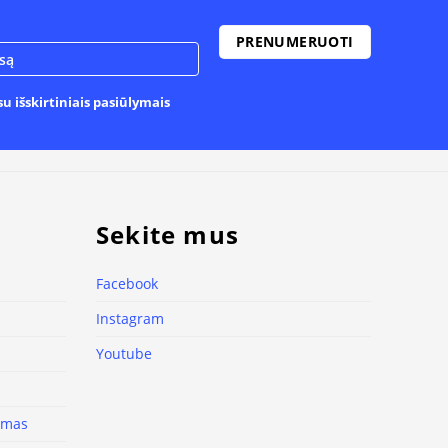
u išskirtiniais pasiūlymais
Sekite mus
Facebook
Instagram
Youtube
nimas