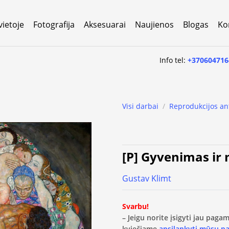
vietoje
Fotografija
Aksesuarai
Naujienos
Blogas
Ko
Info tel:
+370604716
Visi darbai
/
Reprodukcijos an
[P] Gyvenimas ir 
Gustav Klimt
Svarbu!
– Jeigu norite įsigyti jau pag
kviečiame
apsilankyti mūsų p