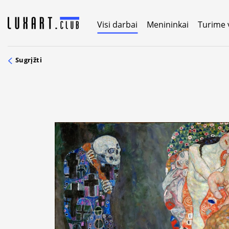
Skip
to
Visi darbai
Menininkai
Turime 
content
Sugrįžti