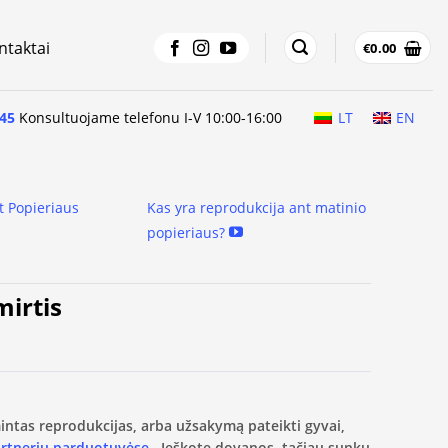
ntaktai
€
0.00
45
Konsultuojame telefonu I-V 10:00-16:00
LT
EN
t Popieriaus
Kas yra reprodukcija ant matinio
popieriaus?
mirtis
amintas reprodukcijas, arba užsakymą pateikti gyvai,
artnerių parduotuvėse.
Ieškote dovanos, tačiau sunku