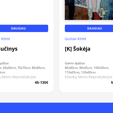
DAUGIAU
DAUGIAU
 Klimt
Gustav Klimt
Bučinys
[K] Šokėja
ydžiai:
Galimi dydžiai:
, 60x60cm, 70x70cm, 80x80cm,
80x40cm, 90x45cm, 100x50cm,
0cm
110x65cm, 120x60cm
ų Meno Reprodukcijos
Klasikų Meno Reprodukcijos
45-135€
5