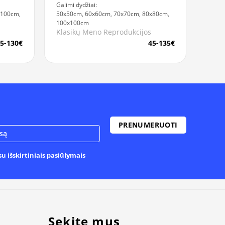
Galimi dydžiai:
x100cm,
50x50cm, 60x60cm, 70x70cm, 80x80cm,
100x100cm
Klasikų Meno Reprodukcijos
5-130€
45-135€
u išskirtiniais pasiūlymais
Sekite mus