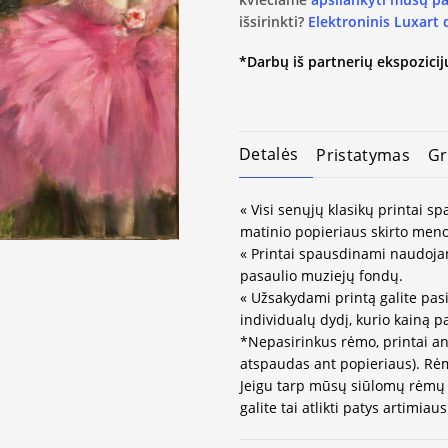
išsirinkti?
Elektroninis Luxart
*Darbų iš partnerių ekspozicijų
Detalės
Pristatymas
Gr
« Visi senųjų klasikų printai 
matinio popieriaus skirto meno
« Printai spausdinami naudojan
pasaulio muziejų fondų.
« Užsakydami printą galite pasi
individualų dydį, kurio kainą 
*Nepasirinkus rėmo, printai an
atspaudas ant popieriaus). Rėm
Jeigu tarp mūsų siūlomų rėmų 
galite tai atlikti patys artimi