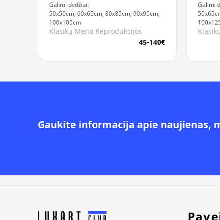
Galimi dydžiai:
Galimi d
50x50cm, 60x65cm, 80x85cm, 90x95cm,
50x65cm
100x105cm
100x12
Klasikų Meno Reprodukcijos
Klasik
45-140€
Gaukite informacija apie naujienas, 
Alternative:
Pave