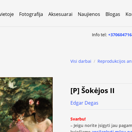
vietoje
Fotografija
Aksesuarai
Naujienos
Blogas
Ko
Info tel:
+370604716
Visi darbai
/
Reprodukcijos an
[P] Šokėjos II
Edgar Degas
Svarbu!
– Jeigu norite įsigyti jau pag
kviečiame
apsilankyti mūsų p