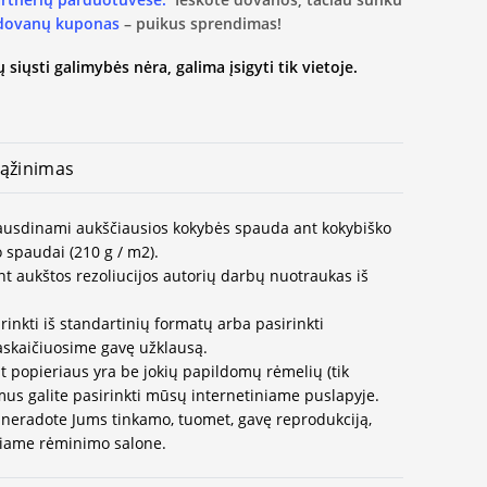
 dovanų kuponas
– puikus sprendimas!
 siųsti galimybės nėra, galima įsigyti tik vietoje.
ąžinimas
spausdinami aukščiausios kokybės spauda ant kokybiško
 spaudai (210 g / m2).
t aukštos rezoliucijos autorių darbų nuotraukas iš
rinkti iš standartinių formatų arba pasirinkti
paskaičiuosime gavę užklausą.
t popieriaus yra be jokių papildomų rėmelių (tik
us galite pasirinkti mūsų internetiniame puslapyje.
neradote Jums tinkamo, tuomet, gavę reprodukciją,
ausiame rėminimo salone.