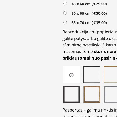
Alternative:
45 x 60 cm (
€
25.00
)
50 x 65 cm (
€
30.00
)
55 x 70 cm (
€
35.00
)
Reprodukcija ant popieriaus
galite patys, arba galite užs
rėminimą paveikslą iš karto 
matomas rėmo
storis nėra
priklausomai nuo pasirink
Pasportas – galima rinktis 
pasportą, jis gali pridėti p