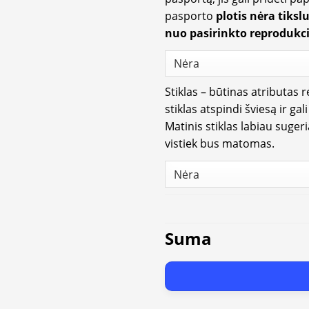
pasporto
plotis nėra tiksl
nuo pasirinkto reprodukci
Stiklas – būtinas atributas 
stiklas atspindi šviesą ir gal
Matinis stiklas labiau suger
vistiek bus matomas.
Suma