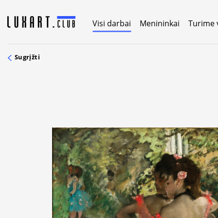
Skip
to
Visi darbai
Menininkai
Turime 
content
Sugrįžti