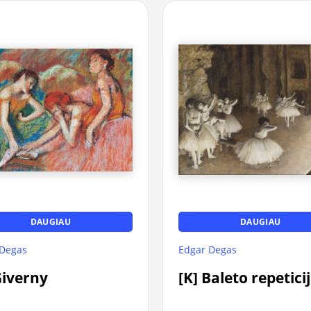
DAUGIAU
DAUGIAU
Edgar Degas
 Degas
[K] Baleto repeticij
Giverny