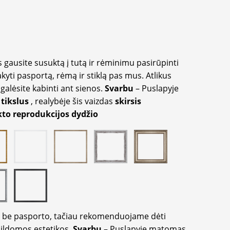
 gausite susuktą į tutą ir rėminimu pasirūpinti
akyti pasportą, rėmą ir stiklą pas mus. Atlikus
galėsite kabinti ant sienos.
Svarbu
– Puslapyje
 tikslus
, realybėje šis vaizdas
skirsis
to reprodukcijos dydžio
ir be pasporto, tačiau rekomenduojame dėti
apildomos estetikos.
Svarbu
– Puslapyje matomas