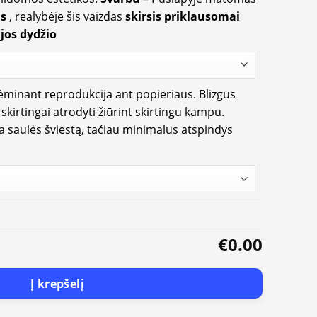
us
, realybėje šis vaizdas
skirsis priklausomai
jos dydžio
rėminant reprodukcija ant popieriaus. Blizgus
i skirtingai atrodyti žiūrint skirtingu kampu.
ia saulės šviestą, tačiau minimalus atspindys
€0.00
Į krepšelį