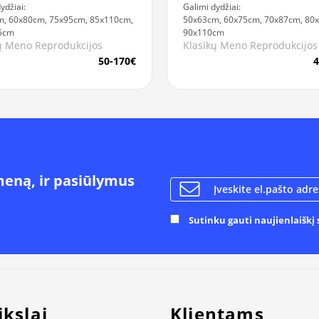
Galimi dydžiai:
ydžiai:
50x63cm, 60x75cm, 70x87cm, 80
, 60x80cm, 75x95cm, 85x110cm,
90x110cm
5cm
Klasikų Meno Reprodukcijos
ų Meno Reprodukcijos
4
50-170€
meną, ir pasiūlymus
Sutinku gauti naujienlaiškį s
ikslai
Klientams