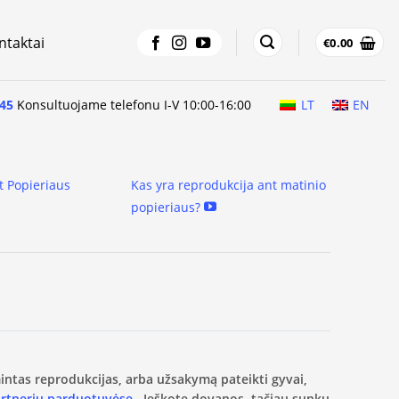
ntaktai
€
0.00
45
Konsultuojame telefonu I-V 10:00-16:00
LT
EN
t Popieriaus
Kas yra reprodukcija ant matinio
popieriaus?
amintas reprodukcijas, arba užsakymą pateikti gyvai,
artnerių parduotuvėse.
Ieškote dovanos, tačiau sunku