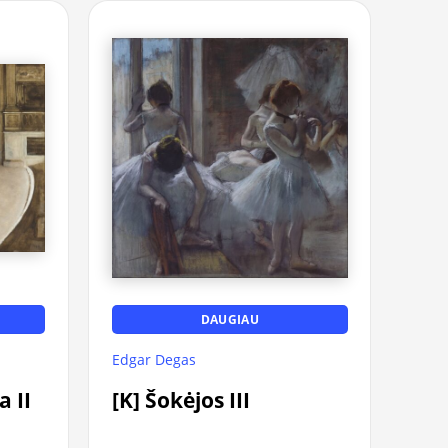
DAUGIAU
Edgar Degas
a II
[K] Šokėjos III