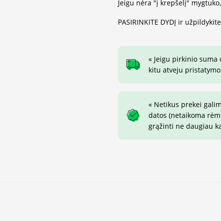
Jeigu nėra "į krepšelį" mygtuko
PASIRINKITE DYDĮ ir užpildykit
« Jeigu pirkinio suma
kitu atveju pristatymo
« Netikus prekei gali
datos (netaikoma rėmin
grąžinti ne daugiau k