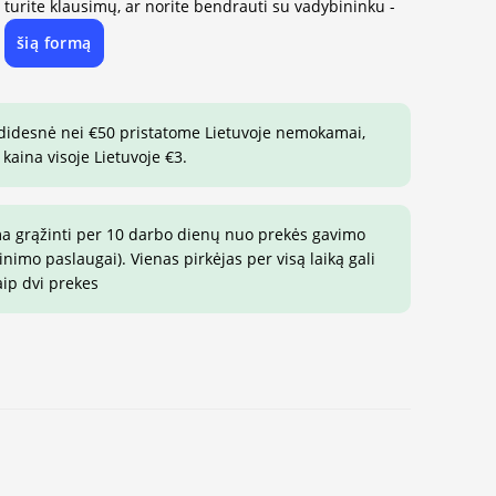
, turite klausimų, ar norite bendrauti su vadybininku -
šią formą
e
 didesnė nei €50 pristatome Lietuvoje nemokamai,
 kaina visoje Lietuvoje €3.
ma grąžinti per 10 darbo dienų nuo prekės gavimo
imo paslaugai). Vienas pirkėjas per visą laiką gali
aip dvi prekes