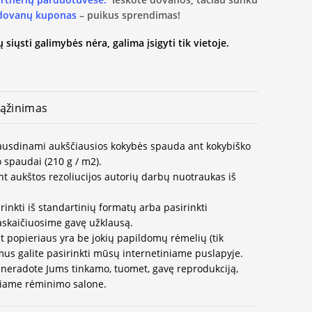
 dovanų kuponas
– puikus sprendimas!
 siųsti galimybės nėra, galima įsigyti tik vietoje.
ąžinimas
spausdinami aukščiausios kokybės spauda ant kokybiško
 spaudai (210 g / m2).
t aukštos rezoliucijos autorių darbų nuotraukas iš
rinkti iš standartinių formatų arba pasirinkti
paskaičiuosime gavę užklausą.
t popieriaus yra be jokių papildomų rėmelių (tik
us galite pasirinkti mūsų internetiniame puslapyje.
neradote Jums tinkamo, tuomet, gavę reprodukciją,
ausiame rėminimo salone.