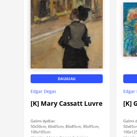
DAUGIAU
Edgar Degas
Edgar
[K] Mary Cassatt Luvre
[K] 
Galimi dydžiai:
Galimi d
50x50cm, 60x65cm, 80x85cm, 90x95cm,
50x65cm
100x105cm
100x12