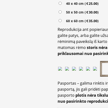
Alternative:
40 x 40 cm (
€
25.00
)
50 x 50 cm (
€
30.00
)
60 x 60 cm (
€
35.00
)
Reprodukcija ant popieriaus
galite patys, arba galite užs
rėminimą paveikslą iš karto 
matomas rėmo
storis nėra
priklausomai nuo pasirink
Pasportas – galima rinktis 
pasportą, jis gali pridėti p
pasporto
plotis nėra tiksl
nuo pasirinkto reprodukci