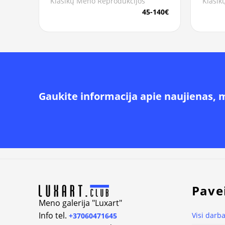
Klasikų Meno Reprodukcijos
Klasik
45-140€
Gaukite informacija apie naujienas, 
Alternative:
Pave
Meno galerija "Luxart"
Info tel.
Visi darba
+37060471645