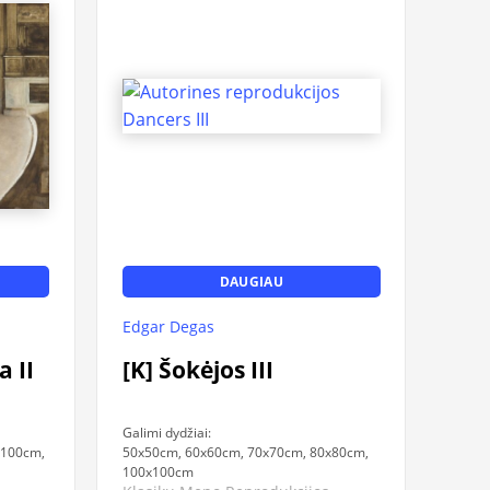
DAUGIAU
Edgar Degas
a II
[K] Šokėjos III
Galimi dydžiai:
x100cm,
50x50cm, 60x60cm, 70x70cm, 80x80cm,
100x100cm