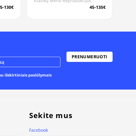
Klasikų Meno Reprodukcijos
5-130€
45-135€
u išskirtiniais pasiūlymais
Sekite mus
Facebook