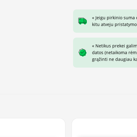
« Jeigu pirkinio suma
kitu atveju pristatymo
« Netikus prekei gali
datos (netaikoma rėmin
grąžinti ne daugiau k