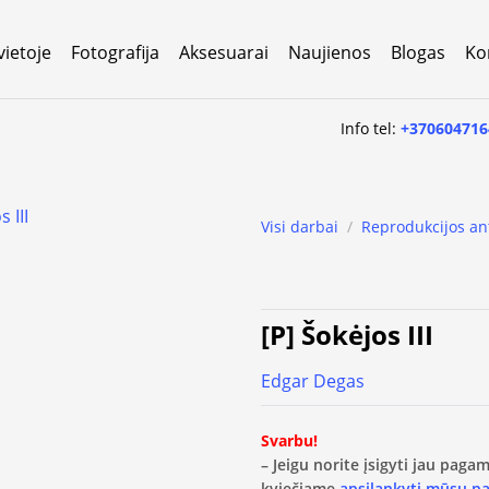
vietoje
Fotografija
Aksesuarai
Naujienos
Blogas
Ko
Info tel:
+370604716
Visi darbai
/
Reprodukcijos an
[P] Šokėjos III
Edgar Degas
Svarbu!
– Jeigu norite įsigyti jau pag
kviečiame
apsilankyti mūsų p