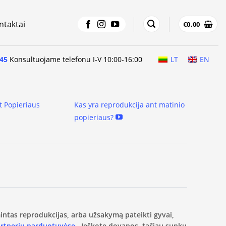
ntaktai
€
0.00
45
Konsultuojame telefonu I-V 10:00-16:00
LT
EN
t Popieriaus
Kas yra reprodukcija ant matinio
popieriaus?
amintas reprodukcijas, arba užsakymą pateikti gyvai,
artnerių parduotuvėse.
Ieškote dovanos, tačiau sunku