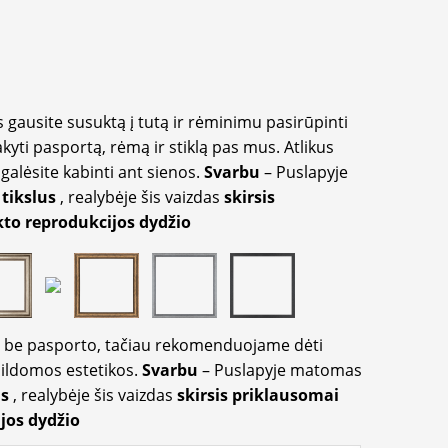
 gausite susuktą į tutą ir rėminimu pasirūpinti
akyti pasportą, rėmą ir stiklą pas mus. Atlikus
galėsite kabinti ant sienos.
Svarbu
– Puslapyje
 tikslus
, realybėje šis vaizdas
skirsis
to reprodukcijos dydžio
ir be pasporto, tačiau rekomenduojame dėti
apildomos estetikos.
Svarbu
– Puslapyje matomas
us
, realybėje šis vaizdas
skirsis priklausomai
jos dydžio