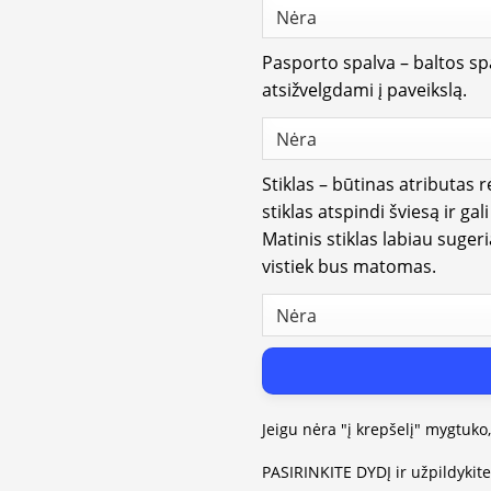
Pasporto spalva – baltos spa
atsižvelgdami į paveikslą.
Stiklas – būtinas atributas 
stiklas atspindi šviesą ir gal
Matinis stiklas labiau suger
vistiek bus matomas.
Jeigu nėra "į krepšelį" mygtuko
PASIRINKITE DYDĮ ir užpildykit