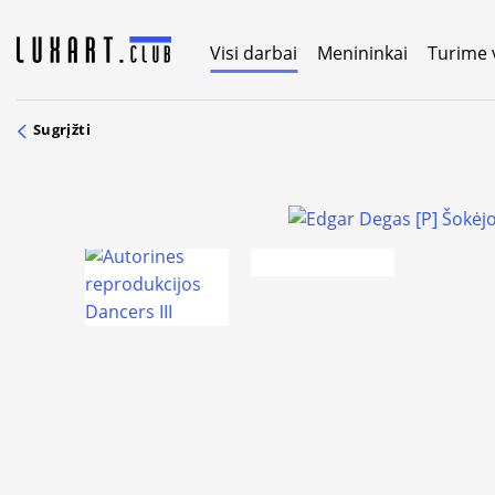
Skip
to
Visi darbai
Menininkai
Turime 
content
Sugrįžti