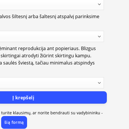
lvos šiltesnį arba šaltesnį atspalvį parinksime
rėminant reprodukcija ant popieriaus. Blizgus
i skirtingai atrodyti žiūrint skirtingu kampu.
ia saulės šviestą, tačiau minimalus atspindys
Į krepšelį
, turite klausimų, ar norite bendrauti su vadybininku -
šią formą
e