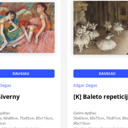
DAUGIAU
DAUGIAU
Edgar Degas
 Degas
[K] Baleto repeticij
Giverny
Galimi dydžiai:
ydžiai:
50x63cm, 60x75cm, 70x87cm, 80
, 60x80cm, 75x95cm, 85x110cm,
90x110cm
5cm