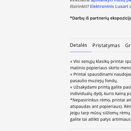
išsirinkti?
Elektroninis Luxart
*Darbų iš partnerių ekspozicijų
Detalės
Pristatymas
Gr
« Visi senųjų klasikų printai 
matinio popieriaus skirto meno
« Printai spausdinami naudojan
pasaulio muziejų fondų.
« Užsakydami printą galite pasi
individualų dydį, kurio kainą 
*Nepasirinkus rėmo, printai an
atspaudas ant popieriaus). Rėm
Jeigu tarp mūsų siūlomų rėmų 
galite tai atlikti patys artimi