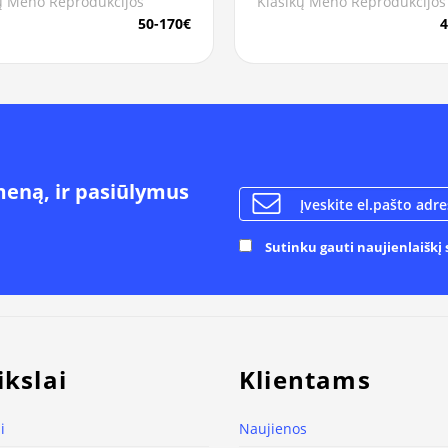
Klasikų Meno Reprodukcijos
ų Meno Reprodukcijos
4
50-170€
meną, ir pasiūlymus
Sutinku gauti naujienlaiškį s
ikslai
Klientams
i
Naujienos