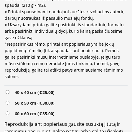
spaudai (210 g / m2).
« Printai spausdinami naudojant aukštos rezoliucijos autorių
darbų nuotraukas iš pasaulio muziejų fondų.
« Užsakydami printą galite pasirinkti iš standartinių formatų
arba pasirinkti individualų dydį, kurio kainą paskaičiuosime
gavę užklausą.
*Nepasirinkus rėmo, printai ant popieriaus yra be jokių
papildomų rėmelių (tik atspaudas ant popieriaus). Rėmus
galite pasirinkti mūsų internetiniame puslapyje. Jeigu tarp
mūsų siūlomų rėmų neradote Jums tinkamo, tuomet, gavę
reprodukciją, galite tai atlikti patys artimiausiame rėminimo
salone.
Alternative:
40 x 40 cm (
€
25.00
)
50 x 50 cm (
€
30.00
)
60 x 60 cm (
€
35.00
)
Reprodukcija ant popieriaus gausite susuktą į tutą ir
rėminimu pasirūpinti galite patys, arba galite užsakyti