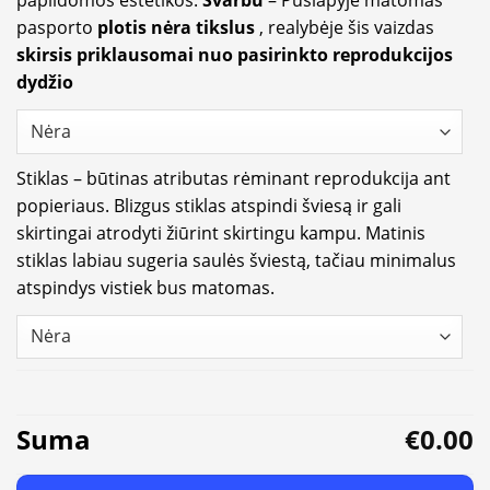
papildomos estetikos.
Svarbu
– Puslapyje matomas
pasporto
plotis nėra tikslus
, realybėje šis vaizdas
skirsis priklausomai nuo pasirinkto reprodukcijos
dydžio
Stiklas – būtinas atributas rėminant reprodukcija ant
popieriaus. Blizgus stiklas atspindi šviesą ir gali
skirtingai atrodyti žiūrint skirtingu kampu. Matinis
stiklas labiau sugeria saulės šviestą, tačiau minimalus
atspindys vistiek bus matomas.
Suma
€0.00