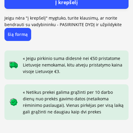
Į krepšelį
Jeigu nėra "į krepšelį" mygtuko, turite klausimų, ar norite
bendrauti su vadybininku - PASIRINKITE DYDĮ ir užpildykite
šią formą
« Jeigu pirkinio suma didesnė nei €50 pristatome
Lietuvoje nemokamai, kitu atveju pristatymo kaina
visoje Lietuvoje €3.
« Netikus prekei galima grąžinti per 10 darbo
dienų nuo prekės gavimo datos (netaikoma
rėminimo paslaugai). Vienas pirkėjas per visą laiką
gali grąžinti ne daugiau kaip dvi prekes