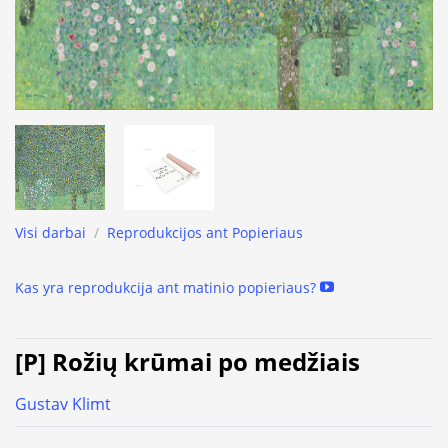
Visi darbai
/
Reprodukcijos ant Popieriaus
Kas yra reprodukcija ant matinio popieriaus?
[P] Rožių krūmai po medžiais
Gustav Klimt