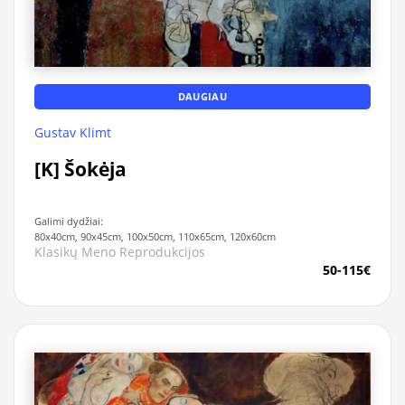
DAUGIAU
Gustav Klimt
[K] Šokėja
Galimi dydžiai:
80x40cm, 90x45cm, 100x50cm, 110x65cm, 120x60cm
Klasikų Meno Reprodukcijos
50-115€