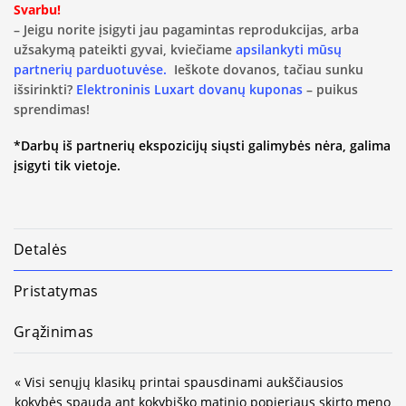
Svarbu!
– Jeigu norite įsigyti jau pagamintas reprodukcijas, arba
užsakymą pateikti gyvai, kviečiame
apsilankyti mūsų
partnerių parduotuvėse.
Ieškote dovanos, tačiau sunku
išsirinkti?
Elektroninis Luxart dovanų kuponas
– puikus
sprendimas!
*Darbų iš partnerių ekspozicijų siųsti galimybės nėra, galima
įsigyti tik vietoje.
Detalės
Pristatymas
Grąžinimas
« Visi senųjų klasikų printai spausdinami aukščiausios
kokybės spauda ant kokybiško matinio popieriaus skirto meno