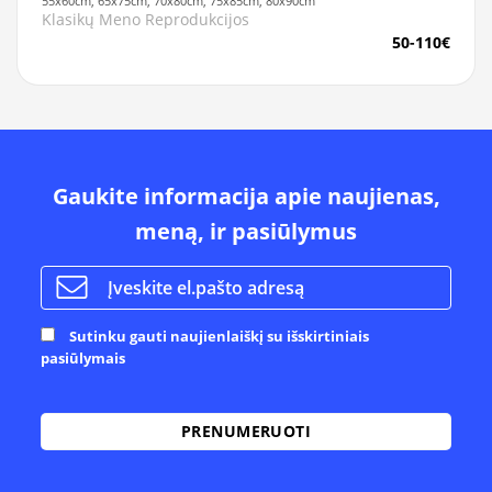
55x60cm, 65x75cm, 70x80cm, 75x85cm, 80x90cm
Klasikų Meno Reprodukcijos
50-110€
Gaukite informacija apie naujienas,
meną, ir pasiūlymus
Sutinku gauti naujienlaiškį su išskirtiniais
pasiūlymais