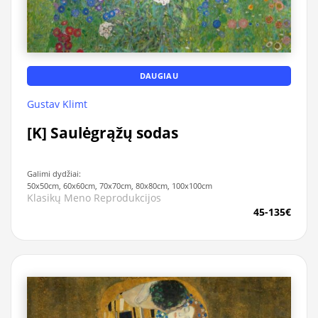
DAUGIAU
Gustav Klimt
[K] Saulėgrąžų sodas
Galimi dydžiai:
50x50cm, 60x60cm, 70x70cm, 80x80cm, 100x100cm
Klasikų Meno Reprodukcijos
45-135€