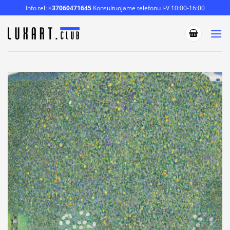
Skip
Info tel:
+37060471645
Konsultuojame telefonu I-V 10:00-16:00
to
content