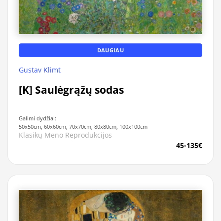
DAUGIAU
Gustav Klimt
[K] Saulėgrąžų sodas
Galimi dydžiai:
50x50cm, 60x60cm, 70x70cm, 80x80cm, 100x100cm
Klasikų Meno Reprodukcijos
45-135€