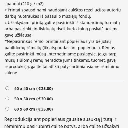
spaudai (210 g / m2).
« Printai spausdinami naudojant aukštos rezoliucijos autorių
darbų nuotraukas iš pasaulio muziejų fondų.
« Užsakydami printą galite pasirinkti iš standartinių formatų
arba pasirinkti individualų dydį, kurio kainą paskaičiuosime
gavę užklausą.
*Nepasirinkus rėmo, printai ant popieriaus yra be jokių
papildomų rėmelių (tik atspaudas ant popieriaus). Rėmus
galite pasirinkti mūsų internetiniame puslapyje. Jeigu tarp
mūsų siūlomų rėmų neradote Jums tinkamo, tuomet, gavę
reprodukciją, galite tai atlikti patys artimiausiame rėminimo
salone.
Alternative:
40 x 40 cm (
€
25.00
)
50 x 50 cm (
€
30.00
)
60 x 60 cm (
€
35.00
)
Reprodukcija ant popieriaus gausite susuktą į tutą ir
rėminimu pasirūpinti galite patys, arba galite užsakyti