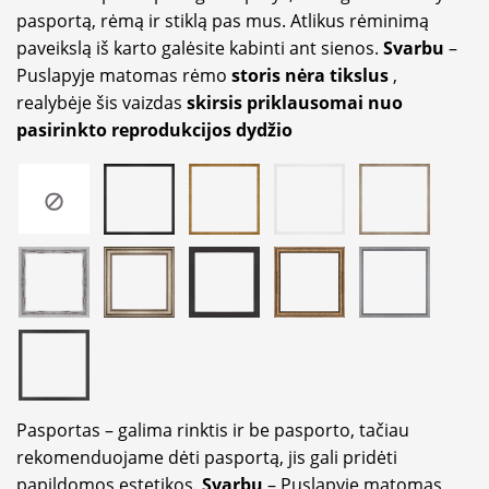
pasportą, rėmą ir stiklą pas mus. Atlikus rėminimą
paveikslą iš karto galėsite kabinti ant sienos.
Svarbu
–
Puslapyje matomas rėmo
storis nėra tikslus
,
realybėje šis vaizdas
skirsis priklausomai nuo
pasirinkto reprodukcijos dydžio
Pasportas – galima rinktis ir be pasporto, tačiau
rekomenduojame dėti pasportą, jis gali pridėti
papildomos estetikos.
Svarbu
– Puslapyje matomas