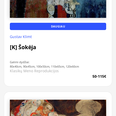
DAUGIAU
Gustav Klimt
[K] Šokėja
Galimi dydžiai:
80x40cm, 90x45cm, 100x50cm, 110x65cm, 120x60cm
Klasikų Meno Reprodukcijos
50-115€