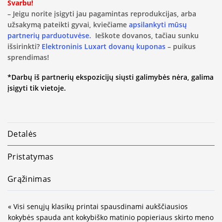
Svarbu!
– Jeigu norite įsigyti jau pagamintas reprodukcijas, arba
užsakymą pateikti gyvai, kviečiame
apsilankyti mūsų
partnerių parduotuvėse.
Ieškote dovanos, tačiau sunku
išsirinkti?
Elektroninis Luxart dovanų kuponas
– puikus
sprendimas!
*Darbų iš partnerių ekspozicijų siųsti galimybės nėra, galima
įsigyti tik vietoje.
Detalės
Pristatymas
Grąžinimas
« Visi senųjų klasikų printai spausdinami aukščiausios
kokybės spauda ant kokybiško matinio popieriaus skirto meno