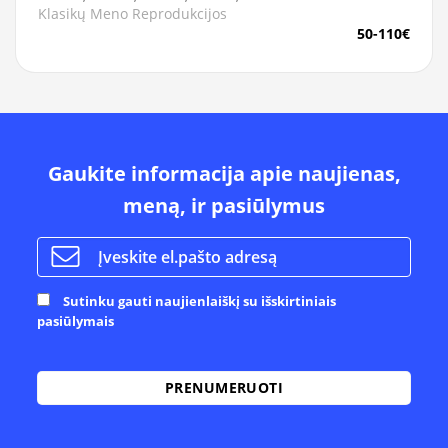
Klasikų Meno Reprodukcijos
50-110€
Gaukite informacija apie naujienas,
meną, ir pasiūlymus
Sutinku gauti naujienlaiškį su išskirtiniais
pasiūlymais