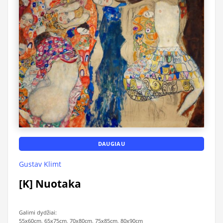
DAUGIAU
Gustav Klimt
[K] Nuotaka
Galimi dydžiai:
55x60cm, 65x75cm, 70x80cm, 75x85cm, 80x90cm