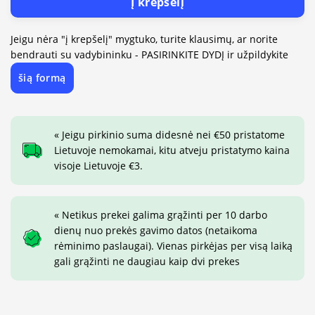
Į krepšelį
Jeigu nėra "į krepšelį" mygtuko, turite klausimų, ar norite
bendrauti su vadybininku - PASIRINKITE DYDĮ ir užpildykite
šią formą
« Jeigu pirkinio suma didesnė nei €50 pristatome
Lietuvoje nemokamai, kitu atveju pristatymo kaina
visoje Lietuvoje €3.
« Netikus prekei galima grąžinti per 10 darbo
dienų nuo prekės gavimo datos (netaikoma
rėminimo paslaugai). Vienas pirkėjas per visą laiką
gali grąžinti ne daugiau kaip dvi prekes