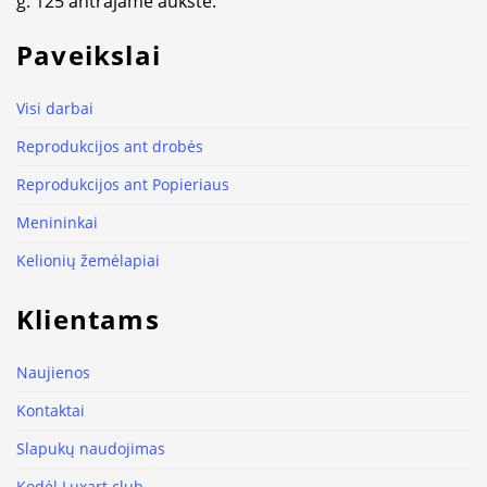
g. 125 antrajame aukšte.
Paveikslai
Visi darbai
Reprodukcijos ant drobės
Reprodukcijos ant Popieriaus
Menininkai
Kelionių žemėlapiai
Klientams
Naujienos
Kontaktai
Slapukų naudojimas
Kodėl Luxart.club