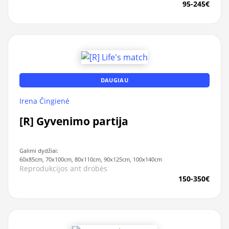
95-245€
DAUGIAU
Irena Čingienė
[R] Gyvenimo partija
Galimi dydžiai:
60x85cm, 70x100cm, 80x110cm, 90x125cm, 100x140cm
Reprodukcijos ant drobės
150-350€