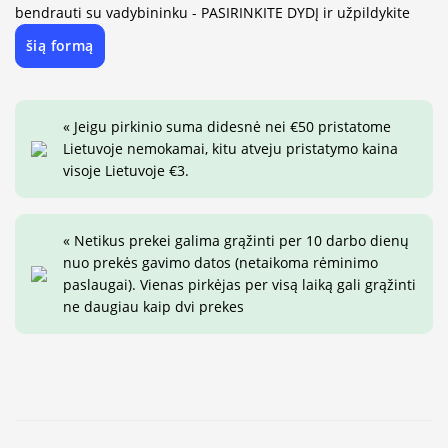
bendrauti su vadybininku - PASIRINKITE DYDĮ ir užpildykite
šią formą
« Jeigu pirkinio suma didesnė nei €50 pristatome
Lietuvoje nemokamai, kitu atveju pristatymo kaina
visoje Lietuvoje €3.
« Netikus prekei galima grąžinti per 10 darbo dienų
nuo prekės gavimo datos (netaikoma rėminimo
paslaugai). Vienas pirkėjas per visą laiką gali grąžinti
ne daugiau kaip dvi prekes