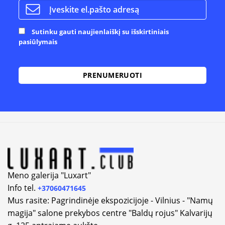
Sutinku gauti naujienlaiškį su išskirtiniais
pasiūlymais
Meno galerija "Luxart"
Info tel.
+37060471645
Mus rasite: Pagrindinėje ekspozicijoje - Vilnius - "Namų
magija" salone prekybos centre "Baldų rojus" Kalvarijų