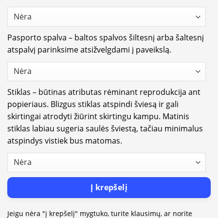
Pasporto spalva – baltos spalvos šiltesnį arba šaltesnį
atspalvį parinksime atsižvelgdami į paveikslą.
Stiklas – būtinas atributas rėminant reprodukcija ant
popieriaus. Blizgus stiklas atspindi šviesą ir gali
skirtingai atrodyti žiūrint skirtingu kampu. Matinis
stiklas labiau sugeria saulės šviestą, tačiau minimalus
atspindys vistiek bus matomas.
Į krepšelį
Jeigu nėra "į krepšelį" mygtuko, turite klausimų, ar norite