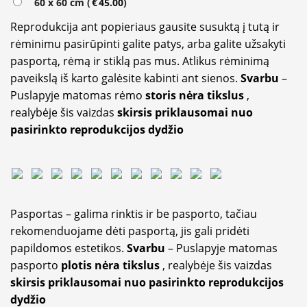
60 x 60 cm (
€
45.00
)
Reprodukcija ant popieriaus gausite susuktą į tutą ir
rėminimu pasirūpinti galite patys, arba galite užsakyti
pasportą, rėmą ir stiklą pas mus. Atlikus rėminimą
paveikslą iš karto galėsite kabinti ant sienos.
Svarbu
–
Puslapyje matomas rėmo
storis nėra tikslus
,
realybėje šis vaizdas
skirsis priklausomai nuo
pasirinkto reprodukcijos dydžio
Pasportas – galima rinktis ir be pasporto, tačiau
rekomenduojame dėti pasportą, jis gali pridėti
papildomos estetikos.
Svarbu
– Puslapyje matomas
pasporto
plotis nėra tikslus
, realybėje šis vaizdas
skirsis priklausomai nuo pasirinkto reprodukcijos
dydžio