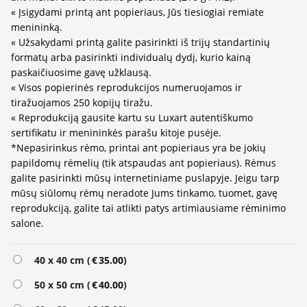
« Įsigydami printą ant popieriaus, Jūs tiesiogiai remiate
menininką.
« Užsakydami printą galite pasirinkti iš trijų standartinių
formatų arba pasirinkti individualų dydį, kurio kainą
paskaičiuosime gavę užklausą.
« Visos popierinės reprodukcijos numeruojamos ir
tiražuojamos 250 kopijų tiražu.
« Reprodukciją gausite kartu su Luxart autentiškumo
sertifikatu ir menininkės parašu kitoje pusėje.
*Nepasirinkus rėmo, printai ant popieriaus yra be jokių
papildomų rėmelių (tik atspaudas ant popieriaus). Rėmus
galite pasirinkti mūsų internetiniame puslapyje. Jeigu tarp
mūsų siūlomų rėmų neradote Jums tinkamo, tuomet, gavę
reprodukciją, galite tai atlikti patys artimiausiame rėminimo
salone.
40 x 40 cm (
€
35.00
)
50 x 50 cm (
€
40.00
)