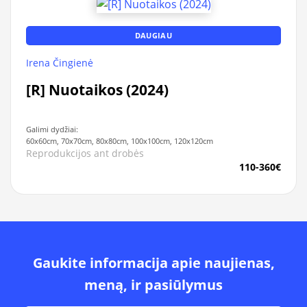
DAUGIAU
Irena Čingienė
[R] Nuotaikos (2024)
Galimi dydžiai:
60x60cm, 70x70cm, 80x80cm, 100x100cm, 120x120cm
Reprodukcijos ant drobės
110-360€
Gaukite informacija apie naujienas,
meną, ir pasiūlymus