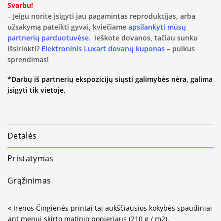
Svarbu!
– Jeigu norite įsigyti jau pagamintas reprodukcijas, arba
užsakymą pateikti gyvai, kviečiame
apsilankyti mūsų
partnerių parduotuvėse.
Ieškote dovanos, tačiau sunku
išsirinkti?
Elektroninis Luxart dovanų kuponas
– puikus
sprendimas!
*Darbų iš partnerių ekspozicijų siųsti galimybės nėra, galima
įsigyti tik vietoje.
Detalės
Pristatymas
Grąžinimas
« Irenos Čingienės printai tai aukščiausios kokybės spaudiniai
ant menui skirto matinio popieriaus (210 g / m2).