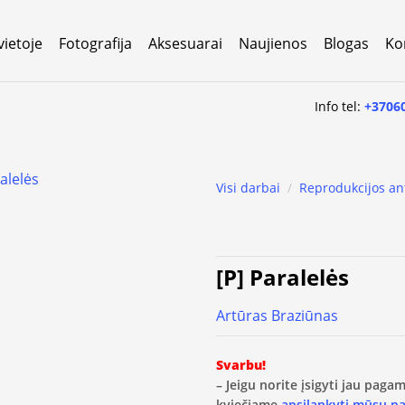
vietoje
Fotografija
Aksesuarai
Naujienos
Blogas
Ko
Info tel:
+3706
Visi darbai
/
Reprodukcijos an
[P] Paralelės
Artūras Braziūnas
Svarbu!
– Jeigu norite įsigyti jau pag
kviečiame
apsilankyti mūsų p