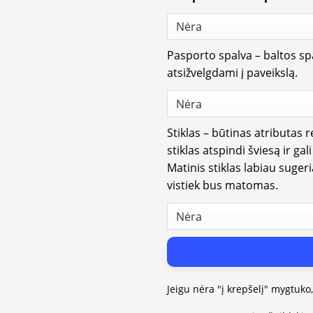
Pasporto spalva – baltos spa
atsižvelgdami į paveikslą.
Stiklas – būtinas atributas 
stiklas atspindi šviesą ir gal
Matinis stiklas labiau suger
vistiek bus matomas.
Jeigu nėra "į krepšelį" mygtuko