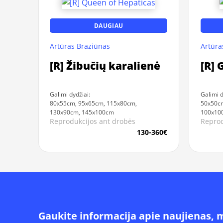
DAUGIAU
Artūras Braziūnas
Artūra
[R] Žibučių karalienė
[R] 
Galimi dydžiai:
Galimi d
80x55cm, 95x65cm, 115x80cm,
50x50cm
130x90cm, 145x100cm
100x10
Reprodukcijos ant drobės
Reprod
130-360€
Gaukite informacija apie naujienas, 