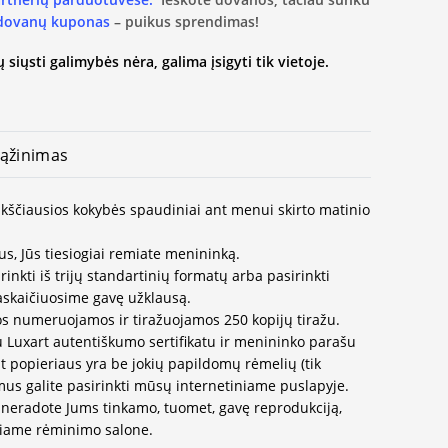
 dovanų kuponas
– puikus sprendimas!
 siųsti galimybės nėra, galima įsigyti tik vietoje.
ąžinimas
aukščiausios kokybės spaudiniai ant menui skirto matinio
us, Jūs tiesiogiai remiate menininką.
inkti iš trijų standartinių formatų arba pasirinkti
paskaičiuosime gavę užklausą.
os numeruojamos ir tiražuojamos 250 kopijų tiražu.
u Luxart autentiškumo sertifikatu ir menininko parašu
t popieriaus yra be jokių papildomų rėmelių (tik
us galite pasirinkti mūsų internetiniame puslapyje.
neradote Jums tinkamo, tuomet, gavę reprodukciją,
ausiame rėminimo salone.