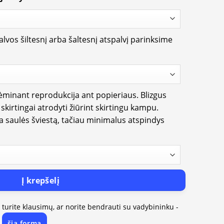
lvos šiltesnį arba šaltesnį atspalvį parinksime
rėminant reprodukcija ant popieriaus. Blizgus
i skirtingai atrodyti žiūrint skirtingu kampu.
ia saulės šviestą, tačiau minimalus atspindys
Į krepšelį
, turite klausimų, ar norite bendrauti su vadybininku -
šią formą