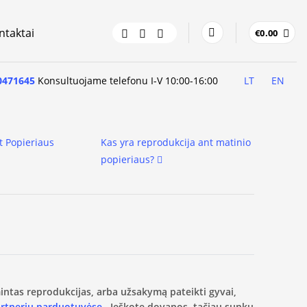
ntaktai
€
0.00
0471645
Konsultuojame telefonu I-V 10:00-16:00
LT
EN
t Popieriaus
Kas yra reprodukcija ant matinio
popieriaus?
amintas reprodukcijas, arba užsakymą pateikti gyvai,
artnerių parduotuvėse.
Ieškote dovanos, tačiau sunku