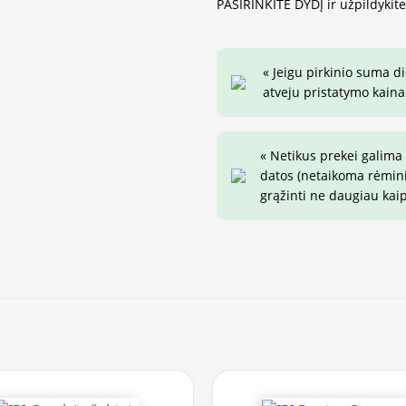
PASIRINKITE DYDĮ ir užpildykit
« Jeigu pirkinio suma d
atveju pristatymo kaina 
« Netikus prekei galima
datos (netaikoma rėminim
grąžinti ne daugiau kai