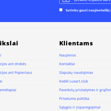
Sutinku gauti naujienlaiškį s
ikslai
Klientams
i
Naujienos
ijos ant drobės
Kontaktai
ijos ant Popieriaus
Slapukų naudojimas
ai
Kodėl Luxart.club
žemėlapiai
Paveikslų pristatymas ir grąži
Privatumo politika
Sąlygos ir įsipareigojimai