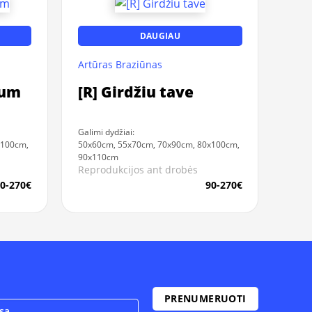
DAUGIAU
Artūras Braziūnas
tum
[R] Girdžiu tave
Galimi dydžiai:
x100cm,
50x60cm, 55x70cm, 70x90cm, 80x100cm,
90x110cm
Reprodukcijos ant drobės
0-270€
90-270€