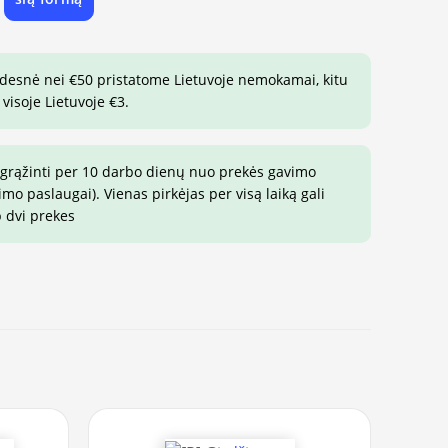
e
idesnė nei €50 pristatome Lietuvoje nemokamai, kitu
visoje Lietuvoje €3.
 grąžinti per 10 darbo dienų nuo prekės gavimo
o paslaugai). Vienas pirkėjas per visą laiką gali
p dvi prekes