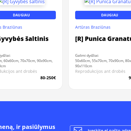
DAUGIAU
DAUGIAU
s Braziūnas
Artūras Braziūnas
Gyvybės šaltinis
[R] Punica Grana
ydžiai:
Galimi dydžiai:
, 60x60cm, 70x70cm, 90x90cm,
50x60cm, 55x70cm, 70x90cm, 80
0cm
90x110cm
ukcijos ant drobės
Reprodukcijos ant drobės
80-250€
9
meną, ir pasiūlymus