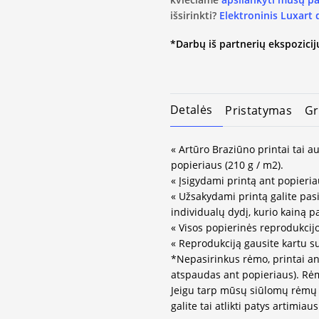
išsirinkti?
Elektroninis Luxart
*Darbų iš partnerių ekspozicijų
Detalės
Pristatymas
Gr
« Artūro Braziūno printai tai 
popieriaus (210 g / m2).
« Įsigydami printą ant popieria
« Užsakydami printą galite pasir
individualų dydį, kurio kainą 
« Visos popierinės reprodukcij
« Reprodukciją gausite kartu s
*Nepasirinkus rėmo, printai an
atspaudas ant popieriaus). Rėm
Jeigu tarp mūsų siūlomų rėmų 
galite tai atlikti patys artimi