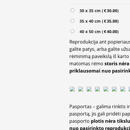
Alternative:
30 x 35 cm (
€
30.00
)
35 x 40 cm (
€
35.00
)
40 x 50 cm (
€
40.00
)
Reprodukcija ant popieriaus
galite patys, arba galite užs
rėminimą paveikslą iš karto 
matomas rėmo
storis nėra
priklausomai nuo pasirink
Pasportas – galima rinktis 
pasportą, jis gali pridėti p
pasporto
plotis nėra tiksl
nuo pasirinkto reprodukci