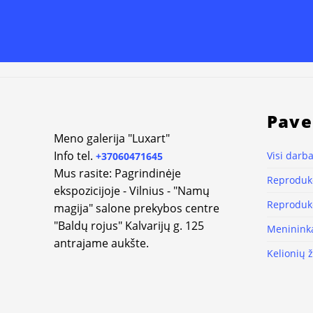
Alternative:
Pave
Meno galerija "Luxart"
Info tel.
Visi darba
+37060471645
Mus rasite: Pagrindinėje
Reprodukc
ekspozicijoje - Vilnius - "Namų
Reprodukc
magija" salone prekybos centre
"Baldų rojus" Kalvarijų g. 125
Meninink
antrajame aukšte.
Kelionių 