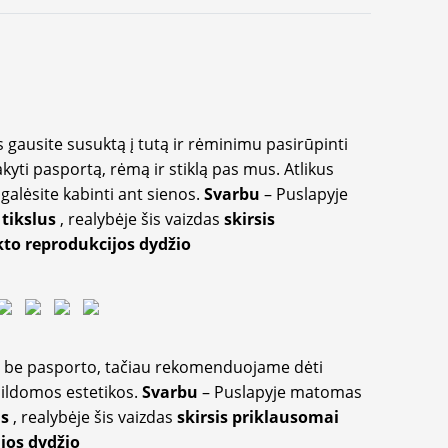
 gausite susuktą į tutą ir rėminimu pasirūpinti
akyti pasportą, rėmą ir stiklą pas mus. Atlikus
galėsite kabinti ant sienos.
Svarbu
– Puslapyje
 tikslus
, realybėje šis vaizdas
skirsis
to reprodukcijos dydžio
ir be pasporto, tačiau rekomenduojame dėti
apildomos estetikos.
Svarbu
– Puslapyje matomas
us
, realybėje šis vaizdas
skirsis priklausomai
jos dydžio