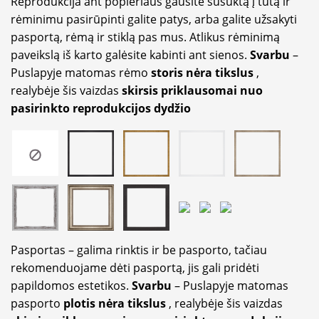
Reprodukcija ant popieriaus gausite susuktą į tutą ir
rėminimu pasirūpinti galite patys, arba galite užsakyti
pasportą, rėmą ir stiklą pas mus. Atlikus rėminimą
paveikslą iš karto galėsite kabinti ant sienos.
Svarbu
–
Puslapyje matomas rėmo
storis nėra tikslus
,
realybėje šis vaizdas
skirsis priklausomai nuo
pasirinkto reprodukcijos dydžio
Pasportas – galima rinktis ir be pasporto, tačiau
rekomenduojame dėti pasportą, jis gali pridėti
papildomos estetikos.
Svarbu
– Puslapyje matomas
pasporto
plotis nėra tikslus
, realybėje šis vaizdas