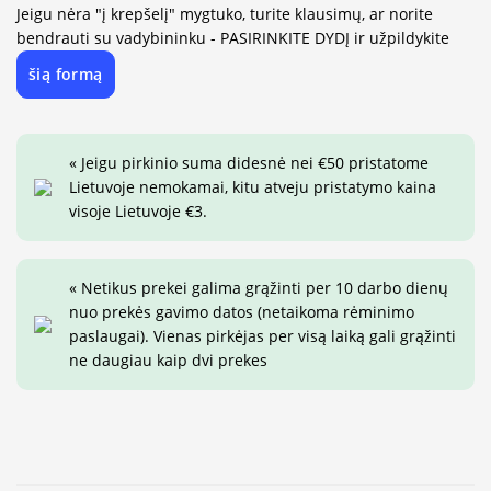
Jeigu nėra "į krepšelį" mygtuko, turite klausimų, ar norite
bendrauti su vadybininku - PASIRINKITE DYDĮ ir užpildykite
šią formą
« Jeigu pirkinio suma didesnė nei €50 pristatome
Lietuvoje nemokamai, kitu atveju pristatymo kaina
visoje Lietuvoje €3.
« Netikus prekei galima grąžinti per 10 darbo dienų
nuo prekės gavimo datos (netaikoma rėminimo
paslaugai). Vienas pirkėjas per visą laiką gali grąžinti
ne daugiau kaip dvi prekes