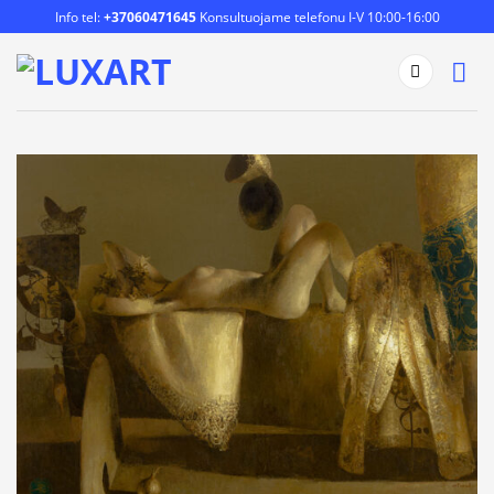
Skip
Info tel:
+37060471645
Konsultuojame telefonu I-V 10:00-16:00
to
content