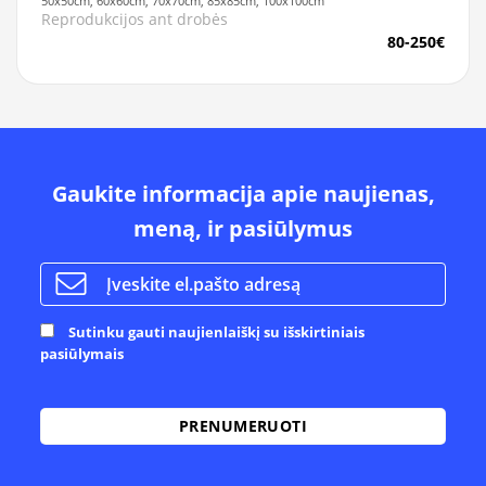
50x50cm, 60x60cm, 70x70cm, 85x85cm, 100x100cm
Reprodukcijos ant drobės
80-250€
Gaukite informacija apie naujienas,
meną, ir pasiūlymus
Sutinku gauti naujienlaiškį su išskirtiniais
pasiūlymais