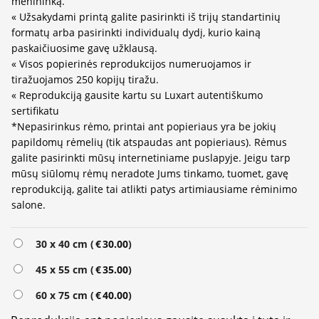
menininką.
« Užsakydami printą galite pasirinkti iš trijų standartinių
formatų arba pasirinkti individualų dydį, kurio kainą
paskaičiuosime gavę užklausą.
« Visos popierinės reprodukcijos numeruojamos ir
tiražuojamos 250 kopijų tiražu.
« Reprodukciją gausite kartu su Luxart autentiškumo
sertifikatu
*Nepasirinkus rėmo, printai ant popieriaus yra be jokių
papildomų rėmelių (tik atspaudas ant popieriaus). Rėmus
galite pasirinkti mūsų internetiniame puslapyje. Jeigu tarp
mūsų siūlomų rėmų neradote Jums tinkamo, tuomet, gavę
reprodukciją, galite tai atlikti patys artimiausiame rėminimo
salone.
30 x 40 cm (
€
30.00
)
45 x 55 cm (
€
35.00
)
60 x 75 cm (
€
40.00
)