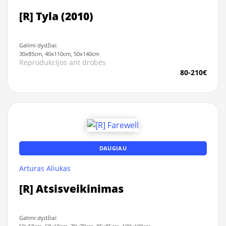
[R] Tyla (2010)
Galimi dydžiai:
30x85cm, 40x110cm, 50x140cm
Reprodukcijos ant drobės
80-210€
DAUGIAU
Arturas Aliukas
[R] Atsisveikinimas
Galimi dydžiai: