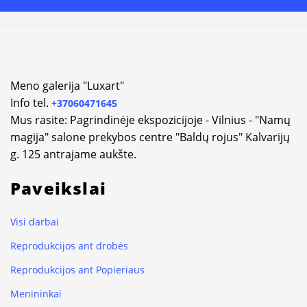
Meno galerija "Luxart"
Info tel.
+37060471645
Mus rasite: Pagrindinėje ekspozicijoje - Vilnius - "Namų
magija" salone prekybos centre "Baldų rojus" Kalvarijų
g. 125 antrajame aukšte.
Paveikslai
Visi darbai
Reprodukcijos ant drobės
Reprodukcijos ant Popieriaus
Menininkai