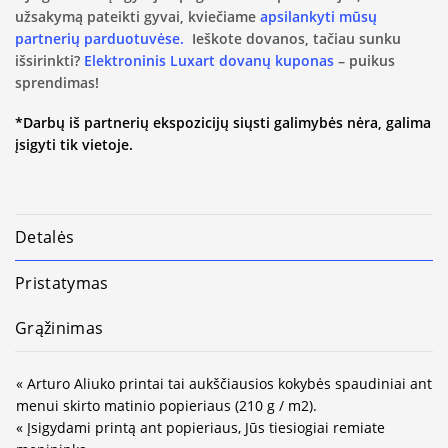
užsakymą pateikti gyvai, kviečiame
apsilankyti mūsų
partnerių parduotuvėse.
Ieškote dovanos, tačiau sunku
išsirinkti?
Elektroninis Luxart dovanų kuponas
– puikus
sprendimas!
*Darbų iš partnerių ekspozicijų siųsti galimybės nėra, galima
įsigyti tik vietoje.
Detalės
Pristatymas
Grąžinimas
« Arturo Aliuko printai tai aukščiausios kokybės spaudiniai ant
menui skirto matinio popieriaus (210 g / m2).
« Įsigydami printą ant popieriaus, Jūs tiesiogiai remiate