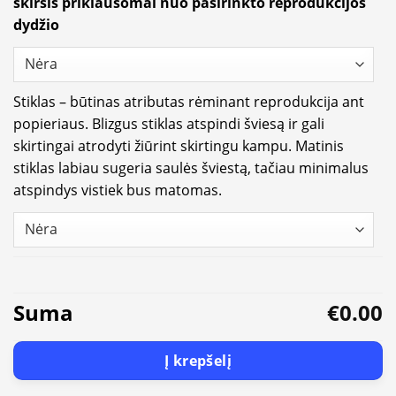
skirsis priklausomai nuo pasirinkto reprodukcijos
dydžio
Stiklas – būtinas atributas rėminant reprodukcija ant
popieriaus. Blizgus stiklas atspindi šviesą ir gali
skirtingai atrodyti žiūrint skirtingu kampu. Matinis
stiklas labiau sugeria saulės šviestą, tačiau minimalus
atspindys vistiek bus matomas.
Suma
€0.00
Į krepšelį