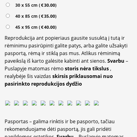
Alternative:
30 x 55 cm (
€
30.00
)
40 x 85 cm (
€
35.00
)
45 x 95 cm (
€
40.00
)
Reprodukcija ant popieriaus gausite susuktą į tutą ir
rėminimu pasirūpinti galite patys, arba galite užsakyti
pasportą, rėmą ir stiklą pas mus. Atlikus rėminimą
paveikslą iš karto galėsite kabinti ant sienos.
Svarbu
–
Puslapyje matomas rėmo
storis nėra tikslus
,
realybėje šis vaizdas
skirsis priklausomai nuo
pasirinkto reprodukcijos dydžio
Pasportas – galima rinktis ir be pasporto, tačiau
rekomenduojame dėti pasportą, jis gali pridėti
papildomos estetikos.
Svarbu
– Puslapyje matomas