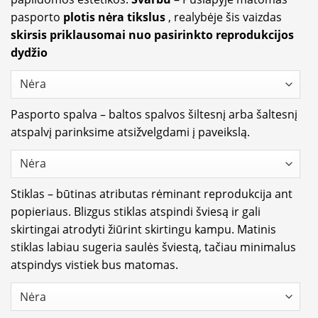
pasporto
plotis nėra tikslus
, realybėje šis vaizdas
skirsis priklausomai nuo pasirinkto reprodukcijos
dydžio
Pasporto spalva – baltos spalvos šiltesnį arba šaltesnį
atspalvį parinksime atsižvelgdami į paveikslą.
Stiklas – būtinas atributas rėminant reprodukcija ant
popieriaus. Blizgus stiklas atspindi šviesą ir gali
skirtingai atrodyti žiūrint skirtingu kampu. Matinis
stiklas labiau sugeria saulės šviestą, tačiau minimalus
atspindys vistiek bus matomas.