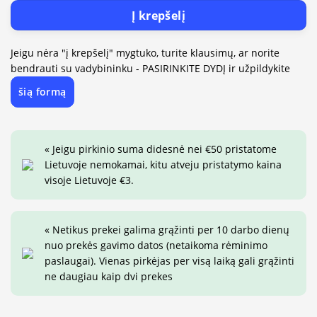
Į krepšelį
Jeigu nėra "į krepšelį" mygtuko, turite klausimų, ar norite
bendrauti su vadybininku - PASIRINKITE DYDĮ ir užpildykite
šią formą
« Jeigu pirkinio suma didesnė nei €50 pristatome
Lietuvoje nemokamai, kitu atveju pristatymo kaina
visoje Lietuvoje €3.
« Netikus prekei galima grąžinti per 10 darbo dienų
nuo prekės gavimo datos (netaikoma rėminimo
paslaugai). Vienas pirkėjas per visą laiką gali grąžinti
ne daugiau kaip dvi prekes