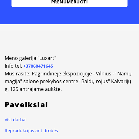
Alternative:
Meno galerija "Luxart"
Info tel.
+37060471645
Mus rasite: Pagrindinėje ekspozicijoje - Vilnius - "Namų
magija" salone prekybos centre "Baldų rojus" Kalvarijų
g. 125 antrajame aukšte.
Paveikslai
Visi darbai
Reprodukcijos ant drobės