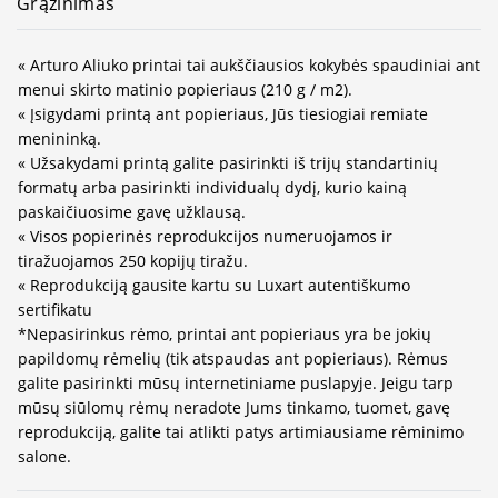
Grąžinimas
« Arturo Aliuko printai tai aukščiausios kokybės spaudiniai ant
menui skirto matinio popieriaus (210 g / m2).
« Įsigydami printą ant popieriaus, Jūs tiesiogiai remiate
menininką.
« Užsakydami printą galite pasirinkti iš trijų standartinių
formatų arba pasirinkti individualų dydį, kurio kainą
paskaičiuosime gavę užklausą.
« Visos popierinės reprodukcijos numeruojamos ir
tiražuojamos 250 kopijų tiražu.
« Reprodukciją gausite kartu su Luxart autentiškumo
sertifikatu
*Nepasirinkus rėmo, printai ant popieriaus yra be jokių
papildomų rėmelių (tik atspaudas ant popieriaus). Rėmus
galite pasirinkti mūsų internetiniame puslapyje. Jeigu tarp
mūsų siūlomų rėmų neradote Jums tinkamo, tuomet, gavę
reprodukciją, galite tai atlikti patys artimiausiame rėminimo
salone.