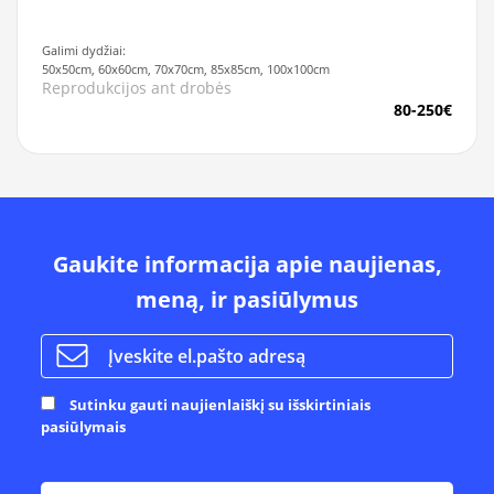
Galimi dydžiai:
50x50cm, 60x60cm, 70x70cm, 85x85cm, 100x100cm
Reprodukcijos ant drobės
80-250€
Gaukite informacija apie naujienas,
meną, ir pasiūlymus
Sutinku gauti naujienlaiškį su išskirtiniais
pasiūlymais