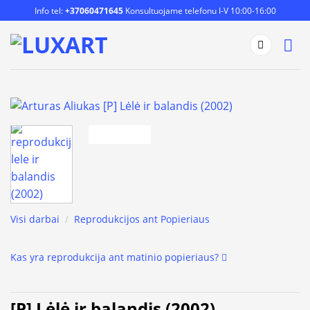
Skip
Info tel:
+37060471645
Konsultuojame telefonu I-V 10:00-16:00
to
content
Visi darbai
/
Reprodukcijos ant Popieriaus
Kas yra reprodukcija ant matinio popieriaus?
[P] Lėlė ir balandis (2002)