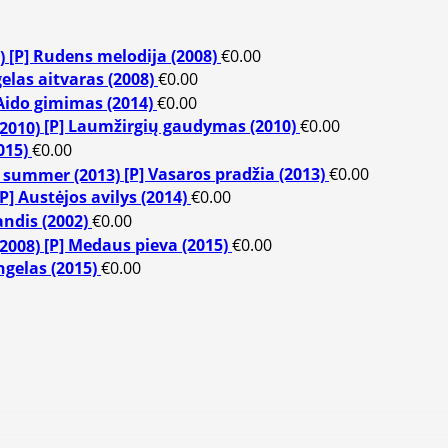
[P] Rudens melodija (2008)
€
0.00
gelas aitvaras (2008)
€
0.00
 Aido gimimas (2014)
€
0.00
[P] Laumžirgių gaudymas (2010)
€
0.00
015)
€
0.00
[P] Vasaros pradžia (2013)
€
0.00
[P] Austėjos avilys (2014)
€
0.00
landis (2002)
€
0.00
[P] Medaus pieva (2015)
€
0.00
ngelas (2015)
€
0.00