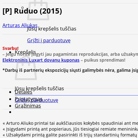
[P] Ruduo (2015)
Arturas Aliukas
Jūsų krepšelis tuščias
Grįžti į parduotuvę
Svarbu!
Krepšelis
– Jeigu norite įsigyti jau pagamintas reprodukcijas, arba užsaky
Elektroninis Luxart dovanų kuponas
– puikus sprendimas!
*Darbų iš partnerių ekspozicijų siųsti galimybės nėra, galima įsigy
Jūsų krepšelis tuščias
Detalės
Pristatymas
Grįžti į parduotuvę
Grąžinimas
« Arturo Aliuko printai tai aukščiausios kokybės spaudiniai ant me
« Įsigydami printą ant popieriaus, Jūs tiesiogiai remiate meninink
« Užsakydami printą galite pasirinkti iš trijų standartinių format