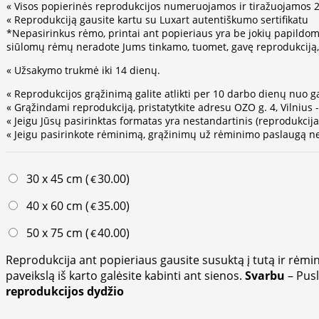
« Visos popierinės reprodukcijos numeruojamos ir tiražuojamos 25
« Reprodukciją gausite kartu su Luxart autentiškumo sertifikatu
*Nepasirinkus rėmo, printai ant popieriaus yra be jokių papildom
siūlomų rėmų neradote Jums tinkamo, tuomet, gavę reprodukciją, g
« Užsakymo trukmė iki 14 dienų.
« Reprodukcijos grąžinimą galite atlikti per 10 darbo dienų nuo g
« Grąžindami reprodukciją, pristatytkite adresu OZO g. 4, Vilnius 
« Jeigu Jūsų pasirinktas formatas yra nestandartinis (reprodukci
« Jeigu pasirinkote rėminimą, grąžinimų už rėminimo paslaugą ne
30 x 45 cm (
30.00
)
€
40 x 60 cm (
35.00
)
€
50 x 75 cm (
40.00
)
€
Reprodukcija ant popieriaus gausite susuktą į tutą ir rėmin
paveikslą iš karto galėsite kabinti ant sienos.
Svarbu
– Pus
reprodukcijos dydžio