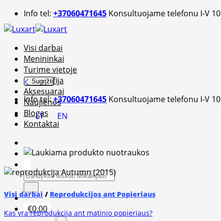
Skip
Info tel:
+37060471645
Konsultuojame telefonu I-V 10
to
content
Visi darbai
Menininkai
Turime vietoje
Fotografija
Sugrįžti
Aksesuarai
Info tel:
+37060471645
Konsultuojame telefonu I-V 10
Naujienos
Blogas
LT
EN
Kontaktai
Ieškoti:
Visi darbai
/
Reprodukcijos ant Popieriaus
€
0.00
Kas yra reprodukcija ant matinio popieriaus?