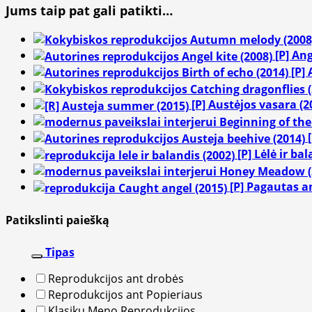
Jums taip pat gali patikti…
[P] An
[P]
[P] Austėjos vasara (2
[P] Lėlė ir ba
[P] Pagautas a
Patikslinti paiešką
Tipas
Reprodukcijos ant drobės
Reprodukcijos ant Popieriaus
Klasikų Meno Reprodukcijos