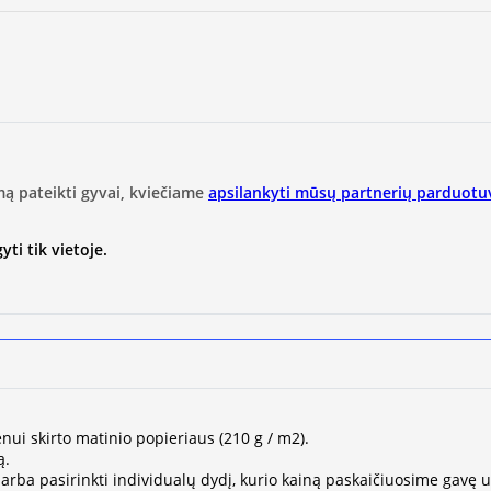
mą pateikti gyvai, kviečiame
apsilankyti mūsų partnerių parduotu
ti tik vietoje.
nui skirto matinio popieriaus (210 g / m2).
ą.
ų arba pasirinkti individualų dydį, kurio kainą paskaičiuosime gavę 