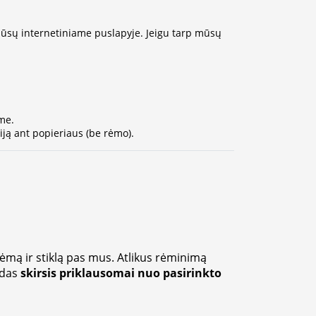
 mūsų internetiniame puslapyje. Jeigu tarp mūsų
me.
ją ant popieriaus (be rėmo).
rėmą ir stiklą pas mus. Atlikus rėminimą
zdas
skirsis priklausomai nuo pasirinkto