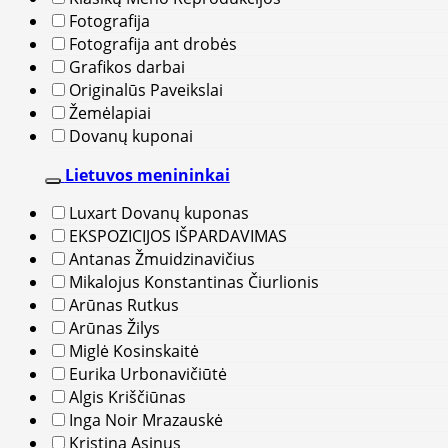
Fotografija
Fotografija ant drobės
Grafikos darbai
Originalūs Paveikslai
Žemėlapiai
Dovanų kuponai
Lietuvos menininkai
Luxart Dovanų kuponas
EKSPOZICIJOS IŠPARDAVIMAS
Antanas Žmuidzinavičius
Mikalojus Konstantinas Čiurlionis
Arūnas Rutkus
Arūnas Žilys
Miglė Kosinskaitė
Eurika Urbonavičiūtė
Algis Kriščiūnas
Inga Noir Mrazauskė
Kristina Asinus