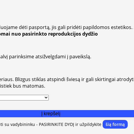
uojame dėti pasportą, jis gali pridėti papildomos estetikos.
somai nuo pasirinkto reprodukcijos dydžio
alvį parinksime atsižvelgdami į paveikslą.
aus. Blizgus stiklas atspindi šviesą ir gali skirtingai atrodyt
vistiek bus matomas.
Į krepšelį
uti su vadybininku - PASIRINKITE DYDĮ ir užpildykite
šią formą