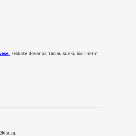
vėse.
Ieškote dovanos, tačiau sunku išsirinkti?
užklausą.