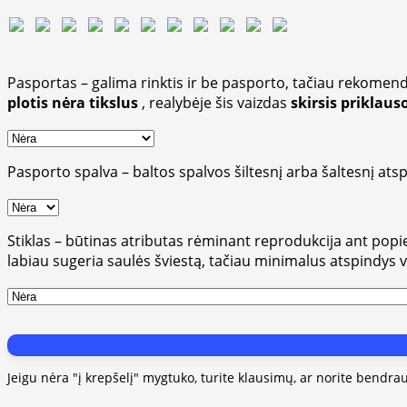
Pasportas – galima rinktis ir be pasporto, tačiau rekomend
plotis nėra tikslus
, realybėje šis vaizdas
skirsis priklau
Pasporto spalva – baltos spalvos šiltesnį arba šaltesnį atsp
Stiklas – būtinas atributas rėminant reprodukcija ant popieri
labiau sugeria saulės šviestą, tačiau minimalus atspindys 
Jeigu nėra "į krepšelį" mygtuko, turite klausimų, ar norite bendra