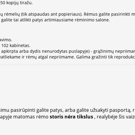
0 kopijų tiražu.
ų rėmelių (tik atspaudas ant popieriaus). Rėmus galite pasirinkti
alite tai atlikti patys artimiausiame rėminimo salone.
avimo.
- 102 kabinetas.
ja apkirpta arba dydis nenurodytas puslapyje) - grąžinimų nepriima
atliekame ir rėmų atgal nepriimame. Galima gražinti tik reprodukci
imu pasirūpinti galite patys, arba galite užsakyti pasportą, 
lapyje matomas rėmo
storis nėra tikslus
, realybėje šis vai