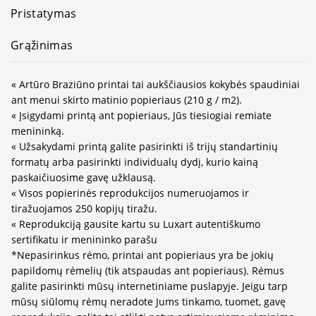
Pristatymas
Grąžinimas
« Artūro Braziūno printai tai aukščiausios kokybės spaudiniai
ant menui skirto matinio popieriaus (210 g / m2).
« Įsigydami printą ant popieriaus, Jūs tiesiogiai remiate
menininką.
« Užsakydami printą galite pasirinkti iš trijų standartinių
formatų arba pasirinkti individualų dydį, kurio kainą
paskaičiuosime gavę užklausą.
« Visos popierinės reprodukcijos numeruojamos ir
tiražuojamos 250 kopijų tiražu.
« Reprodukciją gausite kartu su Luxart autentiškumo
sertifikatu ir menininko parašu
*Nepasirinkus rėmo, printai ant popieriaus yra be jokių
papildomų rėmelių (tik atspaudas ant popieriaus). Rėmus
galite pasirinkti mūsų internetiniame puslapyje. Jeigu tarp
mūsų siūlomų rėmų neradote Jums tinkamo, tuomet, gavę