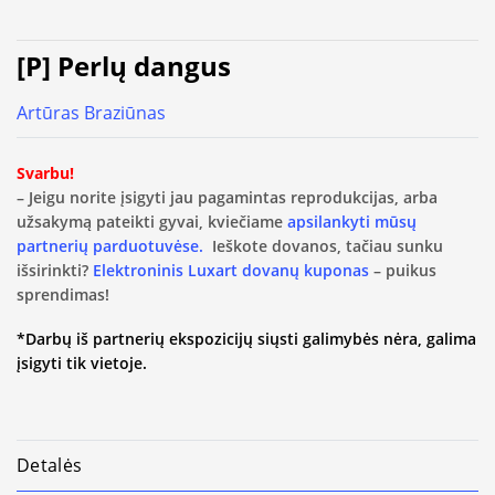
[P] Perlų dangus
Artūras Braziūnas
Svarbu!
– Jeigu norite įsigyti jau pagamintas reprodukcijas, arba
užsakymą pateikti gyvai, kviečiame
apsilankyti mūsų
partnerių parduotuvėse.
Ieškote dovanos, tačiau sunku
išsirinkti?
Elektroninis Luxart dovanų kuponas
– puikus
sprendimas!
*Darbų iš partnerių ekspozicijų siųsti galimybės nėra, galima
įsigyti tik vietoje.
Detalės