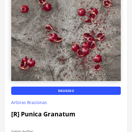
DAUGIAU
Artūras Braziūnas
[R] Punica Granatum
Galimi dydžiai: