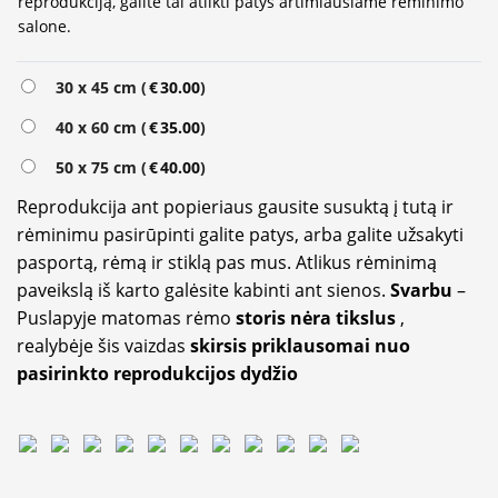
reprodukciją, galite tai atlikti patys artimiausiame rėminimo
salone.
30 x 45 cm (
€
30.00
)
40 x 60 cm (
€
35.00
)
50 x 75 cm (
€
40.00
)
Reprodukcija ant popieriaus gausite susuktą į tutą ir
rėminimu pasirūpinti galite patys, arba galite užsakyti
pasportą, rėmą ir stiklą pas mus. Atlikus rėminimą
paveikslą iš karto galėsite kabinti ant sienos.
Svarbu
–
Puslapyje matomas rėmo
storis nėra tikslus
,
realybėje šis vaizdas
skirsis priklausomai nuo
pasirinkto reprodukcijos dydžio