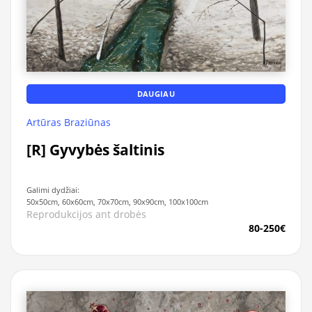
DAUGIAU
Artūras Braziūnas
[R] Gyvybės šaltinis
Galimi dydžiai:
50x50cm, 60x60cm, 70x70cm, 90x90cm, 100x100cm
Reprodukcijos ant drobės
80-250€