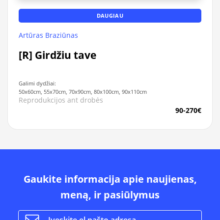
DAUGIAU
Artūras Braziūnas
[R] Girdžiu tave
Galimi dydžiai:
50x60cm, 55x70cm, 70x90cm, 80x100cm, 90x110cm
Reprodukcijos ant drobės
90-270€
Gaukite informacija apie naujienas,
meną, ir pasiūlymus