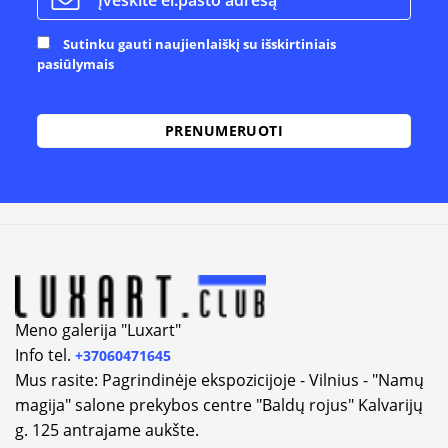
Sutinku gauti naujienlaiškį su išskirtiniais
pasiūlymais
Meno galerija "Luxart"
Info tel.
+37060471645
Mus rasite: Pagrindinėje ekspozicijoje - Vilnius - "Namų
magija" salone prekybos centre "Baldų rojus" Kalvarijų
g. 125 antrajame aukšte.