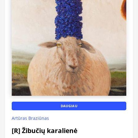
DAUGIAU
Artūras Braziūnas
[R] Žibučių karalienė