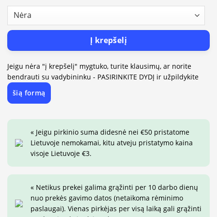
Į krepšelį
Jeigu nėra "į krepšelį" mygtuko, turite klausimų, ar norite
bendrauti su vadybininku - PASIRINKITE DYDĮ ir užpildykite
šią formą
« Jeigu pirkinio suma didesnė nei €50 pristatome
Lietuvoje nemokamai, kitu atveju pristatymo kaina
visoje Lietuvoje €3.
« Netikus prekei galima grąžinti per 10 darbo dienų
nuo prekės gavimo datos (netaikoma rėminimo
paslaugai). Vienas pirkėjas per visą laiką gali grąžinti