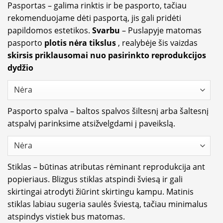
Pasportas – galima rinktis ir be pasporto, tačiau
rekomenduojame dėti pasportą, jis gali pridėti
papildomos estetikos.
Svarbu
– Puslapyje matomas
pasporto
plotis nėra tikslus
, realybėje šis vaizdas
skirsis priklausomai nuo pasirinkto reprodukcijos
dydžio
Pasporto spalva – baltos spalvos šiltesnį arba šaltesnį
atspalvį parinksime atsižvelgdami į paveikslą.
Stiklas – būtinas atributas rėminant reprodukcija ant
popieriaus. Blizgus stiklas atspindi šviesą ir gali
skirtingai atrodyti žiūrint skirtingu kampu. Matinis
stiklas labiau sugeria saulės šviestą, tačiau minimalus
atspindys vistiek bus matomas.