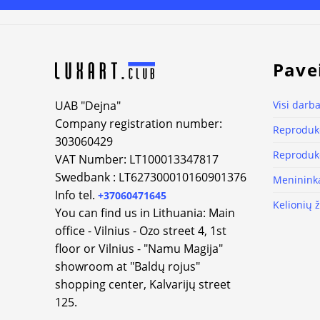
Alternative:
Pave
UAB "Dejna"
Visi darba
Company registration number:
Reprodukc
303060429
Reprodukc
VAT Number: LT100013347817
Swedbank : LT627300010160901376
Meninink
Info tel.
+37060471645
Kelionių 
You can find us in Lithuania: Main
office - Vilnius - Ozo street 4, 1st
floor or Vilnius - "Namu Magija"
showroom at "Baldų rojus"
shopping center, Kalvarijų street
125.