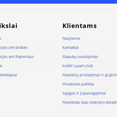
ikslai
Klientams
i
Naujienos
ijos ant drobės
Kontaktai
ijos ant Popieriaus
Slapukų naudojimas
ai
Kodėl Luxart.club
žemėlapiai
Paveikslų pristatymas ir grąži
Privatumo politika
Sąlygos ir įsipareigojimai
Paveikslas kaip interjero detalė