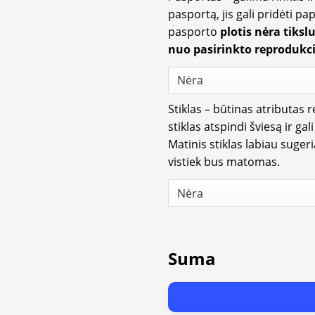
pasportą, jis gali pridėti p
pasporto
plotis nėra tiksl
nuo pasirinkto reprodukci
Stiklas – būtinas atributas 
stiklas atspindi šviesą ir gal
Matinis stiklas labiau suger
vistiek bus matomas.
Suma