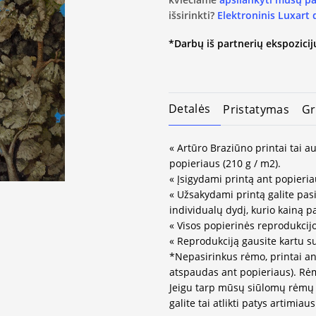
išsirinkti?
Elektroninis Luxart
*Darbų iš partnerių ekspozicijų
Detalės
Pristatymas
Gr
« Artūro Braziūno printai tai 
popieriaus (210 g / m2).
« Įsigydami printą ant popieria
« Užsakydami printą galite pasir
individualų dydį, kurio kainą 
« Visos popierinės reprodukcij
« Reprodukciją gausite kartu s
*Nepasirinkus rėmo, printai an
atspaudas ant popieriaus). Rėm
Jeigu tarp mūsų siūlomų rėmų 
galite tai atlikti patys artimi