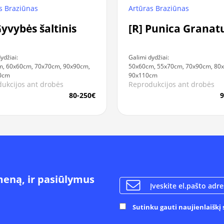
s Braziūnas
Artūras Braziūnas
Gyvybės šaltinis
[R] Punica Grana
ydžiai:
Galimi dydžiai:
, 60x60cm, 70x70cm, 90x90cm,
50x60cm, 55x70cm, 70x90cm, 80
0cm
90x110cm
ukcijos ant drobės
Reprodukcijos ant drobės
80-250€
9
meną, ir pasiūlymus
Sutinku gauti naujienlaiškį s