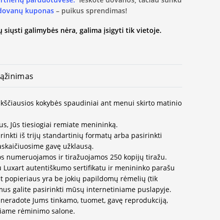
 dovanų kuponas
– puikus sprendimas!
 siųsti galimybės nėra, galima įsigyti tik vietoje.
ąžinimas
aukščiausios kokybės spaudiniai ant menui skirto matinio
us, Jūs tiesiogiai remiate menininką.
inkti iš trijų standartinių formatų arba pasirinkti
paskaičiuosime gavę užklausą.
os numeruojamos ir tiražuojamos 250 kopijų tiražu.
u Luxart autentiškumo sertifikatu ir menininko parašu
t popieriaus yra be jokių papildomų rėmelių (tik
us galite pasirinkti mūsų internetiniame puslapyje.
neradote Jums tinkamo, tuomet, gavę reprodukciją,
ausiame rėminimo salone.