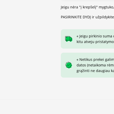
Jeigu nėra "į krepšelį" mygtuko
PASIRINKITE DYDĮ ir užpildykit
« Jeigu pirkinio suma
kitu atveju pristatymo
« Netikus prekei gali
datos (netaikoma rėmin
grąžinti ne daugiau k