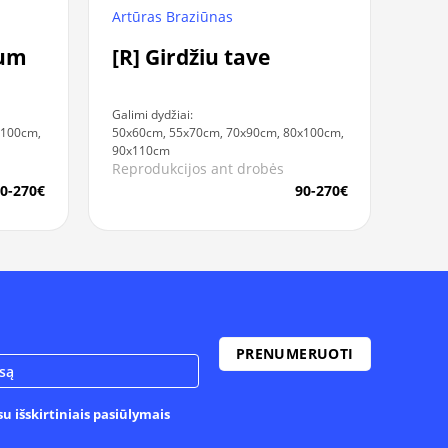
Artūras Braziūnas
tum
[R] Girdžiu tave
Galimi dydžiai:
x100cm,
50x60cm, 55x70cm, 70x90cm, 80x100cm,
90x110cm
Reprodukcijos ant drobės
0-270€
90-270€
u išskirtiniais pasiūlymais