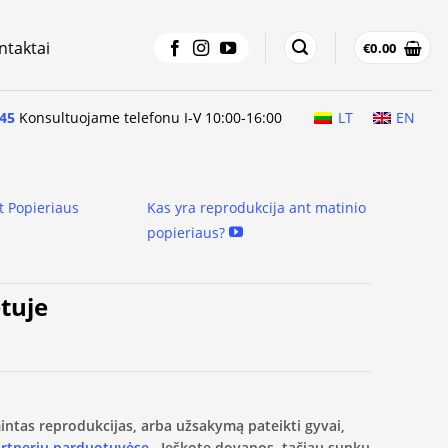
ntaktai
€
0.00
45
Konsultuojame telefonu I-V 10:00-16:00
LT
EN
t Popieriaus
Kas yra reprodukcija ant matinio
popieriaus?
etuje
amintas reprodukcijas, arba užsakymą pateikti gyvai,
artnerių parduotuvėse.
Ieškote dovanos, tačiau sunku