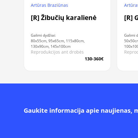
Artūras Braziūnas
Artūra
[R] Žibučių karalienė
[R] 
Galimi dydžiai:
Galimi d
80x55cm, 95x65cm, 115x80cm,
50x50cm
130x90cm, 145x100cm
100x10
Reprodukcijos ant drobės
Reprod
130-360€
Gaukite informacija apie naujienas, 