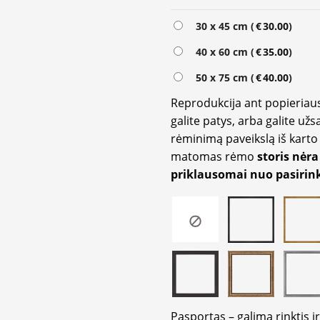
Alternative:
30 x 45 cm (
€
30.00
)
40 x 60 cm (
€
35.00
)
50 x 75 cm (
€
40.00
)
Reprodukcija ant popieriaus
galite patys, arba galite užs
rėminimą paveikslą iš karto 
matomas rėmo
storis nėra
priklausomai nuo pasirink
Pasportas – galima rinktis 