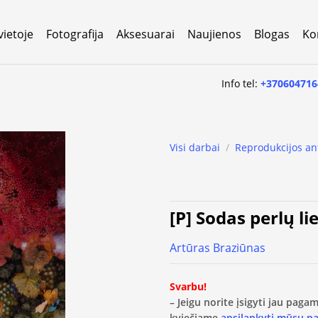
vietoje
Fotografija
Aksesuarai
Naujienos
Blogas
Ko
Info tel:
+370604716
Visi darbai
/
Reprodukcijos an
[P] Sodas perlų li
Artūras Braziūnas
Svarbu!
– Jeigu norite įsigyti jau pag
kviečiame
apsilankyti mūsų p