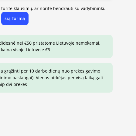
, turite klausimų, ar norite bendrauti su vadybininku -
šią formą
e
 didesnė nei €50 pristatome Lietuvoje nemokamai,
 kaina visoje Lietuvoje €3.
ma grąžinti per 10 darbo dienų nuo prekės gavimo
imo paslaugai). Vienas pirkėjas per visą laiką gali
aip dvi prekes