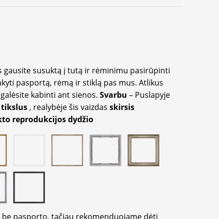
 gausite susuktą į tutą ir rėminimu pasirūpinti
akyti pasportą, rėmą ir stiklą pas mus. Atlikus
galėsite kabinti ant sienos.
Svarbu
– Puslapyje
 tikslus
, realybėje šis vaizdas
skirsis
to reprodukcijos dydžio
ir be pasporto, tačiau rekomenduojame dėti