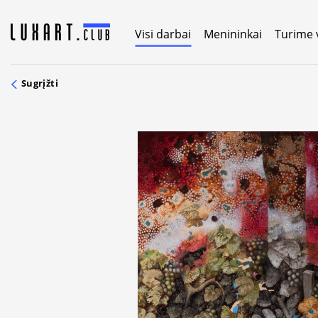
Skip
to
Visi darbai
Menininkai
Turime 
content
Sugrįžti