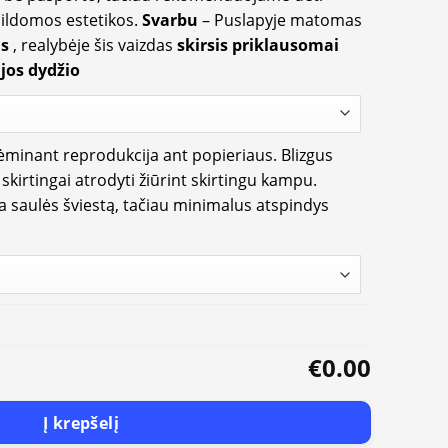
apildomos estetikos.
Svarbu
– Puslapyje matomas
us
, realybėje šis vaizdas
skirsis priklausomai
jos dydžio
rėminant reprodukcija ant popieriaus. Blizgus
i skirtingai atrodyti žiūrint skirtingu kampu.
ia saulės šviestą, tačiau minimalus atspindys
€0.00
Į krepšelį