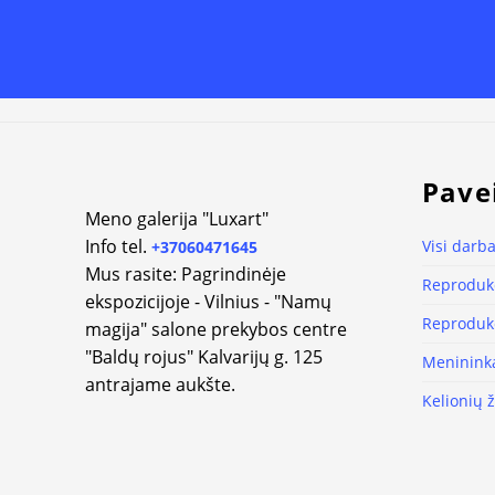
Pave
Meno galerija "Luxart"
Info tel.
Visi darba
+37060471645
Mus rasite: Pagrindinėje
Reprodukc
ekspozicijoje - Vilnius - "Namų
Reprodukc
magija" salone prekybos centre
"Baldų rojus" Kalvarijų g. 125
Meninink
antrajame aukšte.
Kelionių 