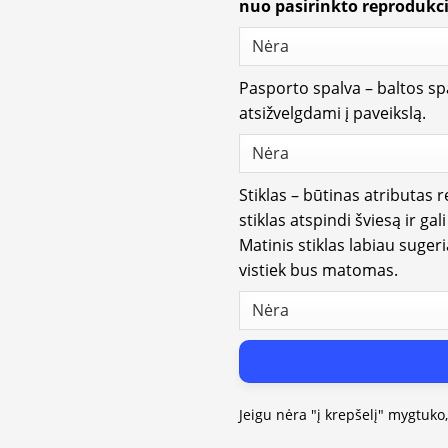
nuo pasirinkto reprodukci
Pasporto spalva – baltos spa
atsižvelgdami į paveikslą.
Stiklas – būtinas atributas 
stiklas atspindi šviesą ir gal
Matinis stiklas labiau suger
vistiek bus matomas.
Jeigu nėra "į krepšelį" mygtuko