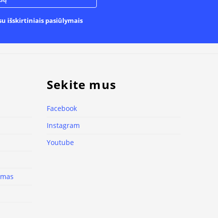
u išskirtiniais pasiūlymais
Sekite mus
Facebook
Instagram
Youtube
nimas