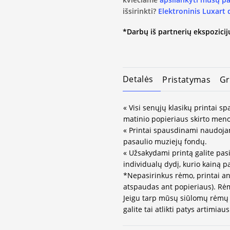
išsirinkti?
Elektroninis Luxart
*Darbų iš partnerių ekspozicijų
Detalės
Pristatymas
Gr
« Visi senųjų klasikų printai 
matinio popieriaus skirto meno
« Printai spausdinami naudojan
pasaulio muziejų fondų.
« Užsakydami printą galite pasi
individualų dydį, kurio kainą 
*Nepasirinkus rėmo, printai an
atspaudas ant popieriaus). Rėm
Jeigu tarp mūsų siūlomų rėmų 
galite tai atlikti patys artimi