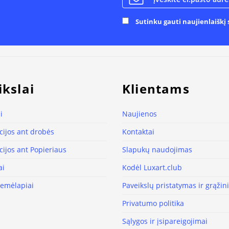
Sutinku gauti naujienlaiškį s
ikslai
Klientams
i
Naujienos
ijos ant drobės
Kontaktai
ijos ant Popieriaus
Slapukų naudojimas
ai
Kodėl Luxart.club
žemėlapiai
Paveikslų pristatymas ir grąži
Privatumo politika
Sąlygos ir įsipareigojimai