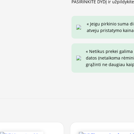
PASIRINKITE DYDĮ ir užpildykit
« Jeigu pirkinio suma d
atveju pristatymo kaina 
« Netikus prekei galima
datos (netaikoma rėminim
grąžinti ne daugiau kai