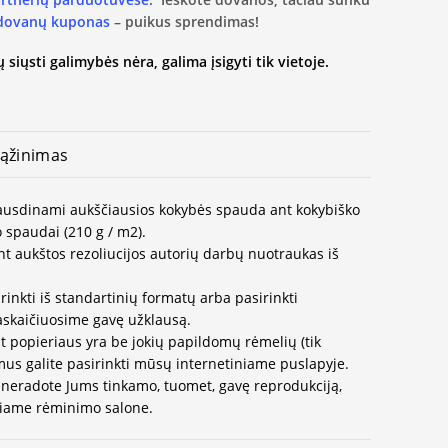
 dovanų kuponas
– puikus sprendimas!
 siųsti galimybės nėra, galima įsigyti tik vietoje.
ąžinimas
spausdinami aukščiausios kokybės spauda ant kokybiško
 spaudai (210 g / m2).
t aukštos rezoliucijos autorių darbų nuotraukas iš
rinkti iš standartinių formatų arba pasirinkti
paskaičiuosime gavę užklausą.
t popieriaus yra be jokių papildomų rėmelių (tik
us galite pasirinkti mūsų internetiniame puslapyje.
neradote Jums tinkamo, tuomet, gavę reprodukciją,
ausiame rėminimo salone.