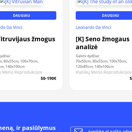
DAUGIAU
DAUGIAU
do Da Vinci
Leonardo Da Vinci
Vitruvijaus žmogus
[K] Seno žmogaus
analizė
ydžiai:
Galimi dydžiai:
m, 80x55cm, 100x70cm,
70x50cm, 80x55cm, 100x70cm,
cm, 140x100cm
120x85cm, 140x100cm
ų Meno Reprodukcijos
Klasikų Meno Reprodukcijos
50-190€
5
meną, ir pasiūlymus