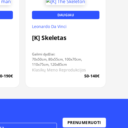
DAUGIAU
Leonardo Da Vinci
[K] Skeletas
Galimi dydžiai:
70x50cm, 80x55cm, 100x70cm,
110x75cm, 120x85cm
Klasikų Meno Reprodukcijos
0-190€
50-140€