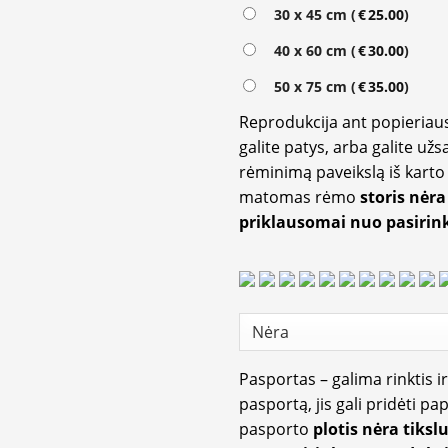
30 x 45 cm (
€
25.00
)
40 x 60 cm (
€
30.00
)
50 x 75 cm (
€
35.00
)
Reprodukcija ant popieriaus
galite patys, arba galite užs
rėminimą paveikslą iš karto 
matomas rėmo
storis nėra
priklausomai nuo pasirink
Pasportas – galima rinktis 
pasportą, jis gali pridėti p
pasporto
plotis nėra tiksl