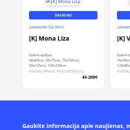
DAUGIAU
Leonardo Da Vinci
Leonar
[K] Mona Liza
[K] 
Galimi dydžiai:
Galimi d
40x60cm, 50x75cm, 70x105cm,
70x50c
90x135cm, 100x150cm
120x85
Klasikų Meno Reprodukcijos
Klasik
45-200€
Gaukite informacija apie naujienas, 