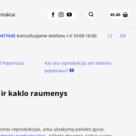
ntaktai
€
0.00
0471645
Konsultuojame telefonu I-V 10:00-16:00
LT
EN
t Popieriaus
Kas yra reprodukcija ant matinio
popieriaus?
s ir kaklo raumenys
amintas reprodukcijas, arba užsakymą pateikti gyvai,
artnerių parduotuvėse.
Ieškote dovanos, tačiau sunku