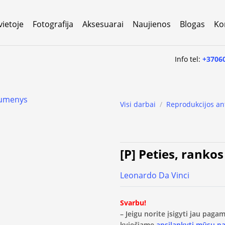
vietoje
Fotografija
Aksesuarai
Naujienos
Blogas
Ko
Info tel:
+3706
Visi darbai
/
Reprodukcijos an
[P] Peties, ranko
Leonardo Da Vinci
Svarbu!
– Jeigu norite įsigyti jau pag
kviečiame
apsilankyti mūsų p