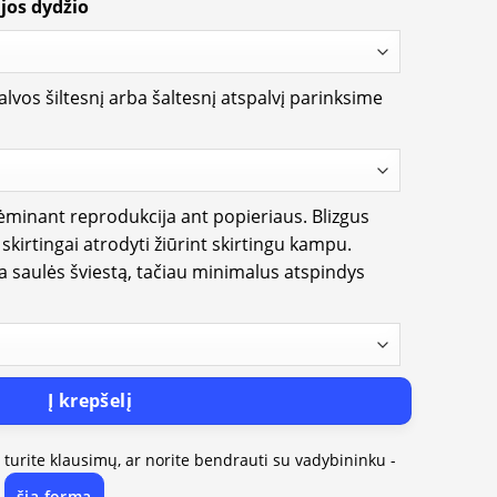
jos dydžio
lvos šiltesnį arba šaltesnį atspalvį parinksime
rėminant reprodukcija ant popieriaus. Blizgus
i skirtingai atrodyti žiūrint skirtingu kampu.
ia saulės šviestą, tačiau minimalus atspindys
Į krepšelį
, turite klausimų, ar norite bendrauti su vadybininku -
šią formą