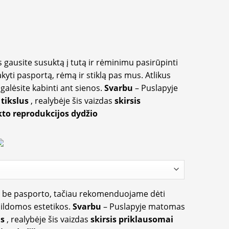
 gausite susuktą į tutą ir rėminimu pasirūpinti
akyti pasportą, rėmą ir stiklą pas mus. Atlikus
galėsite kabinti ant sienos.
Svarbu
– Puslapyje
 tikslus
, realybėje šis vaizdas
skirsis
to reprodukcijos dydžio
ir be pasporto, tačiau rekomenduojame dėti
apildomos estetikos.
Svarbu
– Puslapyje matomas
us
, realybėje šis vaizdas
skirsis priklausomai