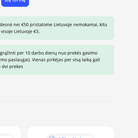
e
idesnė nei €50 pristatome Lietuvoje nemokamai, kitu
visoje Lietuvoje €3.
 grąžinti per 10 darbo dienų nuo prekės gavimo
o paslaugai). Vienas pirkėjas per visą laiką gali
p dvi prekes