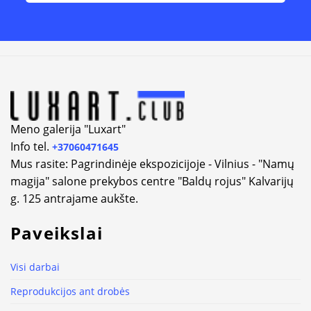
Alternative:
Meno galerija "Luxart"
Info tel.
+37060471645
Mus rasite: Pagrindinėje ekspozicijoje - Vilnius - "Namų
magija" salone prekybos centre "Baldų rojus" Kalvarijų
g. 125 antrajame aukšte.
Paveikslai
Visi darbai
Reprodukcijos ant drobės