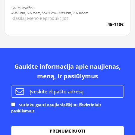
Galimi dydžiai:
45x70cm, 50x75cm, 55x80cm, 60x90cm, 70x105cm
Klasikų Meno Reprodukcijos
45-110€
Gaukite informacija apie naujienas,
meną, ir pasiūlymus
Sutinku gauti naujienlaiškį su išskirtiniais
pasiūlymais