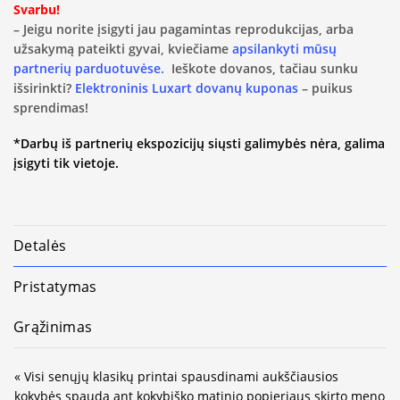
Svarbu!
– Jeigu norite įsigyti jau pagamintas reprodukcijas, arba
užsakymą pateikti gyvai, kviečiame
apsilankyti mūsų
partnerių parduotuvėse.
Ieškote dovanos, tačiau sunku
išsirinkti?
Elektroninis Luxart dovanų kuponas
– puikus
sprendimas!
*Darbų iš partnerių ekspozicijų siųsti galimybės nėra, galima
įsigyti tik vietoje.
Detalės
Pristatymas
Grąžinimas
« Visi senųjų klasikų printai spausdinami aukščiausios
kokybės spauda ant kokybiško matinio popieriaus skirto meno