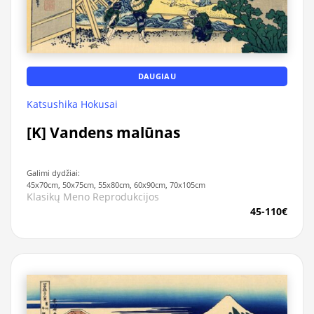
DAUGIAU
Katsushika Hokusai
[K] Vandens malūnas
Galimi dydžiai:
45x70cm, 50x75cm, 55x80cm, 60x90cm, 70x105cm
Klasikų Meno Reprodukcijos
45-110€