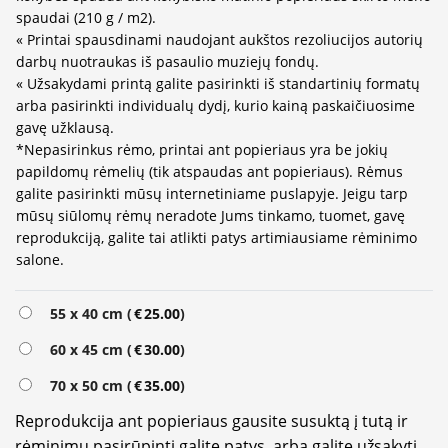
spaudai (210 g / m2).
« Printai spausdinami naudojant aukštos rezoliucijos autorių
darbų nuotraukas iš pasaulio muziejų fondų.
« Užsakydami printą galite pasirinkti iš standartinių formatų
arba pasirinkti individualų dydį, kurio kainą paskaičiuosime
gavę užklausą.
*Nepasirinkus rėmo, printai ant popieriaus yra be jokių
papildomų rėmelių (tik atspaudas ant popieriaus). Rėmus
galite pasirinkti mūsų internetiniame puslapyje. Jeigu tarp
mūsų siūlomų rėmų neradote Jums tinkamo, tuomet, gavę
reprodukciją, galite tai atlikti patys artimiausiame rėminimo
salone.
Alternative:
55 x 40 cm (
€
25.00
)
60 x 45 cm (
€
30.00
)
70 x 50 cm (
€
35.00
)
Reprodukcija ant popieriaus gausite susuktą į tutą ir
rėminimu pasirūpinti galite patys, arba galite užsakyti