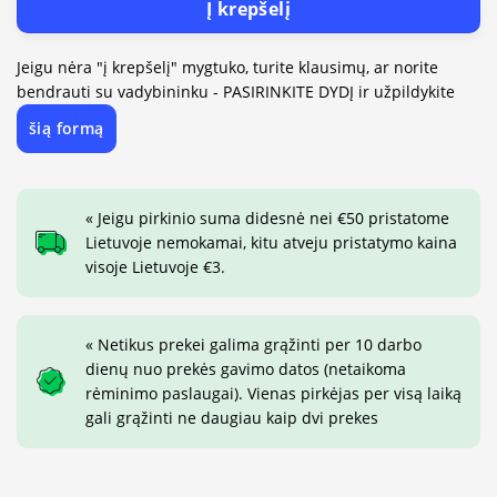
Į krepšelį
Jeigu nėra "į krepšelį" mygtuko, turite klausimų, ar norite
bendrauti su vadybininku - PASIRINKITE DYDĮ ir užpildykite
šią formą
« Jeigu pirkinio suma didesnė nei €50 pristatome
Lietuvoje nemokamai, kitu atveju pristatymo kaina
visoje Lietuvoje €3.
« Netikus prekei galima grąžinti per 10 darbo
dienų nuo prekės gavimo datos (netaikoma
rėminimo paslaugai). Vienas pirkėjas per visą laiką
gali grąžinti ne daugiau kaip dvi prekes