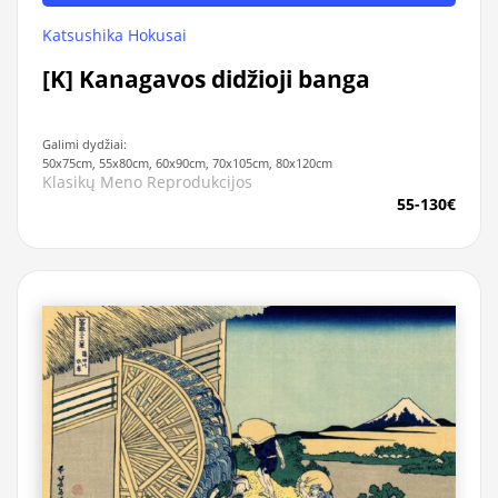
Katsushika Hokusai
[K] Kanagavos didžioji banga
Galimi dydžiai:
50x75cm, 55x80cm, 60x90cm, 70x105cm, 80x120cm
Klasikų Meno Reprodukcijos
55-130€