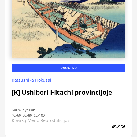
DAUGIAU
Katsushika Hokusai
[K] Ushibori Hitachi provincijoje
Galimi dydžiai:
40x60, 50x80, 65x100
Klasikų Meno Reprodukcijos
45-95€