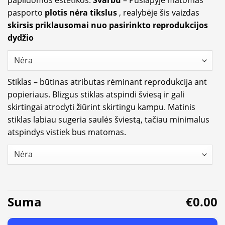
papildomos estetikos.
Svarbu
– Puslapyje matomas
pasporto
plotis nėra tikslus
, realybėje šis vaizdas
skirsis priklausomai nuo pasirinkto reprodukcijos
dydžio
Stiklas – būtinas atributas rėminant reprodukcija ant
popieriaus. Blizgus stiklas atspindi šviesą ir gali
skirtingai atrodyti žiūrint skirtingu kampu. Matinis
stiklas labiau sugeria saulės šviestą, tačiau minimalus
atspindys vistiek bus matomas.
Suma
€0.00