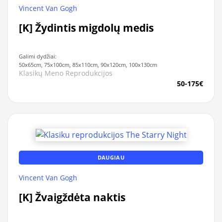
Vincent Van Gogh
[K] Žydintis migdolų medis
Galimi dydžiai:
50x65cm, 75x100cm, 85x110cm, 90x120cm, 100x130cm
Klasikų Meno Reprodukcijos
50-175€
DAUGIAU
Vincent Van Gogh
[K] Žvaigždėta naktis