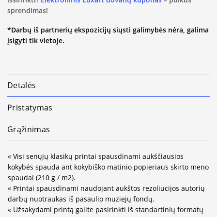
sprendimas!
*Darbų iš partnerių ekspozicijų siųsti galimybės nėra, galima
įsigyti tik vietoje.
Detalės
Pristatymas
Grąžinimas
« Visi senųjų klasikų printai spausdinami aukščiausios
kokybės spauda ant kokybiško matinio popieriaus skirto meno
spaudai (210 g / m2).
« Printai spausdinami naudojant aukštos rezoliucijos autorių
darbų nuotraukas iš pasaulio muziejų fondų.
« Užsakydami printą galite pasirinkti iš standartinių formatų