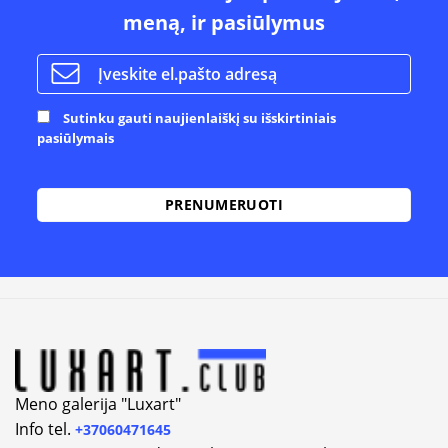
meną, ir pasiūlymus
Sutinku gauti naujienlaiškį su išskirtiniais
pasiūlymais
Meno galerija "Luxart"
Info tel.
+37060471645