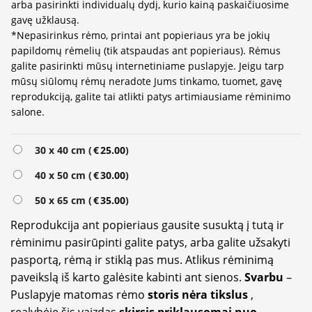
arba pasirinkti individualų dydį, kurio kainą paskaičiuosime
gavę užklausą.
*Nepasirinkus rėmo, printai ant popieriaus yra be jokių
papildomų rėmelių (tik atspaudas ant popieriaus). Rėmus
galite pasirinkti mūsų internetiniame puslapyje. Jeigu tarp
mūsų siūlomų rėmų neradote Jums tinkamo, tuomet, gavę
reprodukciją, galite tai atlikti patys artimiausiame rėminimo
salone.
30 x 40 cm (
€
25.00
)
40 x 50 cm (
€
30.00
)
50 x 65 cm (
€
35.00
)
Reprodukcija ant popieriaus gausite susuktą į tutą ir
rėminimu pasirūpinti galite patys, arba galite užsakyti
pasportą, rėmą ir stiklą pas mus. Atlikus rėminimą
paveikslą iš karto galėsite kabinti ant sienos.
Svarbu
–
Puslapyje matomas rėmo
storis nėra tikslus
,
realybėje šis vaizdas
skirsis priklausomai nuo