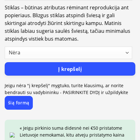
Stiklas – būtinas atributas rėminant reprodukcija ant
popieriaus. Blizgus stiklas atspindi šviesą ir gali
skirtingai atrodyti žiūrint skirtingu kampu. Matinis
stiklas labiau sugeria saulės šviestą, tačiau minimalus
atspindys vistiek bus matomas.
Į krepšelį
Jeigu nėra "į krepšelį" mygtuko, turite klausimų, ar norite
bendrauti su vadybininku - PASIRINKITE DYDĮ ir užpildykite
šią formą
« Jeigu pirkinio suma didesnė nei €50 pristatome
Lietuvoje nemokamai, kitu atveju pristatymo kaina