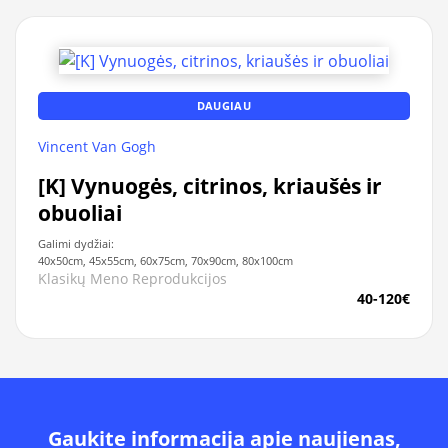
DAUGIAU
Vincent Van Gogh
[K] Vynuogės, citrinos, kriaušės ir
obuoliai
Galimi dydžiai:
40x50cm, 45x55cm, 60x75cm, 70x90cm, 80x100cm
Klasikų Meno Reprodukcijos
40-120€
Gaukite informacija apie naujienas,