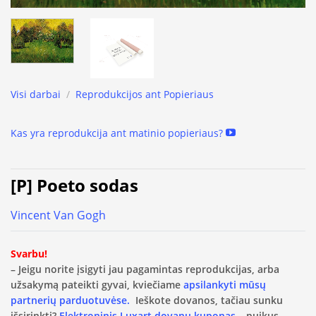
Visi darbai
/
Reprodukcijos ant Popieriaus
Kas yra reprodukcija ant matinio popieriaus?
[P] Poeto sodas
Vincent Van Gogh
Svarbu!
– Jeigu norite įsigyti jau pagamintas reprodukcijas, arba
užsakymą pateikti gyvai, kviečiame
apsilankyti mūsų
partnerių parduotuvėse.
Ieškote dovanos, tačiau sunku
išsirinkti?
Elektroninis Luxart dovanų kuponas
– puikus