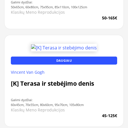
Galimi dydžiai:
50x65cm, 60x80cm, 75x95cm, 85x110cm, 100x125cm
Klasikų Meno Reprodukcijos
50-165€
DAUGIAU
Vincent Van Gogh
[K] Terasa ir stebėjimo denis
Galimi dydžiai:
60x45cm, 70x55cm, 80x60cm, 95x70cm, 105x80cm
Klasikų Meno Reprodukcijos
45-125€